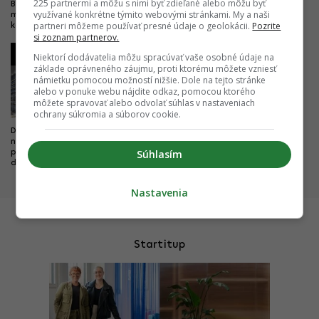
225 partnermi a môžu s nimi byť zdieľané alebo môžu byť
Bratislavy do Komárna sa má
unikátny most
využívané konkrétne týmito webovými stránkami. My a naši
modernizovať, zvýši sa jej
partneri môžeme používať presné údaje o geolokácii.
Pozrite
kapacita
si zoznam partnerov.
3
4
Niektorí dodávatelia môžu spracúvať vaše osobné údaje na
základe oprávneného záujmu, proti ktorému môžete vzniesť
námietku pomocou možností nižšie. Dole na tejto stránke
alebo v ponuke webu nájdite odkaz, pomocou ktorého
môžete spravovať alebo odvolať súhlas v nastaveniach
ochrany súkromia a súborov cookie.
Dobré správy z najväčších
Rozhodujúci míľnik sa blíži. Na
nemocníc. Výstavba veľkých
banskobystrickej nemocnici sa
Súhlasím
projektov napreduje, hlásia
objavila prvá glajcha
dôležité míľniky
Nastavenia
Startitup