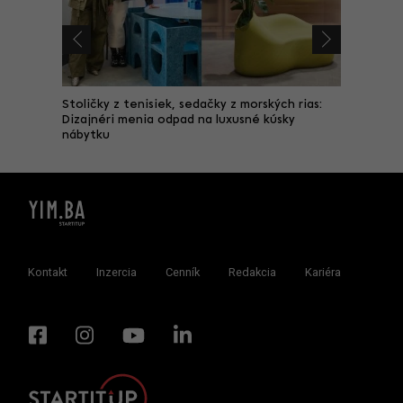
nická
Stoličky z tenisiek, sedačky z morských rias:
Neďalek
, ktorý
Dizajnéri menia odpad na luxusné kúsky
Mohol by
nábytku
Kontakt
Inzercia
Cenník
Redakcia
Kariéra