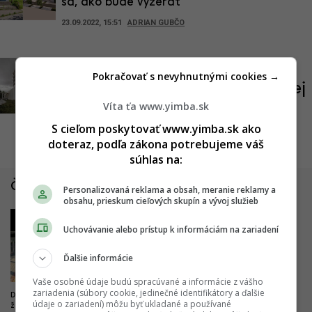
sa, ako bude vyzerať
23.09.2022, 15:51
ADRIAN GUBČO
Hlavné mesto odhalilo podobu
Pokračovať s nevyhnutnými cookies →
nájomného bývania v Záhorskej
Víta ťa www.yimba.sk
Bystrici
S cieľom poskytovať www.yimba.sk ako
11.05.2022, 12:03
ADRIAN GUBČO
doteraz, podľa zákona potrebujeme váš
súhlas na:
Články zo Slovenska
Personalizovaná reklama a obsah, meranie reklamy a
obsahu, prieskum cieľových skupín a vývoj služieb
1
2
Uchovávanie alebo prístup k informáciám na zariadení
Ďalšie informácie
Vaše osobné údaje budú spracúvané a informácie z vášho
zariadenia (súbory cookie, jedinečné identifikátory a ďalšie
Drastické zlepšenie pre
Nová pýcha mesta kultúry.
údaje o zariadení) môžu byť ukladané a používané
železničnú dopravu. Trať z
Výnimočný park čoskoro doplní