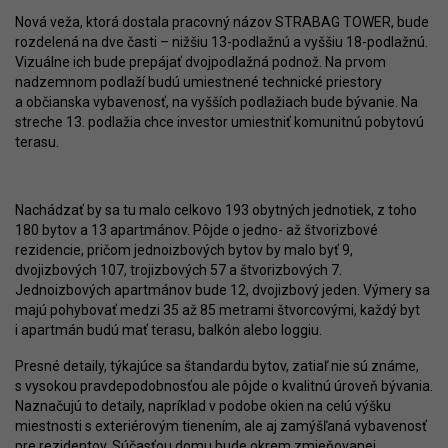
Nová veža, ktorá dostala pracovný názov STRABAG TOWER, bude
rozdelená na dve časti – nižšiu 13-podlažnú a vyššiu 18-podlažnú.
Vizuálne ich bude prepájať dvojpodlažná podnož. Na prvom
nadzemnom podlaží budú umiestnené technické priestory
a občianska vybavenosť, na vyšších podlažiach bude bývanie. Na
streche 13. podlažia chce investor umiestniť komunitnú pobytovú
terasu.
Nachádzať by sa tu malo celkovo 193 obytných jednotiek, z toho
180 bytov a 13 apartmánov. Pôjde o jedno- až štvorizbové
rezidencie, pričom jednoizbových bytov by malo byť 9,
dvojizbových 107, trojizbových 57 a štvorizbových 7.
Jednoizbových apartmánov bude 12, dvojizbový jeden. Výmery sa
majú pohybovať medzi 35 až 85 metrami štvorcovými, každý byt
i apartmán budú mať terasu, balkón alebo loggiu.
Presné detaily, týkajúce sa štandardu bytov, zatiaľ nie sú známe,
s vysokou pravdepodobnosťou ale pôjde o kvalitnú úroveň bývania.
Naznačujú to detaily, napríklad v podobe okien na celú výšku
miestnosti s exteriérovým tienením, ale aj zamýšľaná vybavenosť
pre rezidentov. Súčasťou domu bude okrem zmieňovanej