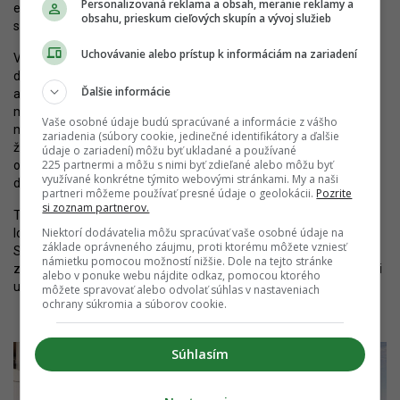
Personalizovaná reklama a obsah, meranie reklamy a
električková trať, ktorá bude súčasťou novej bratislavskej radiály,
obsahu, prieskum cieľových skupín a vývoj služieb
smerujúcej do Podunajských Biskupíc a Vrakune.
Uchovávanie alebo prístup k informáciám na zariadení
Vďaka tomuto projektu budú obyvatelia veže bývať vo vynikajúcej
dostupnosti nového centra mesta vrátane nábrežia Dunaja alebo
Ďalšie informácie
autobusovej stanice. Mimoriadne kvalitnú vybavenosť však budú
mať aj v pešej dostupnosti priamo v okolí veže. Celá štvrť by totiž
Vaše osobné údaje budú spracúvané a informácie z vášho
mala mať charakter tzv. 15-minútového mesta, kde bude všetky
zariadenia (súbory cookie, jedinečné identifikátory a ďalšie
životné potreby možné vybaviť do 15 minút chôdze. Týka sa to
údaje o zariadení) môžu byť ukladané a používané
225 partnermi a môžu s nimi byť zdieľané alebo môžu byť
obchodov, služieb, ale napríklad aj škôl – tá by mala byť niekoľko
využívané konkrétne týmito webovými stránkami. My a naši
desiatok metrov od projektu.
partneri môžeme používať presné údaje o geolokácii.
Pozrite
si zoznam partnerov.
Tento vývoj ešte nejakú dobu potrvá, napriek tomu sa kvalita
Niektorí dodávatelia môžu spracúvať vaše osobné údaje na
lokality citeľne zvyšuje už teraz. Prispeje k tomu aj samotný
základe oprávneného záujmu, proti ktorému môžete vzniesť
STRABAG Real Estate. Okrem nového bývania, prevádzok či
námietku pomocou možností nižšie. Dole na tejto stránke
zelene je povinný obnoviť aj chodník či zriadiť časť cyklotrasy popri
alebo v ponuke webu nájdite odkaz, pomocou ktorého
ulici.
môžete spravovať alebo odvolať súhlas v nastaveniach
ochrany súkromia a súborov cookie.
Súhlasím