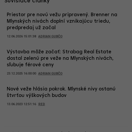
Súvisiace články
Priestor pre novú vežu pripravený. Brenner na
Mlynských nivách doplní vznikajúcu triedu,
predpredaj už začal
12.06.2026 15:01:38
ADRIAN GUBČO
Výstavba môže začať: Strabag Real Estate
dostal zelenú pre veže na Mlynských nivách,
sľubuje férové ceny
23.12.2025 16:00:00
ADRIAN GUBČO
Nové veže hlásia pokrok. Mlynské nivy ostanú
štvrťou výškových budov
13.06.2023 12:51:16
RED