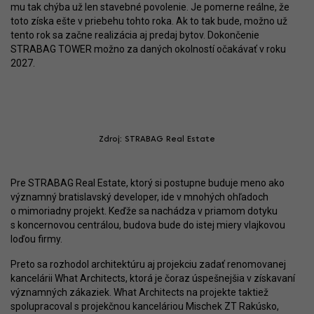
mu tak chýba už len stavebné povolenie. Je pomerne reálne, že
toto získa ešte v priebehu tohto roka. Ak to tak bude, možno už
tento rok sa začne realizácia aj predaj bytov. Dokončenie
STRABAG TOWER možno za daných okolností očakávať v roku
2027.
Zdroj: STRABAG Real Estate
Pre STRABAG Real Estate, ktorý si postupne buduje meno ako
významný bratislavský developer, ide v mnohých ohľadoch
o mimoriadny projekt. Keďže sa nachádza v priamom dotyku
s koncernovou centrálou, budova bude do istej miery vlajkovou
loďou firmy.
Preto sa rozhodol architektúru aj projekciu zadať renomovanej
kancelárii What Architects, ktorá je čoraz úspešnejšia v získavaní
významných zákaziek. What Architects na projekte taktiež
spolupracoval s projekčnou kanceláriou Mischek ZT Rakúsko,