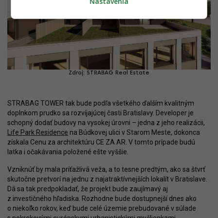
Nastavenia
Zdroj: STRABAG Real Estate
STRABAG TOWER tak bude podľa všetkého ďalším kvalitným
doplnkom prudko sa rozvíjajúcej časti Bratislavy. Developer je
schopný dodať budovy na vysokej úrovni – jedna z jeho realizácii,
Life Park Residence
na Búdkovej ulici v Starom Meste, dokonca
získala Cenu za architektúru CE ZA AR. V tomto prípade budú
latka i očakávania položené ešte vyššie.
Vzniknúť by mala príťažlivá veža, a to tesne predtým, ako sa štvrť
skutočne pretvorí na jednu z najatraktívnejších lokalít v Bratislave.
Dá sa tak predpokladať, že projekt bude zaujímavý aj
z investičného hľadiska. Rozhodne bude dostupnejší dnes ako
o niekoľko rokov, keď bude celé územie prebudované v súlade