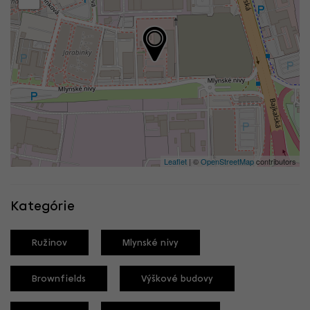
Leaflet
| ©
OpenStreetMap
contributors
Kategórie
Ružinov
Mlynské nivy
Brownfields
Výškové budovy