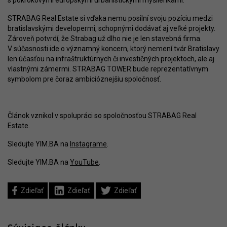
s pokrokovými európskymi urbanistickými myšlienkami.
STRABAG Real Estate si vďaka nemu posilní svoju pozíciu medzi
bratislavskými developermi, schopnými dodávať aj veľké projekty.
Zároveň potvrdí, že Strabag už dlho nie je len stavebná firma.
V súčasnosti ide o významný koncern, ktorý nemení tvár Bratislavy
len účasťou na infraštruktúrnych či investičných projektoch, ale aj
vlastnými zámermi. STRABAG TOWER bude reprezentatívnym
symbolom pre čoraz ambicióznejšiu spoločnosť.
Článok vznikol v spolupráci so spoločnosťou STRABAG Real
Estate.
Sledujte YIM.BA na
Instagrame
.
Sledujte YIM.BA na
YouTube
.
Zdieľať
Zdieľať
Zdieľať