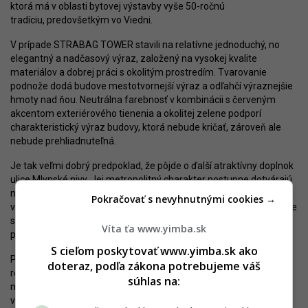
ktorá má v oblasti bytovej výstavby vyše 50-ročnú
tradíciu, predovšetkým vo Viedni.
V prípade STRABAG TOWER stavili na relatívne jednoduchý, no
elegantný a nadčasový výraz, založený na vysokej kvalite
materiálov a dobrej práci s okolitým prostredím. Tvarovanie
podnože dodá budove mestotvornejší výraz a odľahčí výraznejšie
hmoty nad ňou. Neutrálna farebnosť v kombinácii s červeným
akcentom exteriérového tienenia a okolitej zelene podporí
charakteristický výraz budovy, ktorá nebude kričať, zároveň ale
nebude prehliadnuteľná.
Je tak veľmi dobrý predpoklad, že pôjde o ďalší atraktívny doplnok
ulice Mlynské nivy. Jej metropolitný charakter postupne dotvárajú
nové projekty kancelárskych aj rezidenčných budov, ktoré
Pokračovať s nevyhnutnými cookies →
v súčasnosti vznikajú najmä na jej severnej strane. V krátkom čase
sa však začne urbanizovať aj jej južná strana a pretvárať verejný
Víta ťa www.yimba.sk
priestor v rámci ulice.
S cieľom poskytovať www.yimba.sk ako
Pravdepodobne v priebehu budúceho desaťročia by sa mala
doteraz, podľa zákona potrebujeme váš
realizovať celková prestavba Mlynských nív, ktorej súčasťou by
súhlas na:
malo byť vytvorenie kvalitných plôch pre peších, cyklistov, ale aj
verejnú dopravu. V rámci ulice by totiž mala byť umiestnená