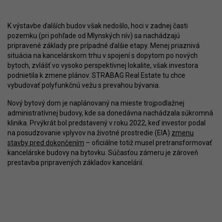
K výstavbe ďalších budov však nedošlo, hoci v zadnej časti
pozemku (pri pohľade od Mlynských nív) sa nachádzajú
pripravené základy pre prípadné ďalšie etapy. Menej priaznivá
situácia na kancelárskom trhu v spojení s dopytom po nových
bytoch, zvlášť vo vysoko perspektívnej lokalite, však investora
podnietila k zmene plánov. STRABAG Real Estate tu chce
vybudovať polyfunkčnú vežu s prevahou bývania.
Nový bytový dom je naplánovaný na mieste trojpodlažnej
administratívnej budovy, kde sa donedávna nachádzala súkromná
klinika. Prvýkrát bol predstavený v roku 2022, keď investor podal
na posudzovanie vplyvov na životné prostredie (EIA)
zmenu
stavby pred dokončením
– oficiálne totiž musel pretransformovať
kancelárske budovy na bytovku. Súčasťou zámeru je zároveň
prestavba pripravených základov kancelárií.