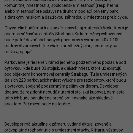
komunitnej miestnosti aj spoločenská miestnosť (resp. herňa
alebo miestnosť pre oslavy) na druhom podlaží, privátny park
s detským ihriskom a dažďovou záhradou či miestnosť pre bicykle.
Obyvatelia budú mať k dispozícii navyše aj materskú školu, ktorá je
priamou súčasťou centrály Strabagu. Ku komerčnej vybavenosti
bude patriť deväť obchodných priestorov s výmerou 40 až 100
metrov štvorcových. Ide však o predbežný plán, teoreticky sa
môžu aj spájať.
Parkovanie je riešené v rámci jedného podzemného podlažia pod
bytovkou, kde bude 33 stojísk, a ďalších miest, ktoré už existujú
pod objektom koncernovej centrály Strabagu. Tu je umiestnených
ďalších 223 parkovacích miest výlučne pre rezidentov, ktoré budú
s bytovkou spojené podzemným peším koridorom. Developer
dodáva, že rezidenti nebudú nútení si stojiská kupovať, namiesto
toho ich bude ponúkať na prenájom, rovnako ako skladové
priestory. Päť miest bude na teréne.
Developer má aktuálne k zámeru vydané aktualizované a
právoplatné
rozhodnutie o umiestnení stavby
. K štartu výstavby