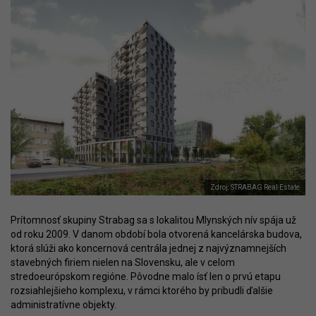
Zdroj: STRABAG Real Estate
Prítomnosť skupiny Strabag sa s lokalitou Mlynských nív spája už
od roku 2009. V danom období bola otvorená kancelárska budova,
ktorá slúži ako koncernová centrála jednej z najvýznamnejších
stavebných firiem nielen na Slovensku, ale v celom
stredoeurópskom regióne. Pôvodne malo ísť len o prvú etapu
rozsiahlejšieho komplexu, v rámci ktorého by pribudli ďalšie
administratívne objekty.