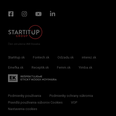
Člen združenia IAB Slovakia
Startitup.sk
Fontech.sk
Odzadu.sk
interez.sk
Emefka.sk
Receptik.sk
Femm.sk
Yimba.sk
Podmienky používania
Podmienky ochrany súkromia
Pravidlá používania súborov Cookies
VOP
Nastavenia cookies