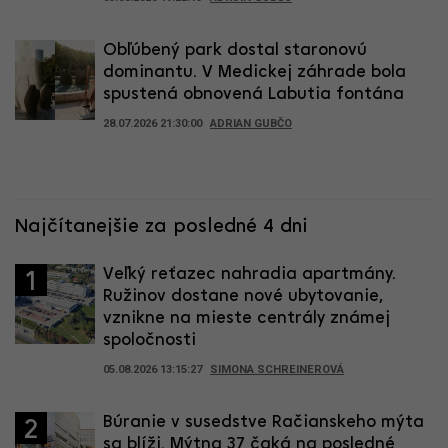
Obľúbený park dostal staronovú
dominantu. V Medickej záhrade bola
spustená obnovená Labutia fontána
28.07.2026 21:30:00
ADRIAN GUBČO
Najčítanejšie za posledné 4 dni
Veľký reťazec nahradia apartmány.
1
Ružinov dostane nové ubytovanie,
vznikne na mieste centrály známej
spoločnosti
05.08.2026 13:15:27
SIMONA SCHREINEROVÁ
Búranie v susedstve Račianskeho mýta
2
sa blíži. Mýtna 37 čaká na posledné