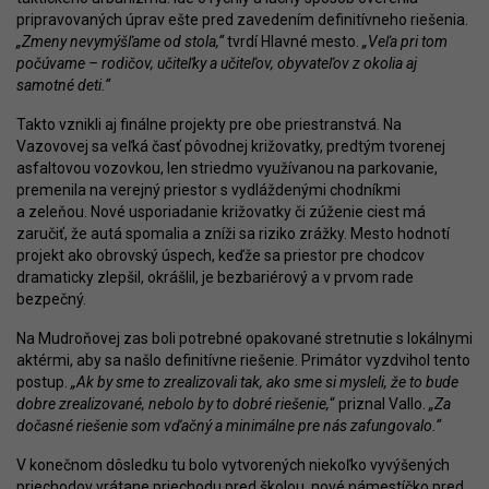
pripravovaných úprav ešte pred zavedením definitívneho riešenia.
„Zmeny nevymýšľame od stola,“
tvrdí Hlavné mesto.
„Veľa pri tom
počúvame – rodičov, učiteľky a učiteľov, obyvateľov z okolia aj
samotné deti.“
Takto vznikli aj finálne projekty pre obe priestranstvá. Na
Vazovovej sa veľká časť pôvodnej križovatky, predtým tvorenej
asfaltovou vozovkou, len striedmo využívanou na parkovanie,
premenila na verejný priestor s vydláždenými chodníkmi
a zeleňou. Nové usporiadanie križovatky či zúženie ciest má
zaručiť, že autá spomalia a zníži sa riziko zrážky. Mesto hodnotí
projekt ako obrovský úspech, keďže sa priestor pre chodcov
dramaticky zlepšil, okrášlil, je bezbariérový a v prvom rade
bezpečný.
Na Mudroňovej zas boli potrebné opakované stretnutie s lokálnymi
aktérmi, aby sa našlo definitívne riešenie. Primátor vyzdvihol tento
postup.
„Ak by sme to zrealizovali tak, ako sme si mysleli, že to bude
dobre zrealizované, nebolo by to dobré riešenie,
“ priznal Vallo.
„Za
dočasné riešenie som vďačný a minimálne pre nás zafungovalo.“
V konečnom dôsledku tu bolo vytvorených niekoľko vyvýšených
priechodov vrátane priechodu pred školou, nové námestíčko pred