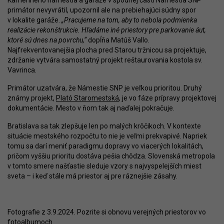
Kamenného námestia a garáže v spodnej časti Námestia SNP
primátor nevyvrátil, upozornil ale na prebiehajúci súdny spor
v lokalite garáže.
„Pracujeme na tom, aby to nebola podmienka
realizácie rekonštrukcie. Hľadáme iné priestory pre parkovanie áut,
ktoré sú dnes na povrchu,“
dopĺňa Matúš Vallo.
Najfrekventovanejšia plocha pred Starou tržnicou sa projektuje,
zdržanie vytvára samostatný projekt reštaurovania kostola sv.
Vavrinca.
Primátor uzatvára, že Námestie SNP je veľkou prioritou. Druhý
známy projekt,
Plató Staromestská
, je vo fáze prípravy projektovej
dokumentácie. Mesto v ňom tak aj naďalej pokračuje.
Bratislava sa tak zlepšuje len po malých krôčikoch. V kontexte
situácie mestského rozpočtu to nie je veľmi prekvapivé. Napriek
tomu sa darí meniť paradigmu dopravy vo viacerých lokalitách,
pričom vyššiu prioritu dostáva pešia chôdza. Slovenská metropola
v tomto smere našťastie sleduje vzory s najvyspelejších miest
sveta – i keď stále má priestor aj pre ráznejšie zásahy.
Fotografie z 3.9.2024. Pozrite si obnovu verejných priestorov vo
fotoalbumoch
.