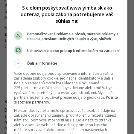
dopravy,“
naznačuje M. Vallo. Odporúčané tak bude využívanie
S cieľom poskytovať www.yimba.sk ako
Slovanskej. Nejde však o definitívne riešenie, optimálne sa
doteraz, podľa zákona potrebujeme váš
pripravuje.
súhlas na:
Najbližšie obdobie bude venované zhodnoteniu zrealizovaných
Personalizovaná reklama a obsah, meranie reklamy a
zásahov aj selekcii ďalších škôl pre spoluprácu. Rozsah zásahov
obsahu, prieskum cieľových skupín a vývoj služieb
sa má líšiť, niekde podľa primátora bude stačiť len doplnenie
vyvýšeného priechodu alebo reorganizácia parkovania.
Uchovávanie alebo prístup k informáciám na zariadení
Ďalšie informácie
Vaše osobné údaje budú spracúvané a informácie z vášho
zariadenia (súbory cookie, jedinečné identifikátory a ďalšie
Vyvýšené priechody sa stanú omnoho bežnejšou súčasťou okolia
údaje o zariadení) môžu byť ukladané a používané
škôl. Autor: Nino Belovič / YIM.BA
225 partnermi a môžu s nimi byť zdieľané alebo môžu byť
využívané konkrétne týmito webovými stránkami. My a naši
partneri môžeme používať presné údaje o geolokácii.
Pozrite
Rozvoj verejného priestoru stojí na peniazoch
si zoznam partnerov.
Bratislava má okrem Mesta pre deti ďalšie plány v oblasti
Niektorí dodávatelia môžu spracúvať vaše osobné údaje na
základe oprávneného záujmu, proti ktorému môžete vzniesť
skvalitňovania verejných priestorov. Situáciu však komplikuje
námietku pomocou možností nižšie. Dole na tejto stránke
nedostatok finančných zdrojov. Preto nemožno realizovať
alebo v ponuke webu nájdite odkaz, pomocou ktorého
rozsiahlejšie projekty dláždenia chodníkov novou kamennou či
môžete spravovať alebo odvolať súhlas v nastaveniach