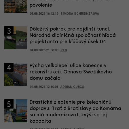
povolenie
05.08.2026 16:42:19
SIMONA SCHREINEROVÁ
Dôležitý pokrok pre najdlhší tunel.
3
Národná diaľničná spoločnosť hľadá
projektanta pre kľúčový úsek D4
04.08.2026 21:00:00
RED
Pýcha veľkolepej ulice konečne v
4
rekonštrukcii. Obnova Swetlikovho
domu začala
04.08.2026 12:10:01
ADRIAN GUBČO
Drastické zlepšenie pre železničnú
5
dopravu. Trať z Bratislavy do Komárna
sa má modernizovať, zvýši sa jej
kapacita