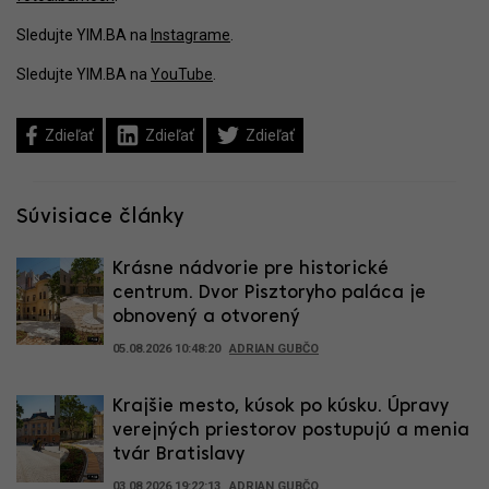
Sledujte YIM.BA na
Instagrame
.
Sledujte YIM.BA na
YouTube
.
Zdieľať
Zdieľať
Zdieľať
Súvisiace články
Krásne nádvorie pre historické
centrum. Dvor Pisztoryho paláca je
obnovený a otvorený
05.08.2026 10:48:20
ADRIAN GUBČO
Krajšie mesto, kúsok po kúsku. Úpravy
verejných priestorov postupujú a menia
tvár Bratislavy
03.08.2026 19:22:13
ADRIAN GUBČO