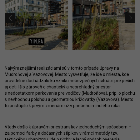
Najvýraznejšími realizáciami sú v tomto prípade úpravy na
Mudroňovej a Vazovovej. Mesto vysvetľuje, že ide o miesta, kde
pravidelne dochádzalo ku vzniku nebezpečných situácií pre peších
aj deti. Išlo zároveň o chaotický a neprehľadný priestor
s nedostatkom parkovania pre vodičov (Mudroňova), príp. o plochu
s nevhodnou polohou a geometriou križovatky (Vazovova). Mesto
tu pristúpilo k prvým zmenám už v priebehu minulého roka.
Vtedy došlo k úpravám priestranstiev jednoduchým spôsobom –
za pomoci farby a dočasných stĺpikov v rámci metódy tzv.
taktického urbanizmu. Ide o rýchly a lacný spôsob overenia