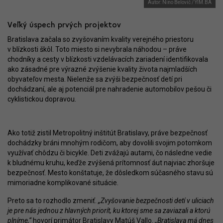
Autor: Nino Belovič / YIM.BA
Veľký úspech prvých projektov
Bratislava začala so zvyšovaním kvality verejného priestoru
v blízkosti škôl. Toto miesto si nevybrala náhodou – práve
chodníky a cesty v blízkosti vzdelávacích zariadení identifikovala
ako zásadné pre výrazné zvýšenie kvality života najmladších
obyvateľov mesta. Nielenže sa zvýši bezpečnosť detí pri
dochádzaní, ale aj potenciál pre nahradenie automobilov pešou či
cyklistickou dopravou.
Ako totiž zistil Metropolitný inštitút Bratislavy, práve bezpečnosť
dochádzky bráni mnohým rodičom, aby dovolili svojim potomkom
využívať chôdzu či bicykle. Deti zvážajú autami, čo následne vedie
k bludnému kruhu, keďže zvýšená prítomnosť áut najviac zhoršuje
bezpečnosť. Mesto konštatuje, že dôsledkom súčasného stavu sú
mimoriadne komplikované situácie.
Preto sa to rozhodlo zmeniť.
„Zvyšovanie bezpečnosti detí v uliciach
je pre nás jednou z hlavných priorít, ku ktorej sme sa zaviazali a ktorú
plníme,“
hovorí primátor Bratislavy Matúš Vallo.
„Bratislava má dnes