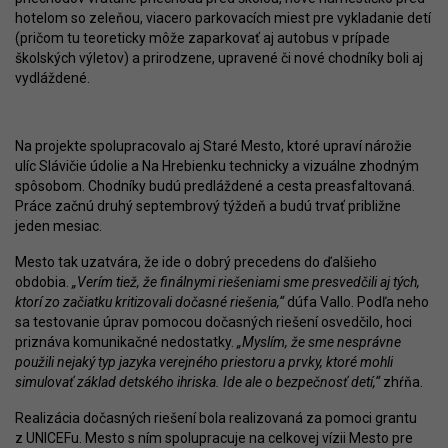
hotelom so zeleňou, viacero parkovacích miest pre vykladanie detí
(pričom tu teoreticky môže zaparkovať aj autobus v prípade
školských výletov) a prirodzene, upravené či nové chodníky boli aj
vydláždené.
Na projekte spolupracovalo aj Staré Mesto, ktoré upraví nárožie
ulíc Slávičie údolie a Na Hrebienku technicky a vizuálne zhodným
spôsobom. Chodníky budú predláždené a cesta preasfaltovaná.
Práce začnú druhý septembrový týždeň a budú trvať približne
jeden mesiac.
Mesto tak uzatvára, že ide o dobrý precedens do ďalšieho
obdobia.
„Verím tiež, že finálnymi riešeniami sme presvedčili aj tých,
ktorí zo začiatku kritizovali dočasné riešenia,“
dúfa Vallo. Podľa neho
sa testovanie úprav pomocou dočasných riešení osvedčilo, hoci
priznáva komunikačné nedostatky.
„Myslím, že sme nesprávne
použili nejaký typ jazyka verejného priestoru a prvky, ktoré mohli
simulovať základ detského ihriska. Ide ale o bezpečnosť detí,“
zhŕňa.
Realizácia dočasných riešení bola realizovaná za pomoci grantu
z UNICEFu. Mesto s ním spolupracuje na celkovej vízii Mesto pre