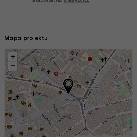
05.08.2026 20:28:53
ADRIAN GUBČO
Mapa projektu
+
−