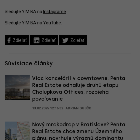
Sledujte YIM.BA na
Instagrame
.
Sledujte YIM.BA na
YouTube
.
Zdieľať
Zdieľať
Zdieľať
Súvisiace články
Viac kancelárií v downtowne. Penta
Real Estate odhaľuje druhú etapu
Chalupkova Offices, rozbieha
povoľovanie
13.02.2025 12:16:32
ADRIAN GUBČO
Nový mrakodrap v Bratislave? Penta
Real Estate chce zmenu Územného
plánu, navrhuje výraznú dominantu