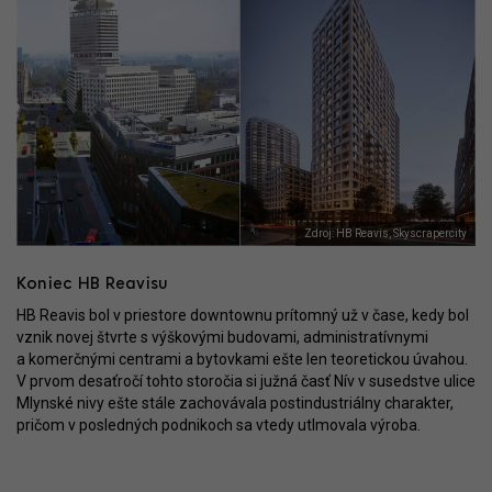
Zdroj: HB Reavis, Skyscrapercity
Koniec HB Reavisu
HB Reavis bol v priestore downtownu prítomný už v čase, kedy bol
vznik novej štvrte s výškovými budovami, administratívnymi
a komerčnými centrami a bytovkami ešte len teoretickou úvahou.
V prvom desaťročí tohto storočia si južná časť Nív v susedstve ulice
Mlynské nivy ešte stále zachovávala postindustriálny charakter,
pričom v posledných podnikoch sa vtedy utlmovala výroba.