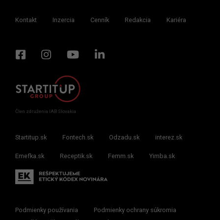
Kontakt
Inzercia
Cenník
Redakcia
Kariéra
Člen združenia IAB Slovakia
Startitup.sk
Fontech.sk
Odzadu.sk
interez.sk
Emefka.sk
Receptik.sk
Femm.sk
Yimba.sk
Podmienky používania
Podmienky ochrany súkromia