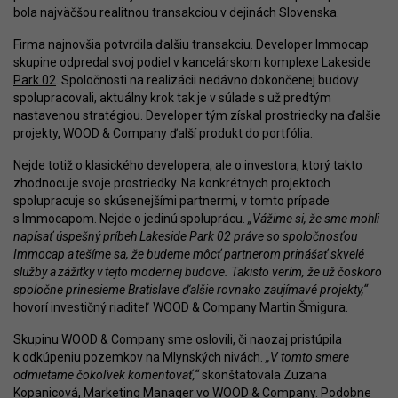
bola najväčšou realitnou transakciou v dejinách Slovenska.
Firma najnovšia potvrdila ďalšiu transakciu. Developer Immocap
skupine odpredal svoj podiel v kancelárskom komplexe
Lakeside
Park 02
. Spoločnosti na realizácii nedávno dokončenej budovy
spolupracovali, aktuálny krok tak je v súlade s už predtým
nastavenou stratégiou. Developer tým získal prostriedky na ďalšie
projekty, WOOD & Company ďalší produkt do portfólia.
Nejde totiž o klasického developera, ale o investora, ktorý takto
zhodnocuje svoje prostriedky. Na konkrétnych projektoch
spolupracuje so skúsenejšími partnermi, v tomto prípade
s Immocapom. Nejde o jedinú spoluprácu.
„Vážime si, že sme mohli
napísať úspešný príbeh Lakeside Park 02 práve so spoločnosťou
Immocap a tešíme sa, že budeme môcť partnerom prinášať skvelé
služby a zážitky v tejto modernej budove. Takisto verím, že už čoskoro
spoločne prinesieme Bratislave ďalšie rovnako zaujímavé projekty,“
hovorí investičný riaditeľ WOOD & Company Martin Šmigura.
Skupinu WOOD & Company sme oslovili, či naozaj pristúpila
k odkúpeniu pozemkov na Mlynských nivách.
„V tomto smere
odmietame čokoľvek komentovať,“
skonštatovala Zuzana
Kopanicová, Marketing Manager vo WOOD & Company. Podobne