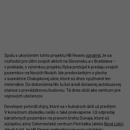
Spolu s ukončením tohto projektu HB Reavis
oznámil
, že sa
rozhodol pre útlm svojich aktivít na Slovensku a v Bratislave –
v preklade, s výnimkou projektu Ryba pristúpil k predaju svojich
pozemkov na Nových Nivách. Ide predovšetkým o plochy
v susedstve Chalupkovej ulice, ktoré sú dnes využívané len
minimálne. Do dokončenia Nív tu bol areál dočasnej autobusovej
stanice s prevádzkovou budovou. Tá dnes slúži ako centrum pre
vojnových utečencov.
Developer potvrdil chýry, ktoré sa v kuloároch šírili už predtým.
V konečnom dôsledku nešlo o také prekvapenie. Už odpredaj
lukratívnych pozemkov na pravom brehu Dunaja, ktoré sú
súčasťou zóny Celomestské centrum Petržalka (alebo
Nové Lido
),
dávali tušiť, že HB Reavis prehodnocuje svoju stratégiu.