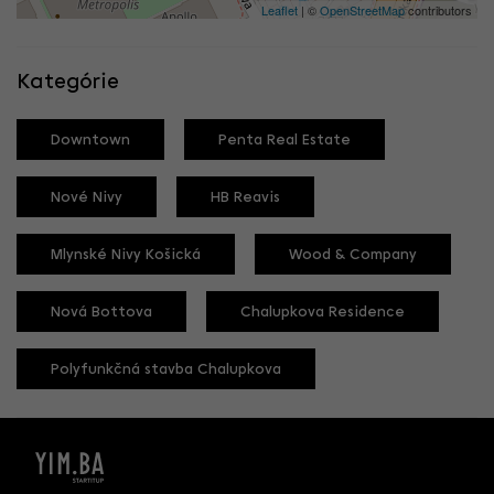
Leaflet
| ©
OpenStreetMap
contributors
Kategórie
Downtown
Penta Real Estate
Nové Nivy
HB Reavis
Mlynské Nivy Košická
Wood & Company
Nová Bottova
Chalupkova Residence
Polyfunkčná stavba Chalupkova