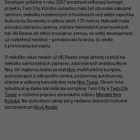
Developer približne v roku 2007 predstavil veľkorysý koncept
projektu Twin City, ktorého súčasťou malo byť obrovské nákupné
centrum, niekoľko rezidenčných či hotelových veží alebo najvyššia
budova na Slovensku s výškou okolo 170 metrov. Nahradiť mala
pôvodnú zástavbu územia, vrátane historických priemyselných
hál. HB Reavis ich stihol zrovnať so zemou, no veľký development
už rozbehnúť nestihol – prevalcovala ho kríza, čo viedlo
k pretvoreniu konceptu.
O niekoľko rokov neskôr už HB Reavis svoje aktivity rozložil na
niekoľko samostatných zámerov, zastrešených značkou Nové
Nivy. Ich vlajkovou loďou sa stali
Nivy
, multifunkčný komplex,
pozostávajúci z nákupného centra, podzemnej autobusovej
stanice a výškovej kancelárskej veže
Nivy Tower
. Okrem toho
vybudoval aj ďalšie kancelárske komplexy Twin City a
Twin City
Tower
a rozbehol prípravu obrovského súboru
Mlynské Nivy
Košická
. Na východnom okraji zóny nedávno dokončil mohutné
bizniscentrum
Nové Apollo
.