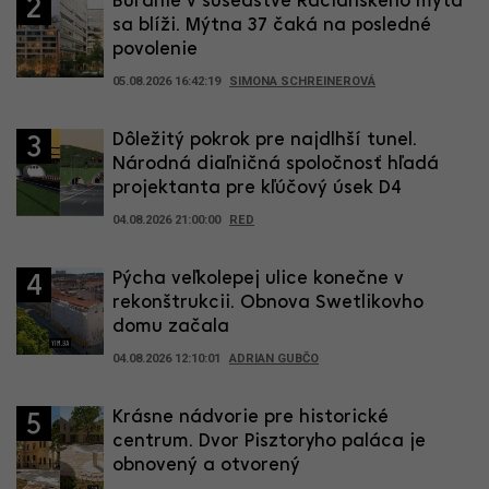
Búranie v susedstve Račianskeho mýta
2
sa blíži. Mýtna 37 čaká na posledné
povolenie
05.08.2026 16:42:19
SIMONA SCHREINEROVÁ
Dôležitý pokrok pre najdlhší tunel.
3
Národná diaľničná spoločnosť hľadá
projektanta pre kľúčový úsek D4
04.08.2026 21:00:00
RED
Pýcha veľkolepej ulice konečne v
4
rekonštrukcii. Obnova Swetlikovho
domu začala
04.08.2026 12:10:01
ADRIAN GUBČO
Krásne nádvorie pre historické
5
centrum. Dvor Pisztoryho paláca je
obnovený a otvorený