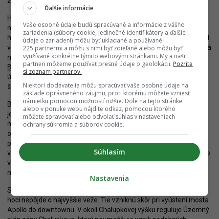
že dôjde k nejakým šokujúcim zmenám.
Ďalšie informácie
HB Reavis ešte pred svojim odchodom postupoval v príprave
Vaše osobné údaje budú spracúvané a informácie z vášho
niekoľkých zámerov (napokon, vypovoľované projekty sú
zariadenia (súbory cookie, jedinečné identifikátory a ďalšie
hodnotnejšie). Keďže ešte pred svojim koncom v Bratislave ohlásil
údaje o zariadení) môžu byť ukladané a používané
vstup do rezidenčného segmentu, viaceré uvažované bizniscentrá
225 partnermi a môžu s nimi byť zdieľané alebo môžu byť
využívané konkrétne týmito webovými stránkami. My a naši
nahradili polyfunkčné bytové komplexy. Príkladom sú
Nová
partneri môžeme používať presné údaje o geolokácii.
Pozrite
Bottova
a Chalupkova Residence, ktoré už pracujú na zisku
si zoznam partnerov.
územného rozhodnutia a stavebného povolenia. V pokročilom
Niektorí dodávatelia môžu spracúvať vaše osobné údaje na
štádiu prípravy je aj prvá časť Mlynské Nivy Košická.
základe oprávneného záujmu, proti ktorému môžete vzniesť
námietku pomocou možností nižšie. Dole na tejto stránke
Bolo by nelogické, keby nový investor radikálne menil koncept
alebo v ponuke webu nájdite odkaz, pomocou ktorého
jednotlivých projektov. Podľa doteraz známych informácií sú tieto
môžete spravovať alebo odvolať súhlas v nastaveniach
nastavené vcelku rozumne s ohľadom na lokalitu. Malo by ísť
ochrany súkromia a súborov cookie.
o nadštandardné realizácie od kvalitných architektov, s lepším
prevedením, aktívnym parterom a dobrou úrovňou úpravy
Súhlasím
verejných priestranstiev. Bývanie bude určené pravdepodobne pre
vyššiu strednú triedu, kým kancelárske priestory pre popredných
nájomníkov.
Nastavenia
Súčasťou developmentu budú pravdepodobne aj výškové budovy,
hoci nepôjde o najvyššie veže. Tie vzniknú skôr pri vyústení mosta
Apollo do downtownu. V okolí Chalupkovej výšku reguluje Územný