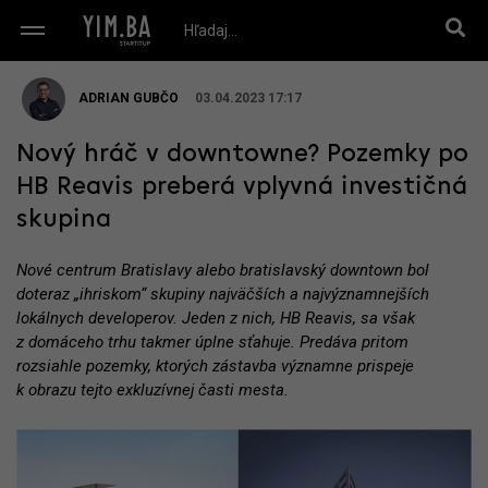
ADRIAN GUBČO
03.04.2023 17:17
Nový hráč v downtowne? Pozemky po
HB Reavis preberá vplyvná investičná
skupina
Nové centrum Bratislavy alebo bratislavský downtown bol
doteraz „ihriskom“ skupiny najväčších a najvýznamnejších
lokálnych developerov. Jeden z nich, HB Reavis, sa však
z domáceho trhu takmer úplne sťahuje. Predáva pritom
rozsiahle pozemky, ktorých zástavba významne prispeje
k obrazu tejto exkluzívnej časti mesta.