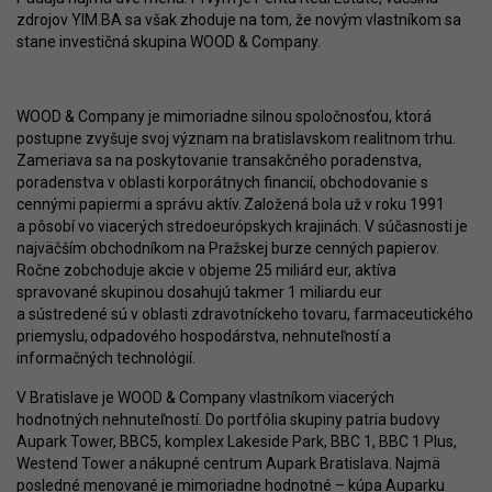
zdrojov YIM.BA sa však zhoduje na tom, že novým vlastníkom sa
stane investičná skupina WOOD & Company.
WOOD & Company je mimoriadne silnou spoločnosťou, ktorá
postupne zvyšuje svoj význam na bratislavskom realitnom trhu.
Zameriava sa na poskytovanie transakčného poradenstva,
poradenstva v oblasti korporátnych financií, obchodovanie s
cennými papiermi a správu aktív. Založená bola už v roku 1991
a pôsobí vo viacerých stredoeurópskych krajinách. V súčasnosti je
najväčším obchodníkom na Pražskej burze cenných papierov.
Ročne zobchoduje akcie v objeme 25 miliárd eur, aktíva
spravované skupinou dosahujú takmer 1 miliardu eur
a sústredené sú v oblasti zdravotníckeho tovaru, farmaceutického
priemyslu, odpadového hospodárstva, nehnuteľností a
informačných technológií.
V Bratislave je WOOD & Company vlastníkom viacerých
hodnotných nehnuteľností. Do portfólia skupiny patria budovy
Aupark Tower, BBC5, komplex Lakeside Park, BBC 1, BBC 1 Plus,
Westend Tower a nákupné centrum Aupark Bratislava. Najmä
posledné menované je mimoriadne hodnotné – kúpa Auparku