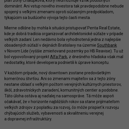
plán zóny Chalupkova, ktorý neumožňuje vznik podobných
dominánt. Ani vstup nového investora tak pravdepodobne nebude
spojený s veľkými zmenami oproti súčasným predpokladom,
týkajúcim sa budúceho vývoja tejto časti mesta.
Mierne odlišne by mohla k situácii pristupovať Penta Real Estate,
kde je dobrá tradícia organizovať architektonické súťaže v prípade
veľkých zadaní. Len nedávno bola vyhodnotená jedna z najlepšie
obsadených súťaží v dejinách Bratislavy na územie
Southbank
v Novom Lide (vyššie zmieňované pozemky po HB Reavise). Tu už
bol vypovoľovaný projekt
Alfa Park
, z dnešného hľadiska však mal
nedostatky, ktoré developera podnietili k úprave konceptu.
V každom prípade, nový downtown zostane predovšetkým
komerčnou štvrťou. Ani so zmenami majiteľov sa z tejto zóny
nestane oblasť s veľkým počtom verejných kultúrnych priestorov,
škôl, zdravotníckych zariadení, komunitných centier a podobne.
Táto úloha ostáva aj naďalej na samospráve. Tá môže aspoň
očakávať, že v horizonte najbližších rokov sa stane prijímateľom
veľkých zdrojov z poplatku za rozvoj, čo môže prispieť k rozvoju
chýbajúcich služieb, vybavenosti a skvalitneniu verejnej
a dopravnej infraštruktúry.