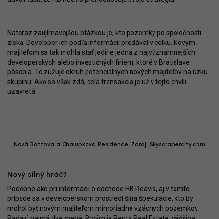
Nateraz zaujímavejšou otázkou je, kto pozemky po spoločnosti
získa. Developer ich podľa informácií predával v celku. Novým
majiteľom sa tak mohla stať jedine jedna z najvýznamnejších
developerských alebo investičných firiem, ktoré v Bratislave
pôsobia. To zužuje okruh potenciálnych nových majiteľov na úzku
skupinu. Ako sa však zdá, celá transakcia je už v tejto chvíli
uzavretá.
Nová Bottova a Chalupkova Residence. Zdroj: Skyscrapercity.com
Nový silný hráč?
Podobne ako pri informácii o odchode HB Reavis, aj v tomto
prípade sa v developerskom prostredí šíria špekulácie, kto by
mohol byť novým majiteľom mimoriadne vzácnych pozemkov.
Padajú najmä dve mená. Prvým je Penta Real Estate, väčšina