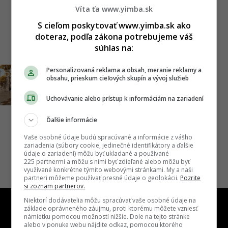
rekonštrukciu hotela Kyjev je
Víta ťa www.yimba.sk
definitívne právoplatné
S cieľom poskytovať www.yimba.sk ako
doteraz, podľa zákona potrebujeme váš
28.05.2026, 12:48
ADRIAN GUBČO
súhlas na:
Personalizovaná reklama a obsah, meranie reklamy a
Z ruiny mestská tepna?
obsahu, prieskum cieľových skupín a vývoj služieb
Premena zástavby na
Uchovávanie alebo prístup k informáciám na zariadení
Cintorínskej sa naplno
rozbieha, developer predstavil
Ďalšie informácie
kreatívny koncept
Vaše osobné údaje budú spracúvané a informácie z vášho
zariadenia (súbory cookie, jedinečné identifikátory a ďalšie
19.02.2026, 12:14
ADRIAN GUBČO
údaje o zariadení) môžu byť ukladané a používané
225 partnermi a môžu s nimi byť zdieľané alebo môžu byť
využívané konkrétne týmito webovými stránkami. My a naši
partneri môžeme používať presné údaje o geolokácii.
Pozrite
si zoznam partnerov.
Niektorí dodávatelia môžu spracúvať vaše osobné údaje na
základe oprávneného záujmu, proti ktorému môžete vzniesť
námietku pomocou možností nižšie. Dole na tejto stránke
alebo v ponuke webu nájdite odkaz, pomocou ktorého