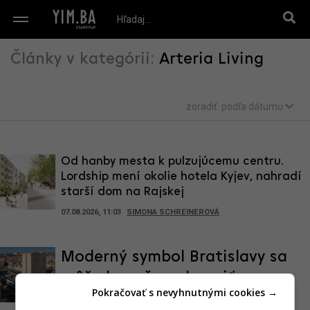
Články v kategórii:
Arteria Living
zoradiť:
podľa dátumu
Od hanby mesta k pulzujúcemu centru.
Lordship mení okolie hotela Kyjev, nahradí
starší dom na Rajskej
07.08.2026, 11:03
SIMONA SCHREINEROVÁ
Moderný symbol Bratislavy sa
môže konečne obnoviť.
Pokračovať s nevyhnutnými cookies →
Stavebné povolenie pre