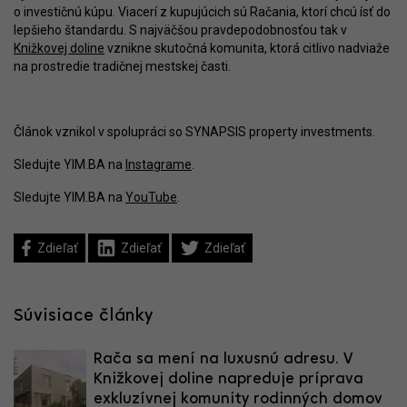
o investičnú kúpu. Viacerí z kupujúcich sú Račania, ktorí chcú ísť do
lepšieho štandardu. S najväčšou pravdepodobnosťou tak v
Knižkovej doline
vznikne skutočná komunita, ktorá citlivo nadviaže
na prostredie tradičnej mestskej časti.
Článok vznikol v spolupráci so SYNAPSIS property investments.
Sledujte YIM.BA na
Instagrame
.
Sledujte YIM.BA na
YouTube
.
Zdieľať
Zdieľať
Zdieľať
Súvisiace články
Rača sa mení na luxusnú adresu. V
Knižkovej doline napreduje príprava
exkluzívnej komunity rodinných domov