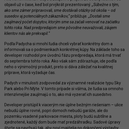
objavil už v čase, keď bol prvýkrát prezentovaný.
„Súbežne s tým,
ako sme zámer pripravovali, sme dostávali otázky od okolia – od
susedov aj potenciálnych zákazníkov,“
približuje.
„Dostali sme
zaujímavý počet dopytov, ktorým sme sa začali venovať na začiatku
tohto roka. Nad predpredajom sme pôvodne neuvažovali, záujem
klientov nás ale prekvapil.“
Podľa Padycha si mnohí ľudia chceli vybrať konkrétny dom a
informovali sa o podmienkach konkrétnej kúpy. Na základe toho sa
developer rozhodol pre úvodnú fázu predpredaja, ktorá má trvať
do septembra tohto roka. Ako však sám zdôrazňuje, ide podľa
neho o výnimočný produkt, preto si dáva záležať na kvalitnej
príprave, ktorá vyžaduje čas.
Padych v minulosti zodpovedal za významné realizácie typu Sky
Park alebo Pri Mýte. V tomto prípade si všíma, že ľudia sa omnoho
intenzívnejšie zaujímajú o to, ako má vyzerať ich susedstvo.
Developer pristúpil k viacerým nie úplne bežným riešeniam – ulice
nebudú úplne rovné, popri domoch nebudú garáže, ale do
pozemku vsadené parkovacie miesta, ploty budú subtílne a
zjednotené, každý dom bude mať predzáhradku. Sadové úpravy
štvrte sa navrhujú tak, aby noví majitelia po dokončení výstavby