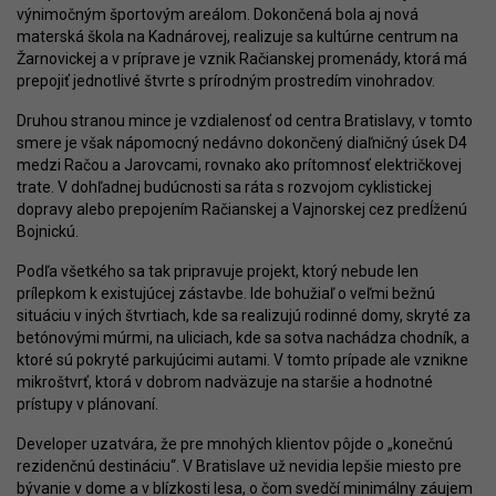
výnimočným športovým areálom. Dokončená bola aj nová
materská škola na Kadnárovej, realizuje sa kultúrne centrum na
Žarnovickej a v príprave je vznik Račianskej promenády, ktorá má
prepojiť jednotlivé štvrte s prírodným prostredím vinohradov.
Druhou stranou mince je vzdialenosť od centra Bratislavy, v tomto
smere je však nápomocný nedávno dokončený diaľničný úsek D4
medzi Račou a Jarovcami, rovnako ako prítomnosť električkovej
trate. V dohľadnej budúcnosti sa ráta s rozvojom cyklistickej
dopravy alebo prepojením Račianskej a Vajnorskej cez predĺženú
Bojnickú.
Podľa všetkého sa tak pripravuje projekt, ktorý nebude len
prílepkom k existujúcej zástavbe. Ide bohužiaľ o veľmi bežnú
situáciu v iných štvrtiach, kde sa realizujú rodinné domy, skryté za
betónovými múrmi, na uliciach, kde sa sotva nachádza chodník, a
ktoré sú pokryté parkujúcimi autami. V tomto prípade ale vznikne
mikroštvrť, ktorá v dobrom nadväzuje na staršie a hodnotné
prístupy v plánovaní.
Developer uzatvára, že pre mnohých klientov pôjde o „konečnú
rezidenčnú destináciu“. V Bratislave už nevidia lepšie miesto pre
bývanie v dome a v blízkosti lesa, o čom svedčí minimálny záujem