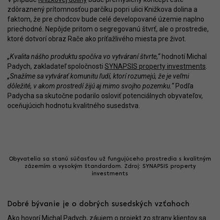
zdôraznený prítomnosťou parčíku popri ulici Knižkova dolina a
faktom, že pre chodcov bude celé developované územie naplno
priechodné. Nepôjde pritom o segregovanú štvrť, ale o prostredie,
ktoré dotvorí obraz Rače ako príťažlivého miesta pre život.
„Kvalita nášho produktu spočíva vo vytváraní štvrte,“
hodnotí Michal
Padych, zakladateľ spoločnosti
SYNAPSIS property investments
.
„Snažíme sa vytvárať komunitu ľudí, ktorí rozumejú, že je veľmi
dôležité, v akom prostredí žijú aj mimo svojho pozemku.“
Podľa
Padycha sa skutočne podarilo osloviť potenciálnych obyvateľov,
oceňujúcich hodnotu kvalitného susedstva.
Obyvatelia sa stanú súčasťou už fungujúceho prostredia s kvalitným
zázemím a vysokým štandardom. Zdroj: SYNAPSIS property
investments
Dobré bývanie je o dobrých susedských vzťahoch
Ako hovorí Michal Padych, záujem o projekt zo strany klientov sa