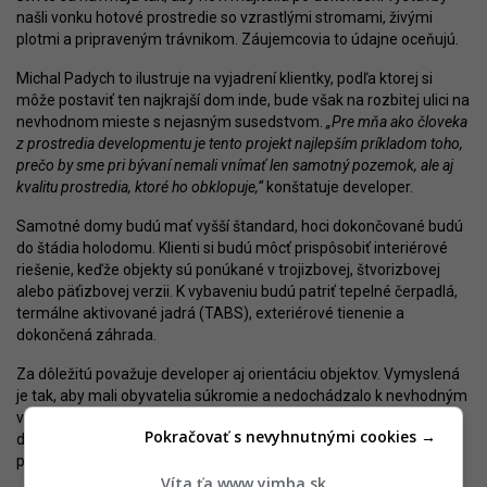
našli vonku hotové prostredie so vzrastlými stromami, živými
plotmi a pripraveným trávnikom. Záujemcovia to údajne oceňujú.
Michal Padych to ilustruje na vyjadrení klientky, podľa ktorej si
môže postaviť ten najkrajší dom inde, bude však na rozbitej ulici na
nevhodnom mieste s nejasným susedstvom.
„Pre mňa ako človeka
z prostredia developmentu je tento projekt najlepším príkladom toho,
prečo by sme pri bývaní nemali vnímať len samotný pozemok, ale aj
kvalitu prostredia, ktoré ho obklopuje,“
konštatuje developer.
Samotné domy budú mať vyšší štandard, hoci dokončované budú
do štádia holodomu. Klienti si budú môcť prispôsobiť interiérové
riešenie, keďže objekty sú ponúkané v trojizbovej, štvorizbovej
alebo päťizbovej verzii. K vybaveniu budú patriť tepelné čerpadlá,
termálne aktivované jadrá (TABS), exteriérové tienenie a
dokončená záhrada.
Za dôležitú považuje developer aj orientáciu objektov. Vymyslená
je tak, aby mali obyvatelia súkromie a nedochádzalo k nevhodným
výhľadom z jedného domu do druhého (napríklad z jednej spálne
Pokračovať s nevyhnutnými cookies →
do druhej). Ľudia budú mať privátne terasy a pozemok má
poskytovať priestor pre umiestnenie sauny alebo vírivky.
Víta ťa www.yimba.sk