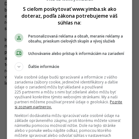
Do predpredaja bolo vložených iba deväť domov. Následný predaj
S cieľom poskytovať www.yimba.sk ako
by mal byť veľmi pozvoľný. Ceny domov začínajú na 850-tisíc
doteraz, podľa zákona potrebujeme váš
eurách s DPH v predpredaji, pričom súčasťou ceny je samotný
súhlas na:
rodinný dom, tri parkovacie miesta, pozemok, záhrada, oplotenie,
stromy a zeleň a, ako dodáva developer, aj celá štvrť.
Personalizovaná reklama a obsah, meranie reklamy a
Investor dúfa, že tu vznikne súdržná komunita obyvateľov, ktoré
obsahu, prieskum cieľových skupín a vývoj služieb
naplno využije jednotlivé urbanistické a architektonické
predpoklady projektu. Ulice si predstavuje ako hernú zónu pre deti
Uchovávanie alebo prístup k informáciám na zariadení
a priestor pre stretnutia susedov. Prvé signály naznačujú, že by sa
to mohlo podariť – medzi záujemcami sú dokonca aj priatelia či
Ďalšie informácie
rodiny, ktorí chcú bývať vedľa seba. Projekt pritom nebol dosiaľ
výraznejšie marketingovo komunikovaný a známy bol v podstate
Vaše osobné údaje budú spracúvané a informácie z vášho
zariadenia (súbory cookie, jedinečné identifikátory a ďalšie
len v Rači.
údaje o zariadení) môžu byť ukladané a používané
225 partnermi a môžu s nimi byť zdieľané alebo môžu byť
využívané konkrétne týmito webovými stránkami. My a naši
partneri môžeme používať presné údaje o geolokácii.
Pozrite
si zoznam partnerov.
Niektorí dodávatelia môžu spracúvať vaše osobné údaje na
Domy budú osadené vo svahovitom teréne tak, aby sa
základe oprávneného záujmu, proti ktorému môžete vzniesť
maximalizovalo súkromie aj výhľady. Zdroj: SYNAPSIS property
námietku pomocou možností nižšie. Dole na tejto stránke
investments
alebo v ponuke webu nájdite odkaz, pomocou ktorého
môžete spravovať alebo odvolať súhlas v nastaveniach