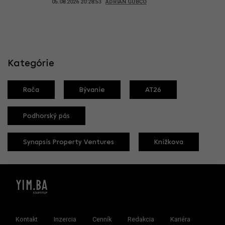
05.08.2026 20:28:53
ADRIAN GUBČO
Kategórie
Rača
Bývanie
AT26
Podhorský pás
Synapsis Property Ventures
Knižkova
Kontakt
Inzercia
Cenník
Redakcia
Kariéra