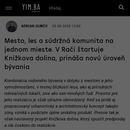
ADRIAN GUBČO
25.06.2026 12:00
Mesto, les a súdržná komunita na
jednom mieste. V Rači štartuje
Knižkova dolina, prináša novú úroveň
bývania
Kombinácia rodinného bývania v dotyku s mestom a jeho
vymoženosťami, v tesnej blízkosti lesa, ako aj prírodných
rekreačných lokalít, znie ako sen mnohých ľudí. Priestor pre
jeho realizáciu je však výrazne obmedzený. Keď sa pridá aj
prepracovaný urbanistický a architektonický koncept takejto
zóny, vzniká v podstate úplne unikátny produkt. Presne tak je
však nastavený projekt Knižkova dolina, ktorý spustil predpredaj
a ide čoskoro do realizácie.