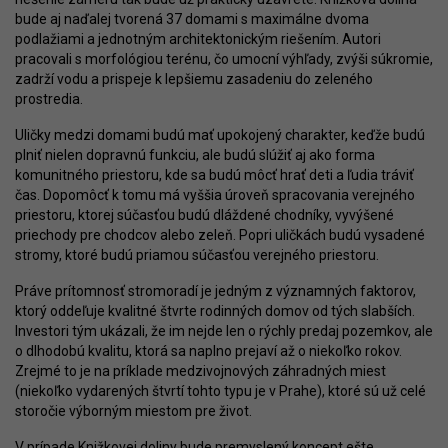
bude aj naďalej tvorená 37 domami s maximálne dvoma
podlažiami a jednotným architektonickým riešením. Autori
pracovali s morfológiou terénu, čo umocní výhľady, zvýši súkromie,
zadrží vodu a prispeje k lepšiemu zasadeniu do zeleného
prostredia.
Uličky medzi domami budú mať upokojený charakter, keďže budú
plniť nielen dopravnú funkciu, ale budú slúžiť aj ako forma
komunitného priestoru, kde sa budú môcť hrať deti a ľudia tráviť
čas. Dopomôcť k tomu má vyššia úroveň spracovania verejného
priestoru, ktorej súčasťou budú dláždené chodníky, vyvýšené
priechody pre chodcov alebo zeleň. Popri uličkách budú vysadené
stromy, ktoré budú priamou súčasťou verejného priestoru.
Práve prítomnosť stromoradí je jedným z významných faktorov,
ktorý oddeľuje kvalitné štvrte rodinných domov od tých slabších.
Investori tým ukázali, že im nejde len o rýchly predaj pozemkov, ale
o dlhodobú kvalitu, ktorá sa naplno prejaví až o niekoľko rokov.
Zrejmé to je na príklade medzivojnových záhradných miest
(niekoľko vydarených štvrtí tohto typu je v Prahe), ktoré sú už celé
storočie výborným miestom pre život.
V prípade
Knižkovej doliny
bude premyslený koncept ešte