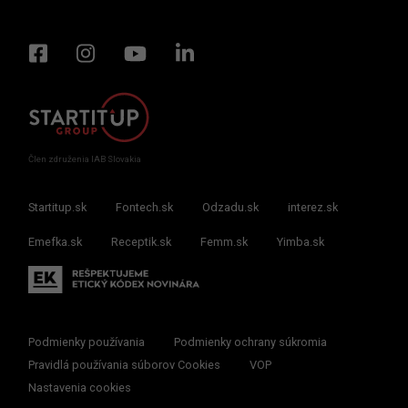
Člen združenia IAB Slovakia
Startitup.sk
Fontech.sk
Odzadu.sk
interez.sk
Emefka.sk
Receptik.sk
Femm.sk
Yimba.sk
Podmienky používania
Podmienky ochrany súkromia
Pravidlá používania súborov Cookies
VOP
Nastavenia cookies