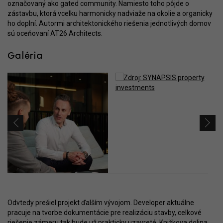
označovaný ako gated community. Namiesto toho pôjde o
zástavbu, ktorá vcelku harmonicky nadviaže na okolie a organicky
ho doplní. Autormi architektonického riešenia jednotlivých domov
sú oceňovaní AT26 Architects.
Galéria
Odvtedy prešiel projekt ďalším vývojom. Developer aktuálne
pracuje na tvorbe dokumentácie pre realizáciu stavby, celkové
riešenie zámeru tak bude už prakticky uzavreté. Knižkova dolina