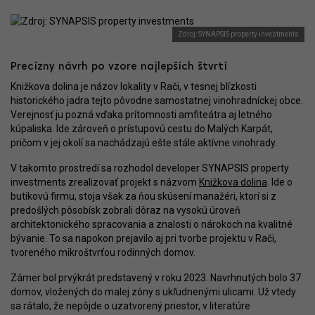
Zdroj: SYNAPSIS property investments
Precízny návrh po vzore najlepších štvrtí
Knižkova dolina je názov lokality v Rači, v tesnej blízkosti
historického jadra tejto pôvodne samostatnej vinohradníckej obce.
Verejnosť ju pozná vďaka prítomnosti amfiteátra aj letného
kúpaliska. Ide zároveň o prístupovú cestu do Malých Karpát,
pričom v jej okolí sa nachádzajú ešte stále aktívne vinohrady.
V takomto prostredí sa rozhodol developer SYNAPSIS property
investments zrealizovať projekt s názvom
Knižkova dolina
. Ide o
butikovú firmu, stoja však za ňou skúsení manažéri, ktorí si z
predošlých pôsobísk zobrali dôraz na vysokú úroveň
architektonického spracovania a znalosti o nárokoch na kvalitné
bývanie. To sa napokon prejavilo aj pri tvorbe projektu v Rači,
tvoreného mikroštvrťou rodinných domov.
Zámer bol prvýkrát predstavený v roku 2023. Navrhnutých bolo 37
domov, vložených do malej zóny s ukľudnenými ulicami. Už vtedy
sa rátalo, že nepôjde o uzatvorený priestor, v literatúre