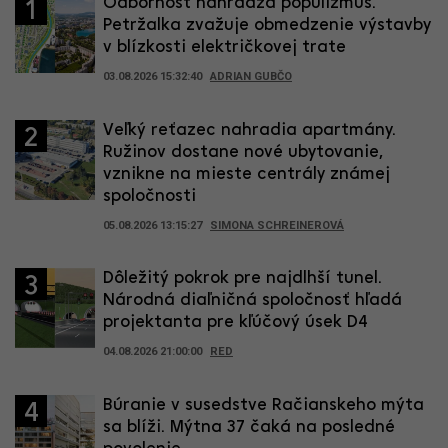
Odbornosť nahrádza populizmus.
1
Petržalka zvažuje obmedzenie výstavby
v blízkosti električkovej trate
03.08.2026 15:32:40
ADRIAN GUBČO
Veľký reťazec nahradia apartmány.
2
Ružinov dostane nové ubytovanie,
vznikne na mieste centrály známej
spoločnosti
05.08.2026 13:15:27
SIMONA SCHREINEROVÁ
Dôležitý pokrok pre najdlhší tunel.
3
Národná diaľničná spoločnosť hľadá
projektanta pre kľúčový úsek D4
04.08.2026 21:00:00
RED
Búranie v susedstve Račianskeho mýta
4
sa blíži. Mýtna 37 čaká na posledné