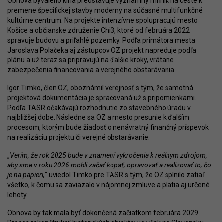
Obnova bývalého kina predstavuje významný míľnik na ceste k
premene špecifickej stavby moderny na súčasné multifunkčné
kultúrne centrum. Na projekte intenzívne spolupracujú mesto
Košice a občianske združenie Chi3, ktoré od februára 2022
spravuje budovu a priľahlé pozemky. Podľa primátora mesta
Jaroslava Polačeka aj zástupcov OZ projekt napreduje podľa
plánu a už teraz sa pripravujú na ďalšie kroky, vrátane
zabezpečenia financovania a verejného obstarávania.
Igor Timko, člen OZ, oboznámil verejnosť s tým, že samotná
projektová dokumentácia je spracovaná už s pripomienkami.
Podľa TASR očakávajú rozhodnutie zo stavebného úradu v
najbližšej dobe. Následne sa OZ a mesto presunie k ďalším
procesom, ktorým bude žiadosť o nenávratný finančný príspevok
na realizáciu projektu či verejné obstarávanie.
„
Verím, že rok 2025 bude v znamení vykročenia k reálnym zdrojom,
aby sme v roku 2026 mohli začať kopať, opravovať a realizovať to, čo
je na papieri,
" uviedol Timko pre TASR s tým, že OZ splnilo zatiaľ
všetko, k čomu sa zaviazalo v nájomnej zmluve a platia aj určené
lehoty.
Obnova by tak mala byť dokončená začiatkom februára 2029.