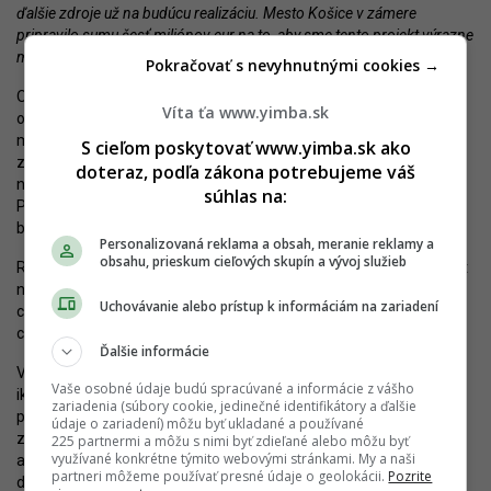
ďalšie zdroje už na budúcu realizáciu. Mesto Košice v zámere
pripravilo sumu šesť miliónov eur na to, aby sme tento projekt výrazne
mohli posunúť,
" upresnil.
Pokračovať s nevyhnutnými cookies →
OZ má objekt bývalého kina Družba a súvisiace pozemky v nájme
Víta ťa www.yimba.sk
od mesta Košice od februára 2022. Oválna stavba z roku 1973 sa
má premeniť na multifunkčné kultúrne centrum, avšak so
S cieľom poskytovať www.yimba.sk ako
zreteľom na zachovanie pôvodného vonkajšieho vzhľadu. Odhad
doteraz, podľa zákona potrebujeme váš
nákladov na stavebné práce sa pohybuje okolo 10 miliónov eur.
súhlas na:
Posledné premietanie kina prebehlo v roku 2002. Od roku 2009 v
budove nebol žiaden nájomca a stavba postupne chátra.
Personalizovaná reklama a obsah, meranie reklamy a
obsahu, prieskum cieľových skupín a vývoj služieb
Rekonštrukcia kina Družba predstavuje pre Košice dôležitý projekt
nielen z hľadiska zachovania kultúrneho dedičstva, ale aj oživenia
Uchovávanie alebo prístup k informáciám na zariadení
chátrajúcej pamätihodnosti a jej transformácie na dynamické
centrum pre kultúrne a spoločenské podujatia.
Ďalšie informácie
Vďaka spoločnému úsiliu mesta Košice a OZ Chi3 tak môže
Vaše osobné údaje budú spracúvané a informácie z vášho
ikonická stavba nadobudnúť nový život a stať sa symbolom
zariadenia (súbory cookie, jedinečné identifikátory a ďalšie
prepojenia histórie a súčasnej funkčnosti. Citlivá rekonštrukcia je
údaje o zariadení) môžu byť ukladané a používané
zároveň príkladom a inšpiráciou pre obnovy ďalších
225 partnermi a môžu s nimi byť zdieľané alebo môžu byť
využívané konkrétne týmito webovými stránkami. My a naši
architektonických stavieb reprezentujúcich mestskú architektúru
partneri môžeme používať presné údaje o geolokácii.
Pozrite
druhej polovice 20. storočia na Slovensku.