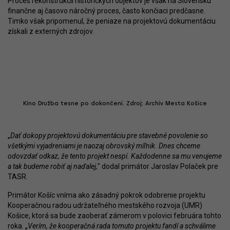
Proces rekonštrukcií historických objektov je však na Slovensku
finančne aj časovo náročný proces, často končiaci predčasne.
Timko však pripomenul, že peniaze na projektovú dokumentáciu
získali z externých zdrojov.
Kino Družba tesne po dokončení. Zdroj: Archív Mesta Košice
„
Dať dokopy projektovú dokumentáciu pre stavebné povolenie so
všetkými vyjadreniami je naozaj obrovský míľnik. Dnes chceme
odovzdať odkaz, že tento projekt nespí. Každodenne sa mu venujeme
a tak budeme robiť aj naďalej,
" dodal primátor Jaroslav Polaček pre
TASR.
Primátor Košíc vníma ako zásadný pokrok odobrenie projektu
Kooperačnou radou udržateľného mestského rozvoja (UMR)
Košice, ktorá sa bude zaoberať zámerom v polovici februára tohto
roka. „
Verím, že kooperačná rada tomuto projektu fandí a schválime