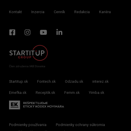
Kontakt
Inzercia
Cenník
Redakcia
Kariéra
Člen združenia IAB Slovakia
Startitup.sk
Fontech.sk
Odzadu.sk
interez.sk
Emefka.sk
Receptik.sk
Femm.sk
Yimba.sk
Podmienky používania
Podmienky ochrany súkromia