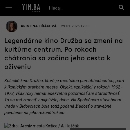
KRISTÍNA LIĎÁKOVÁ
29.01.2025 17:30
Legendárne kino Družba sa zmení na
kultúrne centrum. Po rokoch
chátrania sa začína jeho cesta k
oživeniu
Košické kino Družba, ktoré je mestskou pamätihodnosťou, patrí
k ikonickým stavbám mesta. Objekt, vznikajúci v rokoch 1962 -
1973, však roky nemal adekvátnu pozornosť ani starostlivosť.
To sa má zmeniť v najbližšej dobe. Na Spoločnom stavebnom
úrade v Bidovciach bola totiž podaná žiadosť o stavebné
povolenie na jeho rekonštrukciu.