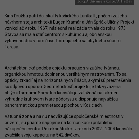
Zdroj: Archív mesta Košice / A. Haščák
Kino Družba patrí do lokality košického Luníka II., pričom za jeho
návrhom stoja architekti Eugen Kramár a Ján Šprlák-Uličný. Projekt
vznikol až v roku 1967, následná realizácia trvala do roku 1973.
Stavba sa mala stať centrom s kultúrnou aj občianskou
vybavenosťou v tom čase formujúceho sa obytného súboru
Terasa.
Architektonická podoba objektu pracuje s vizuálne tvárnou,
organickou hmotou, doplnenou vertikálnym rastrovaním. To sa
opticky zrkadlí aj na horizontálnych líniách, akými sú prestrešenia
so stĺpovou oporou. Geometrickosť projektu je tak vyvážená
oblými formami. Samotná kinosála je založená na takmer
výhradne kruhovom tvare pôdorysu a disponuje najväčšou
panoramatickou premietacou plochou v Košiciach.
Vstupná zóna a na ňu nadväzujúce spoločenské miestnosti v
prízemí, sú priamo napojené na komunikáciu priľahlého
nákupného centra. Po rekonštrukcii v rokoch 2002 - 2004 kinosála
zväčšila svoju kapacitu na 542 divákov.