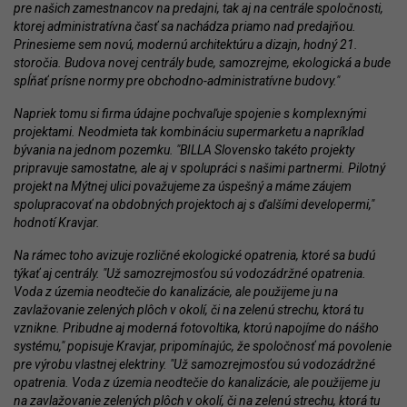
pre našich zamestnancov na predajni, tak aj na centrále spoločnosti,
ktorej administratívna časť sa nachádza priamo nad predajňou.
Prinesieme sem novú, modernú architektúru a dizajn, hodný 21.
storočia. Budova novej centrály bude, samozrejme, ekologická a bude
spĺňať prísne normy pre obchodno-administratívne budovy."
Napriek tomu si firma údajne pochvaľuje spojenie s komplexnými
projektami. Neodmieta tak kombináciu supermarketu a napríklad
bývania na jednom pozemku. "BILLA Slovensko takéto projekty
pripravuje samostatne, ale aj v spolupráci s našimi partnermi. Pilotný
projekt na Mýtnej ulici považujeme za úspešný a máme záujem
spolupracovať na obdobných projektoch aj s ďalšími developermi,"
hodnotí Kravjar.
Na rámec toho avizuje rozličné ekologické opatrenia, ktoré sa budú
týkať aj centrály. "Už samozrejmosťou sú vodozádržné opatrenia.
Voda z územia neodtečie do kanalizácie, ale použijeme ju na
zavlažovanie zelených plôch v okolí, či na zelenú strechu, ktorá tu
vznikne. Pribudne aj moderná fotovoltika, ktorú napojíme do nášho
systému," popisuje Kravjar, pripomínajúc, že spoločnosť má povolenie
pre výrobu vlastnej elektriny. "Už samozrejmosťou sú vodozádržné
opatrenia. Voda z územia neodtečie do kanalizácie, ale použijeme ju
na zavlažovanie zelených plôch v okolí, či na zelenú strechu, ktorá tu