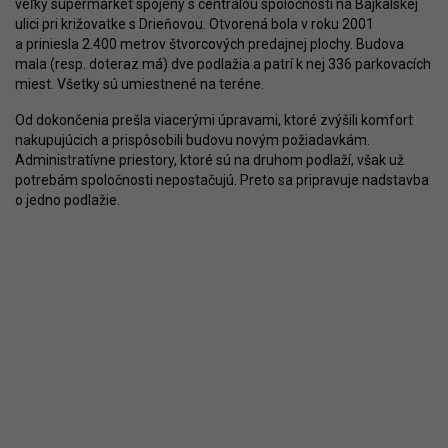
veľký supermarket spojený s centrálou spoločnosti na Bajkalskej
ulici pri križovatke s Drieňovou. Otvorená bola v roku 2001
a priniesla 2.400 metrov štvorcových predajnej plochy. Budova
mala (resp. doteraz má) dve podlažia a patrí k nej 336 parkovacích
miest. Všetky sú umiestnené na teréne.
Od dokončenia prešla viacerými úpravami, ktoré zvýšili komfort
nakupujúcich a prispôsobili budovu novým požiadavkám.
Administratívne priestory, ktoré sú na druhom podlaží, však už
potrebám spoločnosti nepostačujú. Preto sa pripravuje nadstavba
o jedno podlažie.