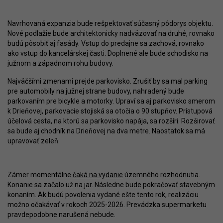
Navrhovaná expanzia bude rešpektovať súčasný pôdorys objektu.
Nové podlažie bude architektonicky nadväzovať na druhé, rovnako
budú pôsobiť aj fasády. Vstup do predajne sa zachová, rovnako
ako vstup do kancelárskej časti. Doplnené ale bude schodisko na
južnom a západnom rohu budovy.
Najväčšími zmenami prejde parkovisko. Zrušiť by sa mal parking
pre automobily na južnej strane budovy, nahradený bude
parkovaním pre bicykle a motorky. Upraví sa aj parkovisko smerom
k Drieňovej, parkovacie stojiská sa otočia o 90 stupňov. Prístupová
účelová cesta, na ktorú sa parkovisko napája, sa rozšíri. Rozširovať
sa bude aj chodník na Drieňovej na dva metre. Naostatok sa má
upravovať zeleň.
Zámer momentálne
čaká na vydanie
územného rozhodnutia.
Konanie sa začalo už na jar. Následne bude pokračovať stavebným
konaním. Ak budú povolenia vydané ešte tento rok, realizáciu
možno očakávať v rokoch 2025-2026. Prevádzka supermarketu
pravdepodobne narušená nebude.