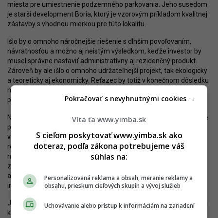
miesta pre umiestnenie podzemného parkovania. Jeho susedom
je starší development Boria, ktorý je vzorovým príkladom kvalitnej
zástavby s vhodnou mierkou pre túto lokalitu.
Išlo by o omnoho náročnejšie riešenie s dlhším povoľovaním,
návratnosťou a možno aj neistým výsledkom, keďže investor by
musel správne nastaviť administratívny aj rezidenčný produkt.
Zároveň by ale išlo o omnoho udržateľnejší projekt, tak ekologicky
a teoreticky aj ekonomicky. Reťazec by totiž v konečnom dôsledku
mohol zo svojho pozemku vyťažiť omnoho viac, hoci
Pokračovať s nevyhnutnými cookies →
pravdepodobne v partnerstve s iným developerom.
Nanešťastie, takýto prístup je v Bratislave zatiaľ len snom. Viaceré
Víta ťa www.yimba.sk
predajne viacerých reťazcov zaberajú priestor, ktorý by sa dal
S cieľom poskytovať www.yimba.sk ako
využiť pre kombináciu väčšieho množstva funkcií. Dosiaľ nie je
doteraz, podľa zákona potrebujeme váš
registrovaný prípad, že by bola nejaká „krabica“ supermarketu
súhlas na:
nahradená developmentom mestského typu. Reťazce o to
z logických dôvodov záujem nemajú. YIM.BA oslovila aj investora
aktuálnej expanzie s otázkou, či do budúcna nezvažuje aj
Personalizovaná reklama a obsah, meranie reklamy a
integrovanejšie projekty, odpovede sa však nedočkala.
obsahu, prieskum cieľových skupín a vývoj služieb
Jedinou možnosťou je tak nastavenie územnoplánovacích kritérií,
Uchovávanie alebo prístup k informáciám na zariadení
ktoré by zamedzili podobnej forme budovania predajní. Namiesto