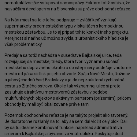
nemali aktívnejšie vstupovať samosprávy. Faktom totiž ostáva, že
najväčšími developermi na Slovensku sú práve obchodné reťazce.
Na tvári miest sa to citeľne podpisuje – zvlášť keď vznikajú
supermarkety predmestského typu v lokalitách s kompaktnou
mestskou zástavbou. Je to aj prípad tohto konkrétneho projektu.
Verejnosť si naňho už možno zvykla, z urbanistického hľadiska je
však problematický.
Predajňa sa totiž nachádza v susedstve Bajkalskej ulice, teda
rozvíjajúcej sa mestskej triedy, ktorá tvorí významnú súčasť
mestského dopravného okruhu a do istej miery oddeľuje vnútorné
mesto od pása sídlisk po jeho obvode. Spája Nové Mesto, Ružinov
a juhovýchodnú časť Bratislavy a je do nej zaústená rýchlostná
cesta zo Žitného ostrova. Okolie tak významnej ulice si preto
zasluhuje atraktívnu mestotvornú zástavbu v podobe
multifunkčných objektov s aktívnym parterom (prízemím), pričom
obchody by mali byť lokalizované práve tam.
Pozemok obchodného reťazca je na takýto projekt ako stvorený.
Je dostatočne rozľahlý na to, aby sa sem dal vložiť celý blok. Dali
by sa tu ideálne kombinovať funkcie, napríklad administratíva
smerom k Bajkalskej a bývanie vo vnútrobloku. Poskytuje dosť