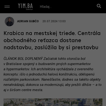
ADRIAN GUBČO
20.07.2024 13:03
Krabica na mestskej triede. Centrála
obchodného reťazca dostane
nadstavbu, zaslúžila by si prestavbu
ČLÁNOK BOL DOPLNENÝ Začiatok tohto storočia bol
v Bratislave spojený s budovaním prvých supermarketov
a hypermarketov. Ich architektúra vychádzala z overeného
konceptu: išlo o jednoduchú halovú konštrukciu, obklopenú
rozľahlým parkoviskom. Nanešťastie, dodnes sa takéto objekty
nenahrádzajú, dokonca sa modernizujú, aby prežili dlhšie – a to
aj v širšom centre mesta.