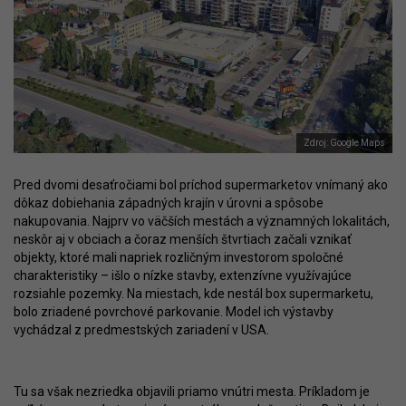
Zdroj: Google Maps
Pred dvomi desaťročiami bol príchod supermarketov vnímaný ako
dôkaz dobiehania západných krajín v úrovni a spôsobe
nakupovania. Najprv vo väčších mestách a významných lokalitách,
neskôr aj v obciach a čoraz menších štvrtiach začali vznikať
objekty, ktoré mali napriek rozličným investorom spoločné
charakteristiky – išlo o nízke stavby, extenzívne využívajúce
rozsiahle pozemky. Na miestach, kde nestál box supermarketu,
bolo zriadené povrchové parkovanie. Model ich výstavby
vychádzal z predmestských zariadení v USA.
Tu sa však nezriedka objavili priamo vnútri mesta. Príkladom je