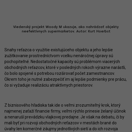
Viedenský projekt Woody M ukazuje, ako nahrádzať objekty
neefektívnych supermarketov. Autor: Kurt Hoerbst
Snahy reťazca o využitie existujúceho objektu a jeho lepšie
zužitkovanie prostredníctvom vcelku nenáročnej úpravy sú
pochopiteľné. Nedostatočné kapacity sú problémom viacerých
obchodných reťazcov, ktoré v posledných rokoch výrazne narástli,
čo bolo spojené s potrebou rozširovať počet zamestnancov.
Okrem toho je nutné zabezpečiť im aj lepšie podmienky pre prácu,
čo si vyžaduje realizáciu atraktívnych priestorov.
Z biznisového hľadiska tak ide o veľmi zrozumiteľný krok, ktorý
najmenej zaťaží financie firmy, veľmi rýchlo prinesie želaný účinok
a nenaruší prevádzku vlajkovej predajne. Je však na debatu, či by
mali byť pri rozvoji obchodných reťazcov v mestách brané do
úvahy len komerčné záujmy jednotlivých sietí a do ich rozvoja