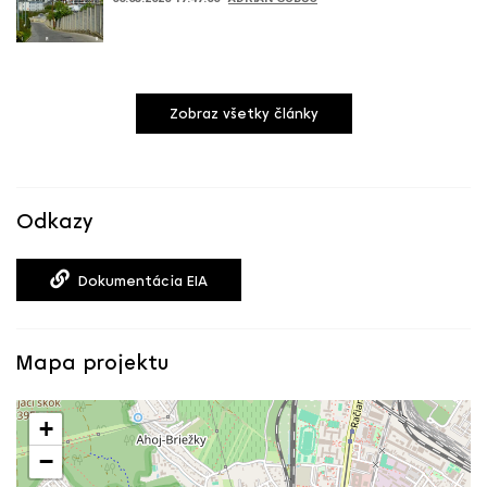
Zobraz všetky články
Odkazy
Dokumentácia EIA
Mapa projektu
+
−