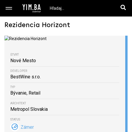
Rezidencia Horizont
ŠTVRŤ
Nové Mesto
DEVELOPER
BestWine s.r.o.
TYP
Bývanie, Retail
ARCHITEKT
Metropol Slovakia
STATUS
Zámer