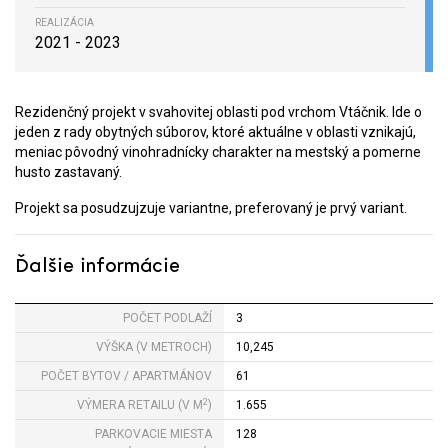
REALIZÁCIA
2021 - 2023
Rezidenčný projekt v svahovitej oblasti pod vrchom Vtáčnik. Ide o
jeden z rady obytných súborov, ktoré aktuálne v oblasti vznikajú,
meniac pôvodný vinohradnícky charakter na mestský a pomerne
husto zastavaný.
Projekt sa posudzujzuje variantne, preferovaný je prvý variant.
Ďalšie informácie
POČET PODLAŽÍ
3
VÝŠKA (V METROCH)
10,245
POČET BYTOV / APARTMÁNOV
61
2
VÝMERA RETAILU (V M
)
1.655
PARKOVACIE MIESTA
128