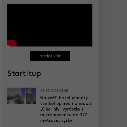
Pozrieť viac
Startitup
07.12.2025 08:40
Najvyšší hotel planéty
vznikol úplnou náhodou:
„Oko ihly“ vyrástlo z
mikropozemku do 377-
metrovej výšky