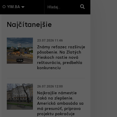
O YIM.BA
Najčítanejšie
23.07.2026 11:46
Známy reťazec rozširuje
pôsobenie. Na Zlatých
Pieskoch rastie nová
reštaurácia, predbehla
konkurenciu
26.07.2026 12:00
Najkrajšie námestie
čaká na zlepšenie.
Americká ambasáda sa
má presunúť, príprava
projektu pokračuje