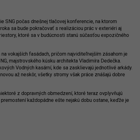
nie SNG počas dnešnej tlačovej konferencie, na ktorom
roka sa bude pokračovať s realizáciou prác v exteriéri aj
 priestory, ktoré sa v budúcnosti stanú súčasťou expozičného
 na vokajších fasádach, pričom najviditeľnejším zásahom je
NG, majstrovského kúsku architekta Vladimíra Dedečka.
ových Vodných kasární, kde sa zasklievajú jednotlivé arkády.
bnovou až neskôr, všetky stromy však práce znášajú dobre
iektoré z dopravných obmedzení, ktoré teraz ovplyvňujú
i premostení každopádne ešte nejakú dobu ostane, keďže je