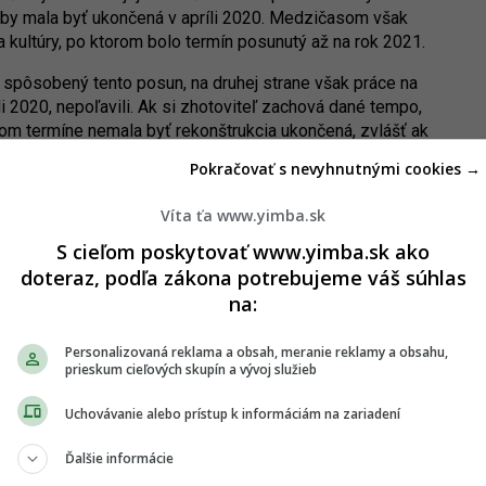
 by mala byť ukončená v apríli 2020. Medzičasom však
a kultúry, po ktorom bolo termín posunutý až na rok 2021.
spôsobený tento posun, na druhej strane však práce na
li 2020, nepoľavili. Ak si zhotoviteľ zachová dané tempo,
m termíne nemala byť rekonštrukcia ukončená, zvlášť ak
v je už z exteriéru viacmenej dokončená.
Pokračovať s nevyhnutnými cookies →
štrukcia zbytočne predlžovať – nielenže by to bolo drahšie,
Víta ťa www.yimba.sk
slovenskú kultúru, v ktorej si SNG, aj vďaka vynikajúcej
predné miesto.
S cieľom poskytovať www.yimba.sk ako
doteraz, podľa zákona potrebujeme váš súhlas
na:
Personalizovaná reklama a obsah, meranie reklamy a obsahu,
prieskum cieľových skupín a vývoj služieb
Uchovávanie alebo prístup k informáciám na zariadení
Ďalšie informácie