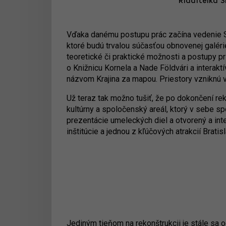
Riaditeľka 
Vďaka danému postupu prác začína vedenie SN
ktoré budú trvalou súčasťou obnovenej galéri
teoretické či praktické možnosti a postupy p
o Knižnicu Kornela a Nade Földvári a interak
názvom Krajina za mapou. Priestory vzniknú v
Už teraz tak možno tušiť, že po dokončení re
kultúrny a spoločenský areál, ktorý v sebe sp
prezentácie umeleckých diel a otvorený a inte
inštitúcie a jednou z kľúčových atrakcií Bratisl
Jediným tieňom na rekonštrukcii je stále sa o