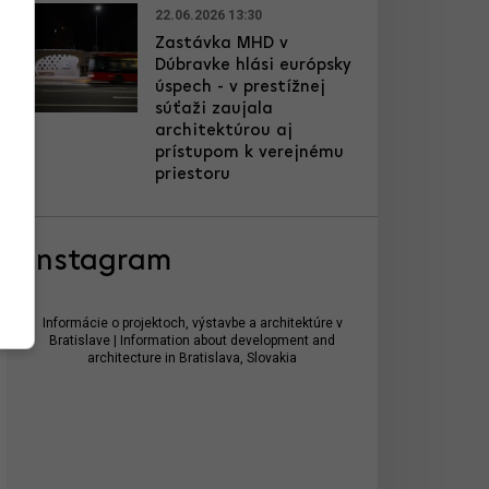
22.06.2026 13:30
Zastávka MHD v
Dúbravke hlási európsky
úspech - v prestížnej
súťaži zaujala
architektúrou aj
prístupom k verejnému
priestoru
Instagram
Informácie o projektoch, výstavbe a architektúre v
Bratislave | Information about development and
architecture in Bratislava, Slovakia