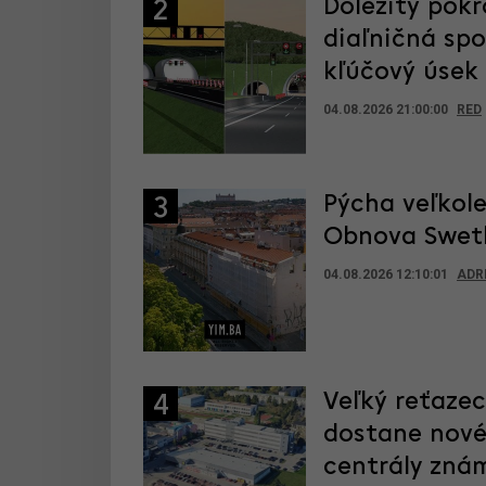
Dôležitý pokr
2
diaľničná sp
kľúčový úsek
04.08.2026 21:00:00
RED
Pýcha veľkole
3
Obnova Swetl
04.08.2026 12:10:01
ADR
Veľký reťaze
4
dostane nové
centrály zná