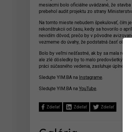
mesiacmi bolo oficiálne uvádzané, že stavba
prebehol audit projektu zo strany Ministerstv
Na tomto mieste nebudem špekulovať, čím je 
rekonštrukcii od času, kedy sa hovorilo o aprí
nevidím dôvod, prečo by v pôvodne avizovano
vezmeme do úvahy, že podstatná časť objekto
Bolo by veľmi nešťastné, ak by sa mala rekon
ale zlé dôsledky by to malo predovšetkým pre 
práci súčasného vedenia, zasluhuje úplne po
Sledujte YIM.BA na
Instagrame
.
Sledujte YIM.BA na
YouTube
.
Zdieľať
Zdieľať
Zdieľať