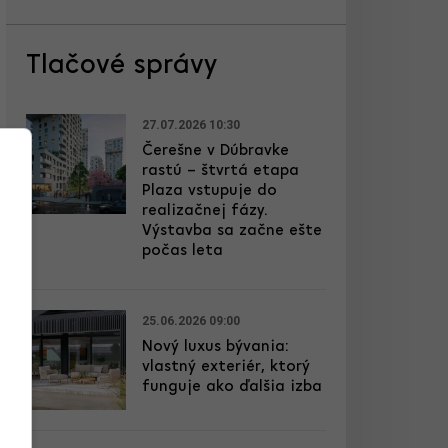
Tlačové správy
27.07.2026 10:30
Čerešne v Dúbravke
rastú – štvrtá etapa
Plaza vstupuje do
realizačnej fázy.
Výstavba sa začne ešte
počas leta
25.06.2026 09:00
Nový luxus bývania:
vlastný exteriér, ktorý
funguje ako ďalšia izba