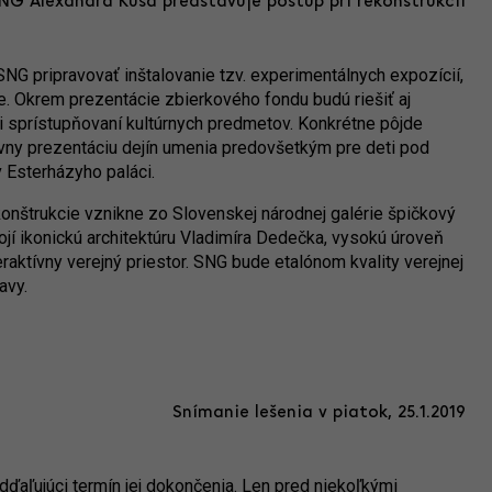
SNG Alexandra Kusá predstavuje postup pri rekonštrukcii
G pripravovať inštalovanie tzv. experimentálnych expozícií,
e. Okrem prezentácie zbierkového fondu budú riešiť aj
ri sprístupňovaní kultúrnych predmetov. Konkrétne pôjde
tívny prezentáciu dejín umenia predovšetkým pre deti pod
 Esterházyho paláci.
konštrukcie vznikne zo Slovenskej národnej galérie špičkový
ojí ikonickú architektúru Vladimíra Dedečka, vysokú úroveň
raktívny verejný priestor. SNG bude etalónom kvality verejnej
avy.
Snímanie lešenia v piatok, 25.1.2019
dďaľujúci termín jej dokončenia. Len pred niekoľkými