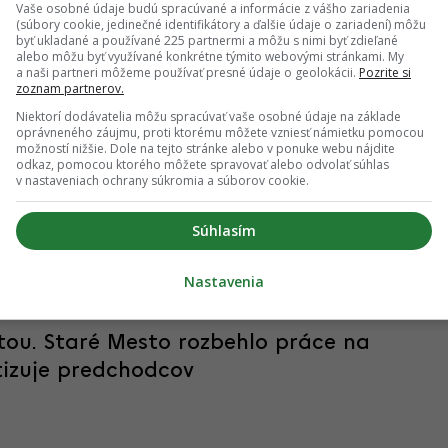
Vaše osobné údaje budú spracúvané a informácie z vášho zariadenia
(súbory cookie, jedinečné identifikátory a ďalšie údaje o zariadení) môžu
byť ukladané a používané 225 partnermi a môžu s nimi byť zdieľané
alebo môžu byť využívané konkrétne týmito webovými stránkami. My
a naši partneri môžeme používať presné údaje o geolokácii.
Pozrite si
zoznam partnerov.
Niektorí dodávatelia môžu spracúvať vaše osobné údaje na základe
oprávneného záujmu, proti ktorému môžete vzniesť námietku pomocou
možností nižšie. Dole na tejto stránke alebo v ponuke webu nájdite
odkaz, pomocou ktorého môžete spravovať alebo odvolať súhlas
v nastaveniach ochrany súkromia a súborov cookie.
ultúrne centrum. Staré Mesto dokončilo
Súhlasím
adičnou náplňou
Nastavenia
itou. Staré Mesto rozbehlo práce na
itizuje predchodcov