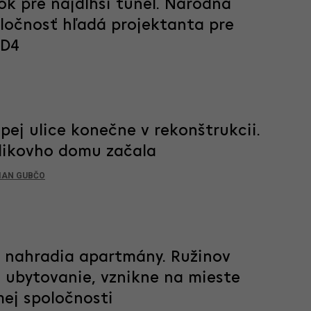
ok pre najdlhší tunel. Národná
oločnosť hľadá projektanta pre
 D4
pej ulice konečne v rekonštrukcii.
ikovho domu začala
IAN GUBČO
c nahradia apartmány. Ružinov
 ubytovanie, vznikne na mieste
mej spoločnosti