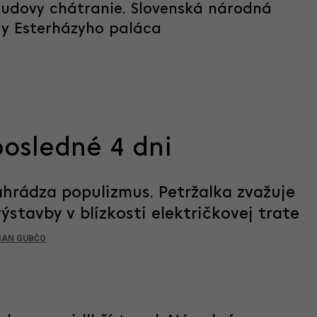
budovy chátranie. Slovenská národná
dy Esterházyho paláca
posledné 4 dni
hrádza populizmus. Petržalka zvažuje
stavby v blízkosti električkovej trate
IAN GUBČO