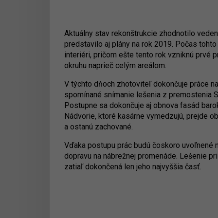
Aktuálny stav rekonštrukcie zhodnotilo vede
predstavilo aj plány na rok 2019. Počas tohto 
interiéri, pričom ešte tento rok vzniknú prvé
okruhu naprieč celým areálom.
V týchto dňoch zhotoviteľ dokončuje práce na
spomínané snímanie lešenia z premostenia S
Postupne sa dokončuje aj obnova fasád barok
Nádvorie, ktoré kasárne vymedzujú, prejde o
a ostanú zachované.
Vďaka postupu prác budú čoskoro uvoľnené n
dopravu na nábrežnej promenáde. Lešenie pr
zatiaľ dokončená len jeho najvyššia časť.