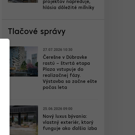
projektov napreduje,
hlásia dôležité míľniky
Tlačové správy
27.07.2026 10:30
Čerešne v Dúbravke
rastú – štvrtá etapa
Plaza vstupuje do
realizačnej fázy.
Výstavba sa začne ešte
počas leta
25.06.2026 09:00
Nový luxus bývania:
vlastný exteriér, ktorý
funguje ako ďalšia izba