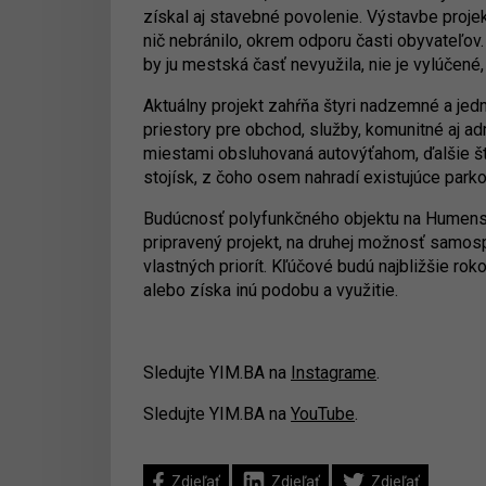
získal aj stavebné povolenie. Výstavbe proj
nič nebránilo, okrem odporu časti obyvateľov.
by ju mestská časť nevyužila, nie je vylúčené
Aktuálny projekt zahŕňa štyri nadzemné a je
priestory pre obchod, služby, komunitné aj a
miestami obsluhovaná autovýťahom, ďalšie š
stojísk, z čoho osem nahradí existujúce park
Budúcnosť polyfunkčného objektu na Humensko
pripravený projekt, na druhej možnosť samosp
vlastných priorít. Kľúčové budú najbližšie roko
alebo získa inú podobu a využitie.
Sledujte YIM.BA na
Instagrame
.
Sledujte YIM.BA na
YouTube
.
Zdieľať
Zdieľať
Zdieľať