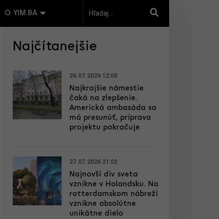
O YIM.BA
Najčítanejšie
26.07.2026 12:00
Najkrajšie námestie
čaká na zlepšenie.
Americká ambasáda sa
má presunúť, príprava
projektu pokračuje
27.07.2026 21:02
Najnovší div sveta
vznikne v Holandsku. Na
rotterdamskom nábreží
vznikne absolútne
unikátne dielo