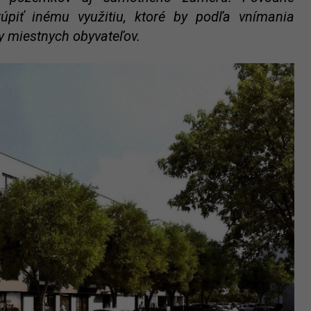
piť inému využitiu, ktoré by podľa vnímania
y miestnych obyvateľov.