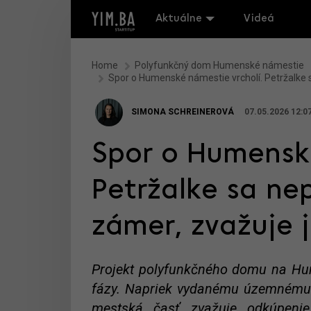
Aktuálne
Videá
Home
Polyfunkčný dom Humenské námestie
Spor o Humenské námestie vrcholí. Petržalke 
SIMONA SCHREINEROVÁ
07.05.2026 12:0
Spor o Humenské
Petržalke sa ne
zámer, zvažuje 
Projekt polyfunkčného domu na Hu
fázy. Napriek vydanému územnému r
mestská časť zvažuje odkúpeni