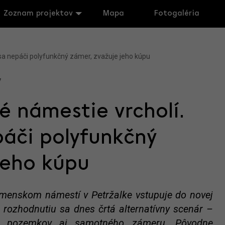
Zoznam projektov
Mapa
Fotogaléria
sa nepáči polyfunkčný zámer, zvažuje jeho kúpu
7
 námestie vrcholí.
páči polyfunkčný
jeho kúpu
menskom námestí v Petržalke vstupuje do novej
ozhodnutiu sa dnes črtá alternatívny scenár –
e pozemkov aj samotného zámeru. Pôvodne