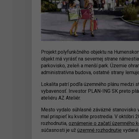
Projekt polyfunkčného objektu na Humenskom
objekt má vyrásť na severnej strane námestia
parkovisko, zeleň a menší park. Územie ohra
administratívna budova, ostatné strany lemuj
Lokalita patrí podľa územného plánu medzi s
vybavenosť. Investor PLAN-ING SK preto plá
ateliéru AZ Ateliér.
Mesto vydalo súhlasné záväzné stanovisko v
mal prispieť ku kvalite prostredia. V októbr
rozhodnutia,
oznámenie o začatí územného k
súčasnosti je už
územné rozhodnutie
vydané