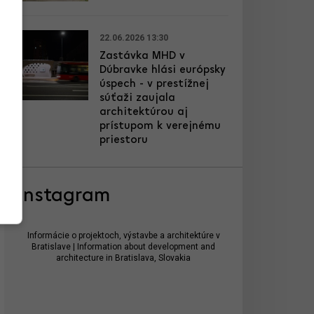
22.06.2026 13:30
Zastávka MHD v
Dúbravke hlási európsky
úspech - v prestížnej
súťaži zaujala
architektúrou aj
prístupom k verejnému
priestoru
Instagram
Informácie o projektoch, výstavbe a architektúre v
Bratislave | Information about development and
architecture in Bratislava, Slovakia