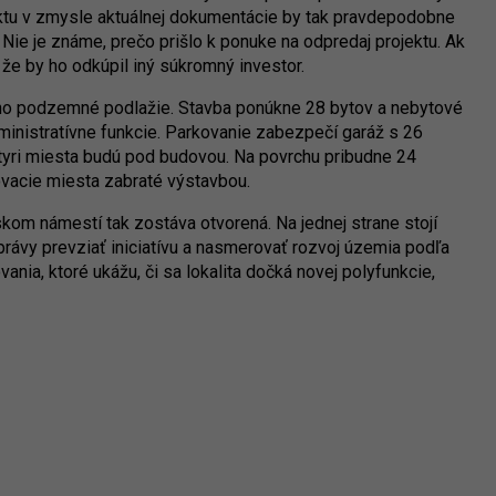
ektu v zmysle aktuálnej dokumentácie by tak pravdepodobne
 Nie je známe, prečo prišlo k ponuke na odpredaj projektu. Ak
, že by ho odkúpil iný súkromný investor.
dno podzemné podlažie. Stavba ponúkne 28 bytov a nebytové
dministratívne funkcie. Parkovanie zabezpečí garáž s 26
tyri miesta budú pod budovou. Na povrchu pribudne 24
ovacie miesta zabraté výstavbou.
m námestí tak zostáva otvorená. Na jednej strane stojí
rávy prevziať iniciatívu a nasmerovať rozvoj územia podľa
vania, ktoré ukážu, či sa lokalita dočká novej polyfunkcie,