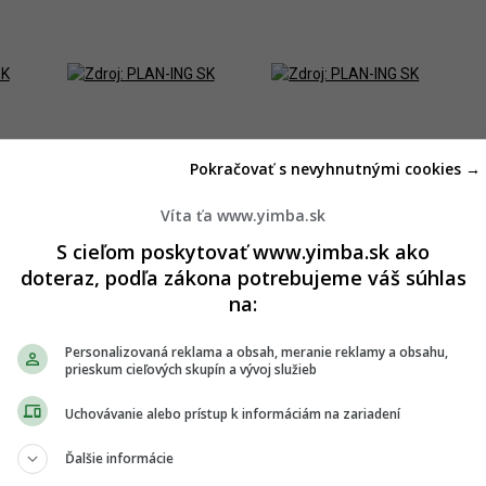
Pokračovať s nevyhnutnými cookies →
Víta ťa www.yimba.sk
S cieľom poskytovať www.yimba.sk ako
doteraz, podľa zákona potrebujeme váš súhlas
na:
tla a spísala
petíciu
. Argumentovala zhoršením kvality
 ohrozením detí zo susednej školy. Podporu v tom čase
Personalizovaná reklama a obsah, meranie reklamy a obsahu,
ritizovalo postup mesta a vyzvalo starostu, aby územné
prieskum cieľových skupín a vývoj služieb
Uchovávanie alebo prístup k informáciám na zariadení
atnom
miestnom zastupiteľstve
venovala zámeru kúpy
ného projektu stavby. Mestskej časti mala byť doručená
Ďalšie informácie
 sumu 1,25 milióna eur s DPH.