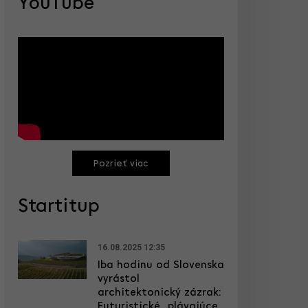
YouTube
Pozrieť viac
Startitup
16.08.2025 12:35
Iba hodinu od Slovenska
vyrástol
architektonický zázrak:
Futuristické „plávajúce