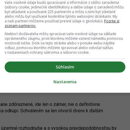
Vaše osobné údaje budú spracúvané a informácie z vášho zariadenia
(súbory cookie, jedinečné identifikátory a ďalšie údaje o zariadení) môžu
 poslanci splnomocnili starostu pokračovať v rokovaniach o
byť ukladané a používané 225 partnermi a môžu s nimi byť zdieľané
o, či na Humenskom námestí napokon vznikne polyfunkčný
alebo môžu byť využívané konkrétne týmito webovými stránkami. My
 nie je isté ani to, či k odkúpeniu skutočne dôjde.
a naši partneri môžeme používať presné údaje o geolokácii.
Pozrite si
zoznam partnerov.
časť by kúpou získala kontrolu nad tým, čo sa bude na
Niektorí dodávatelia môžu spracúvať vaše osobné údaje na základe
y pozemok slúžil potrebám mestskej časti a rešpektoval aj
oprávneného záujmu, proti ktorému môžete vzniesť námietku pomocou
možností nižšie. Dole na tejto stránke alebo v ponuke webu nájdite
Myslíme si, že by bolo vhodné zvážiť možnosť na tomto
odkaz, pomocou ktorého môžete spravovať alebo odvolať súhlas
 pre seniorov,“
uvádza stránka PRE Petržalku.
v nastaveniach ochrany súkromia a súborov cookie.
Súhlasím
Nastavenia
roj: PLAN-ING SK
ne zdôraznené, ide len o zámer, nie o definitívne
a odkúpi. Schválením sa len otvorili dvere k ďalším
 územné rozhodnutie a s vysokou pravdepodobnosťou by