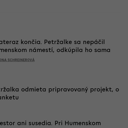
ateraz končia. Petržalke sa nepáčil
umenskom námestí, odkúpila ho sama
ONA SCHREINEROVÁ
ržalka odmieta pripravovaný projekt, o
anketu
estor ani susedia. Pri Humenskom