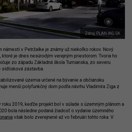
Zdroj: PLAN-ING SK
 námestí v Petržalke je známy už niekoľko rokov. Nový
, ktoré je dnes nesúrodým verejným priestorom. Tvoria ho
ničuje zo západu Základná škola Turnianska, zo severu
e sídlisková zástavba.
tabilizované územia určené na bývanie a občiansku
nuje menší polyfunkčný dom podľa návrhu Vladimíra Ziga z
 roku 2019, keďže projekt bol v súlade s územným plánom a
i 2020 bola následne podaná žiadosť o vydanie územného
onania
však bolo zverejnené až vo februári tohto roka. V
.