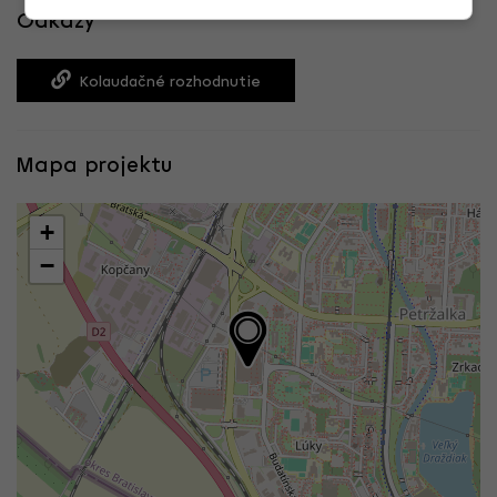
Odkazy
Kolaudačné rozhodnutie
Mapa projektu
+
−