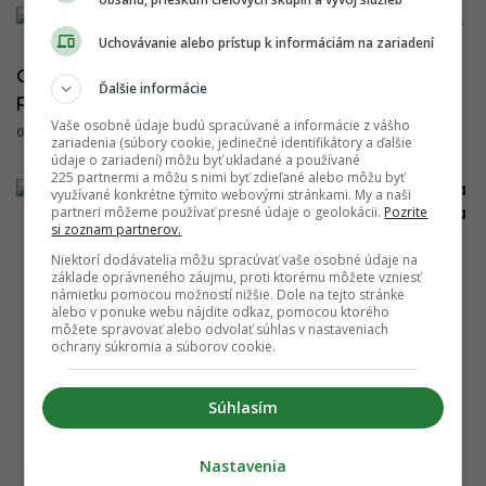
Uchovávanie alebo prístup k informáciám na zariadení
OC Galéria Tesco v Petržalke je skolaudované a
Ďalšie informácie
pred otvorením
Vaše osobné údaje budú spracúvané a informácie z vášho
01.06.2020 09:45:00
ADRIAN GUBČO
zariadenia (súbory cookie, jedinečné identifikátory a ďalšie
údaje o zariadení) môžu byť ukladané a používané
225 partnermi a môžu s nimi byť zdieľané alebo môžu byť
Tesco Galéria
využívané konkrétne týmito webovými stránkami. My a naši
partneri môžeme používať presné údaje o geolokácii.
Pozrite
v Petržalke sa
si zoznam partnerov.
blíži k
Niektorí dodávatelia môžu spracúvať vaše osobné údaje na
otvoreniu
základe oprávneného záujmu, proti ktorému môžete vzniesť
námietku pomocou možností nižšie. Dole na tejto stránke
26.02.2020 10:07:00
alebo v ponuke webu nájdite odkaz, pomocou ktorého
ADRIAN GUBČO
môžete spravovať alebo odvolať súhlas v nastaveniach
ochrany súkromia a súborov cookie.
Zobraz všetky články
Súhlasím
Nastavenia