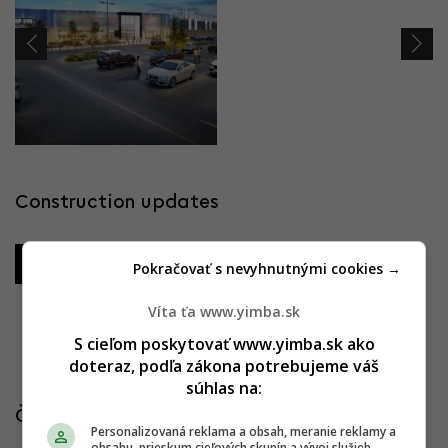
Construction updates
30.05.2020
Pokračovať s nevyhnutnými cookies →
Víta ťa www.yimba.sk
S cieľom poskytovať www.yimba.sk ako
Všetky fotografie
doteraz, podľa zákona potrebujeme váš
súhlas na:
Články k projektu
Personalizovaná reklama a obsah, meranie reklamy a
obsahu, prieskum cieľových skupín a vývoj služieb