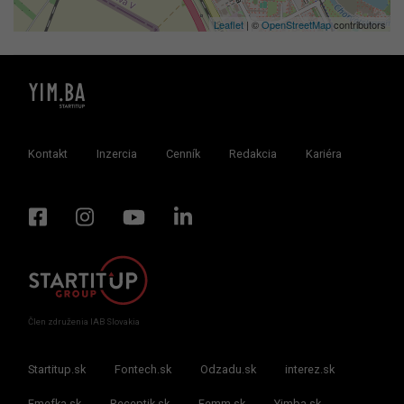
Leaflet
| ©
OpenStreetMap
contributors
Kontakt
Inzercia
Cenník
Redakcia
Kariéra
Člen združenia IAB Slovakia
Startitup.sk
Fontech.sk
Odzadu.sk
interez.sk
Emefka.sk
Receptik.sk
Femm.sk
Yimba.sk