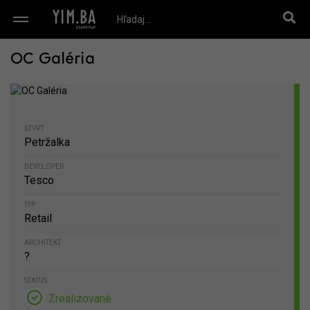
OC Galéria
ŠTVRŤ
Petržalka
DEVELOPER
Tesco
TYP
Retail
ARCHITEKT
?
STATUS
Zrealizované