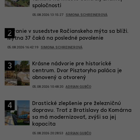
spoločnosti
05.08.2026 13:15:27
SIMONA SCHREINEROVÁ
Búranie v susedstve Račianskeho mýta sa blíži.
2
Mýtna 37 čaká na posledné povolenie
05.08.2026 16:42:19
SIMONA SCHREINEROVÁ
Krásne nádvorie pre historické
3
centrum. Dvor Pisztoryho paláca je
obnovený a otvorený
05.08.2026 10:48:20
ADRIAN GUBČO
Drastické zlepšenie pre železničnú
4
dopravu. Trať z Bratislavy do Komárna
sa má modernizovať, zvýši sa jej
kapacita
05.08.2026 20:28:53
ADRIAN GUBČO