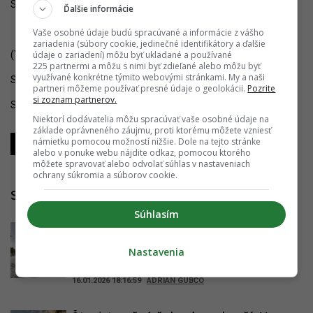
Satinského ulice.
Ďalšie informácie
Vaše osobné údaje budú spracúvané a informácie z vášho
zariadenia (súbory cookie, jedinečné identifikátory a ďalšie
(YIM.BA, SME)
údaje o zariadení) môžu byť ukladané a používané
225 partnermi a môžu s nimi byť zdieľané alebo môžu byť
využívané konkrétne týmito webovými stránkami. My a naši
Sledujte YIM.BA na
Instagrame
.
partneri môžeme používať presné údaje o geolokácii.
Pozrite
si zoznam partnerov.
Sledujte YIM.BA na
YouTube
.
Niektorí dodávatelia môžu spracúvať vaše osobné údaje na
základe oprávneného záujmu, proti ktorému môžete vzniesť
námietku pomocou možností nižšie. Dole na tejto stránke
Zdieľať
Zdieľať
Zdieľať
alebo v ponuke webu nájdite odkaz, pomocou ktorého
môžete spravovať alebo odvolať súhlas v nastaveniach
ochrany súkromia a súborov cookie.
Súvisiace články
Súhlasím
Veľké víťazstvo pre Bratislavu. Mesto
ohlasuje dôležité pokroky na Živom
Nastavenia
námestí, zbaví sa najväčšej hanby
16.01.2026 18:16:59
ADRIAN GUBČO