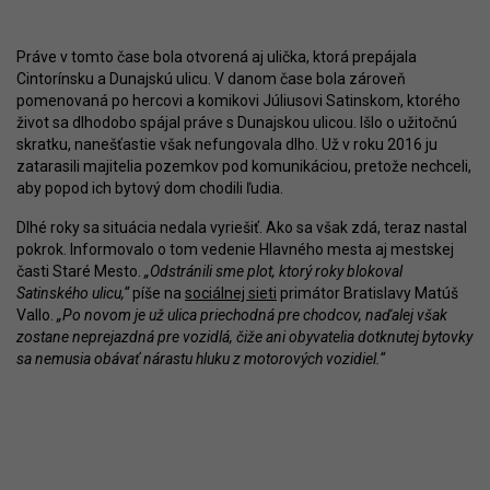
Práve v tomto čase bola otvorená aj ulička, ktorá prepájala
Cintorínsku a Dunajskú ulicu. V danom čase bola zároveň
pomenovaná po hercovi a komikovi Júliusovi Satinskom, ktorého
život sa dlhodobo spájal práve s Dunajskou ulicou. Išlo o užitočnú
skratku, nanešťastie však nefungovala dlho. Už v roku 2016 ju
zatarasili majitelia pozemkov pod komunikáciou, pretože nechceli,
aby popod ich bytový dom chodili ľudia.
Dlhé roky sa situácia nedala vyriešiť. Ako sa však zdá, teraz nastal
pokrok. Informovalo o tom vedenie Hlavného mesta aj mestskej
časti Staré Mesto.
„Odstránili sme plot, ktorý roky blokoval
Satinského ulicu,“
píše na
sociálnej sieti
primátor Bratislavy Matúš
Vallo.
„Po novom je už ulica priechodná pre chodcov, naďalej však
zostane neprejazdná pre vozidlá, čiže ani obyvatelia dotknutej bytovky
sa nemusia obávať nárastu hluku z motorových vozidiel.“