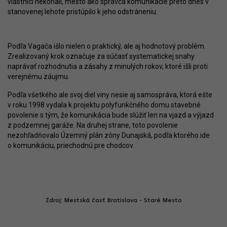
vlastníci nekonali, mesto ako správca komunikácie preto dnes v
stanovenej lehote pristúpilo k jeho odstráneniu.
Podľa Vagača išlo nielen o praktický, ale aj hodnotový problém.
Zrealizovaný krok označuje za súčasť systematickej snahy
naprávať rozhodnutia a zásahy z minulých rokov, ktoré išli proti
verejnému záujmu.
Podľa všetkého ale svoj diel viny nesie aj samospráva, ktorá ešte
v roku 1998 vydala k projektu polyfunkčného domu stavebné
povolenie s tým, že komunikácia bude slúžiť len na vjazd a výjazd
z podzemnej garáže. Na druhej strane, toto povolenie
nezohľadňovalo Územný plán zóny Dunajská, podľa ktorého ide
o komunikáciu, priechodnú pre chodcov.
Zdroj: Mestská časť Bratislava - Staré Mesto