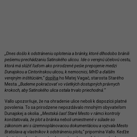
„Dnes došlo k odstráneniu oplotenia a bránky, ktoré dlhodobo bránili
pešiemu prechádzaniu Satinského ulicou. Ide o verejnú účelovú cestu,
ktorá má slúžiť ľuďom ako prirodzené pešie prepojenie medzi
Dunajskou a Cintorínskou ulicou, k nemocnici, MHD a ďalším
verejným inštitúciám,“
dopĺňa
ho Matej Vagač, starosta Starého
Mesta.
„Budeme pokračovať vo všetkých dostupných právnych
krokoch, aby Satinského ulica ostala trvalo priechodná.“
Vallo upozorňuje, že na ohradenie ulice neboli k dispozícii platné
povolenia. To sa prirodzene nepozdávalo mnohým obyvateľom
Dunajskej a okolia.
„Mestská časť Staré Mesto v rámci kontroly
konštatovala, že plot a bránka neboli umiestnené v súlade so
zákonom ani s územnoplánovacou dokumentáciou a vyzvala Mesto
Bratislava aj vlastníkov k odstráneniu plotu,“
pripomína Vallo. Keďže