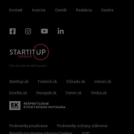
Kontakt
Inzercia
Cenník
Redakcia
Kariéra
Člen združenia IAB Slovakia
Startitup.sk
Fontech.sk
Odzadu.sk
interez.sk
Emefka.sk
Receptik.sk
Femm.sk
Yimba.sk
Podmienky používania
Podmienky ochrany súkromia
Pravidlá používania súborov Cookies
VOP