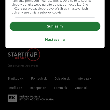
námietku pomocou možností nižšie. Dole na tejto stránke
alebo v ponuke webu nájdite odkaz, pomocou ktorého
môžete spravovať alebo odvolať súhlas v nastaveniach
ochrany súkromia a súborov cookie.
Kontakt
Inzercia
Cenník
Redakcia
Kariéra
Súhlasím
Nastavenia
Člen združenia IAB Slovakia
Startitup.sk
Fontech.sk
Odzadu.sk
interez.sk
Emefka.sk
Receptik.sk
Femm.sk
Yimba.sk