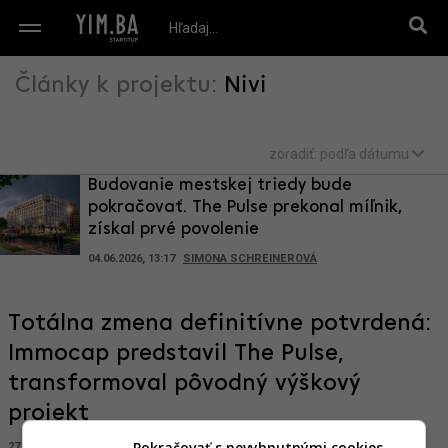
Články k projektu:
Nivi
zoradiť:
podľa dátumu
Budovanie mestskej triedy bude
pokračovať. The Pulse prekonal míľnik,
získal prvé povolenie
04.06.2026, 13:17
SIMONA SCHREINEROVÁ
Totálna zmena definitívne potvrdená:
Immocap predstavil The Pulse,
transformoval pôvodný výškový
projekt
Pokračovať s nevyhnutnými cookies →
27.02.2026, 13:38
ADRIAN GUBČO