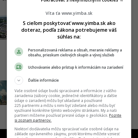
Víta ťa www.yimba.sk
Namiesto výškovej budovy
S cieľom poskytovať www.yimba.sk ako
mestský blok? Nivi sa majú
doteraz, podľa zákona potrebujeme váš
súhlas na:
zmeniť, prebral ich známy
developer
Personalizovaná reklama a obsah, meranie reklamy a
obsahu, prieskum cieľových skupín a vývoj služieb
13.10.2025, 17:13
ADRIAN GUBČO
Uchovávanie alebo prístup k informáciám na zariadení
Ďalšie informácie
Mlynské Nivy môžu získať
Vaše osobné údaje budú spracúvané a informácie z vášho
ďalšiu výškovú budovu,
zariadenia (súbory cookie, jedinečné identifikátory a ďalšie
údaje o zariadení) môžu byť ukladané a používané
predstavený bol projekt Nivi
225 partnermi a môžu s nimi byť zdieľané alebo môžu byť
využívané konkrétne týmito webovými stránkami. My a naši
05.08.2021, 13:16
ADRIAN GUBČO
partneri môžeme používať presné údaje o geolokácii.
Pozrite
si zoznam partnerov.
Niektorí dodávatelia môžu spracúvať vaše osobné údaje na
základe oprávneného záujmu, proti ktorému môžete vzniesť