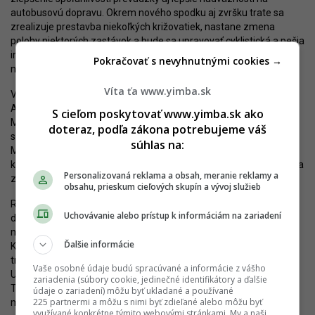
autobusovú dopravu. Okrem nového spodku aj zvršku trate sa
zrealizuje prestavba niekoľkých križovatiek, nastane zmena
polohy niektorých zastávok a bude sa upravovať cyklistická a pešia
infraštruktúra. Samotná trať bude z veľkej časti zatrávnená,
Pokračovať s nevyhnutnými cookies →
najmä v Ružinove.
Víta ťa www.yimba.sk
V Starom Meste bude projekt spojený s rekonštrukciou
Amerického námestia, úpravami chodníkov na Špitálskej aj
S cieľom poskytovať www.yimba.sk ako
Mickiewiczovej, presunom autobusovej zastávky pred križovatku
doteraz, podľa zákona potrebujeme váš
so Špitálskou aj celkovou reorganizáciou priestoru medzi
súhlas na:
Mickiewiczovou a Odborárskym námestím. Trať sa prisunie
k parku na Americkom námestí, vznikne segregovaná cyklotrasa a
Personalizovaná reklama a obsah, meranie reklamy a
zlepšia sa prestupné väzby medzi trolejbusmi a električkami.
obsahu, prieskum cieľových skupín a vývoj služieb
Rekonštrukcia Krížnej zas prinesie vznik ulice so širšími
Uchovávanie alebo prístup k informáciám na zariadení
dláždenými chodníkmi, stromoradiami, pozdĺžnymi parkovacími
miestami a vozovkou, slúžiacou ako bicyklová cesta. Zastávka na
Ďalšie informácie
Krížnej bude zdieľaná medzi električkami a autobusmi. Koľajový
triangel pri Vazovovej sa obnoví a dostane kamerový systém.
Vaše osobné údaje budú spracúvané a informácie z vášho
Upraví sa aj trať na Krížnej medzi Legionárskou a zastávkou
zariadenia (súbory cookie, jedinečné identifikátory a ďalšie
Trnavské mýto, kde sa zlepšia podmienky pre chodcov a väzby
údaje o zariadení) môžu byť ukladané a používané
225 partnermi a môžu s nimi byť zdieľané alebo môžu byť
medzi električkami a autobusmi.
využívané konkrétne týmito webovými stránkami. My a naši