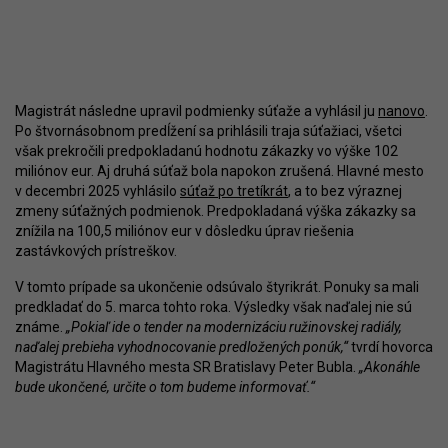
Magistrát následne upravil podmienky súťaže a vyhlásil ju
nanovo
.
Po štvornásobnom predĺžení sa prihlásili traja súťažiaci, všetci
však prekročili predpokladanú hodnotu zákazky vo výške 102
miliónov eur. Aj druhá súťaž bola napokon zrušená. Hlavné mesto
v decembri 2025 vyhlásilo
súťaž po tretíkrát
, a to bez výraznej
zmeny súťažných podmienok. Predpokladaná výška zákazky sa
znížila na 100,5 miliónov eur v dôsledku úprav riešenia
zastávkových prístreškov.
V tomto prípade sa ukončenie odsúvalo štyrikrát. Ponuky sa mali
predkladať do 5. marca tohto roka. Výsledky však naďalej nie sú
známe.
„Pokiaľ ide o tender na modernizáciu ružinovskej radiály,
naďalej prebieha vyhodnocovanie predložených ponúk,“
tvrdí hovorca
Magistrátu Hlavného mesta SR Bratislavy Peter Bubla.
„Akonáhle
bude ukončené, určite o tom budeme informovať.“