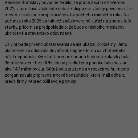
Vedenie Bratislavy pôvodne tvrdilo, že práce začnú v novembri
2022, v tom čase však ešte neboli k dispozícii všetky povolenia. Tie
mesto získalo po komplikáciách až v priebehu minulého roka. Na
začiatku roka 2025 sa taktiež začala
verejná súťaž
na zhotoviteľa
stavby, pričom sa predpokladalo, že bude o niekoľko mesiacov
ukončená a stavenisko odovzdané.
Už v prípade prvého obstarávania sa ale ukázali problémy. Jeho
ukončenie sa odsúvalo deväťkrát, napriek tomu sa zhotoviteľa
nájsť nepodarilo. Kým totiž predpokladaná hodnota zákazky bola
95 miliónov eur bez DPH, jediná predložená ponuka bola na viac
ako 147 miliónov eur. Súťaž bola zrušená a v reakcii na ňu mesto
zorganizovalo prípravné trhové konzultácie, ktoré mali odhaliť,
prečo firmy nepredložili svoje ponuky.