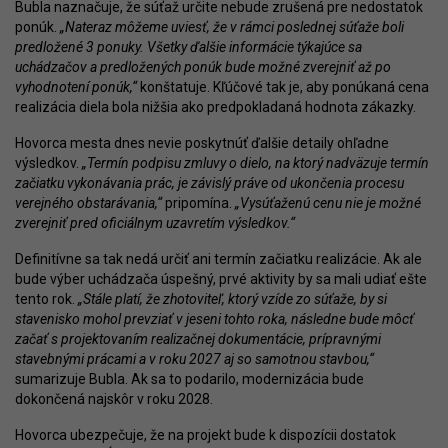
Bubla naznačuje, že súťaž určite nebude zrušená pre nedostatok
ponúk.
„Nateraz môžeme uviesť, že v rámci poslednej súťaže boli
predložené 3 ponuky. Všetky ďalšie informácie týkajúce sa
uchádzačov a predložených ponúk bude možné zverejniť až po
vyhodnotení ponúk,“
konštatuje. Kľúčové tak je, aby ponúkaná cena
realizácia diela bola nižšia ako predpokladaná hodnota zákazky.
Hovorca mesta dnes nevie poskytnúť ďalšie detaily ohľadne
výsledkov.
„Termín podpisu zmluvy o dielo, na ktorý nadväzuje termín
začiatku vykonávania prác, je závislý práve od ukončenia procesu
verejného obstarávania,“
pripomína.
„Vysúťaženú cenu nie je možné
zverejniť pred oficiálnym uzavretím výsledkov.“
Definitívne sa tak nedá určiť ani termín začiatku realizácie. Ak ale
bude výber uchádzača úspešný, prvé aktivity by sa mali udiať ešte
tento rok.
„Stále platí, že zhotoviteľ, ktorý vzíde zo súťaže, by si
stavenisko mohol prevziať v jeseni tohto roka, následne bude môcť
začať s projektovaním realizačnej dokumentácie, prípravnými
stavebnými prácami a v roku 2027 aj so samotnou stavbou,“
sumarizuje Bubla. Ak sa to podarilo, modernizácia bude
dokončená najskôr v roku 2028.
Hovorca ubezpečuje, že na projekt bude k dispozícii dostatok