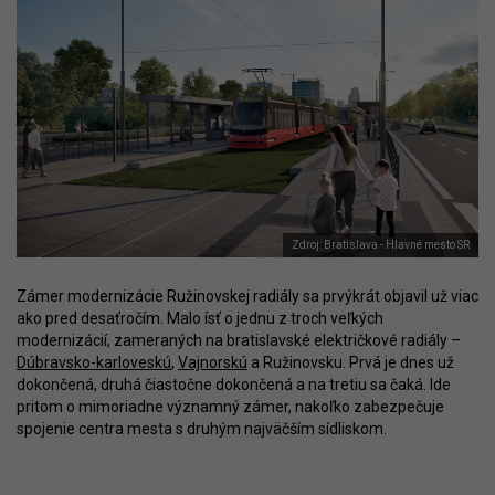
Zdroj: Bratislava - Hlavné mesto SR
Zámer modernizácie Ružinovskej radiály sa prvýkrát objavil už viac
ako pred desaťročím. Malo ísť o jednu z troch veľkých
modernizácií, zameraných na bratislavské električkové radiály –
Dúbravsko-karloveskú
,
Vajnorskú
a Ružinovsku. Prvá je dnes už
dokončená, druhá čiastočne dokončená a na tretiu sa čaká. Ide
pritom o mimoriadne významný zámer, nakoľko zabezpečuje
spojenie centra mesta s druhým najväčším sídliskom.