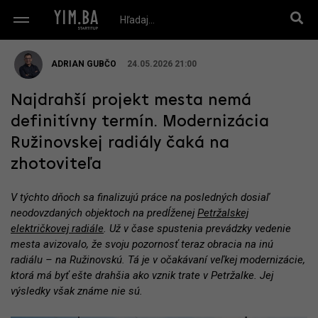
ADRIAN GUBČO
24.05.2026 21:00
Najdrahší projekt mesta nemá
definitívny termín. Modernizácia
Ružinovskej radiály čaká na
zhotoviteľa
V týchto dňoch sa finalizujú práce na posledných dosiaľ
neodovzdaných objektoch na predĺženej
Petržalskej
električkovej radiále
. Už v čase spustenia prevádzky vedenie
mesta avizovalo, že svoju pozornosť teraz obracia na inú
radiálu – na Ružinovskú. Tá je v očakávaní veľkej modernizácie,
ktorá má byť ešte drahšia ako vznik trate v Petržalke. Jej
výsledky však známe nie sú.