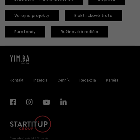
Verejné projekty
Električkové trate
Eurofondy
Ružinovská radiála
Kontakt
Inzercia
Cenník
Redakcia
Kariéra
Člen združenia IAB Slovakia