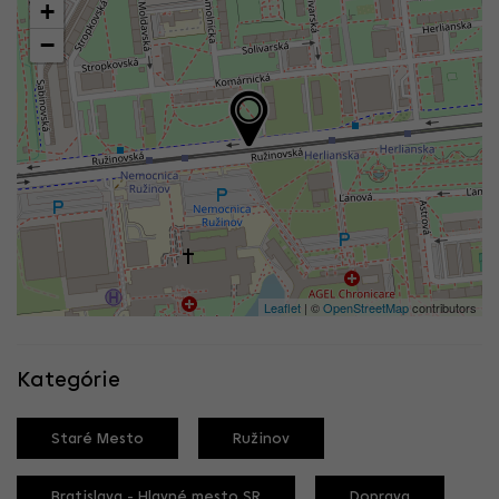
+
−
Leaflet
| ©
OpenStreetMap
contributors
Kategórie
Staré Mesto
Ružinov
Bratislava - Hlavné mesto SR
Doprava