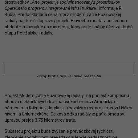
prostriedkov.
„Áno, projekt je spolufinancovaný z prostriedkov
Operačného programu Integrovaná infraštruktúra,“
informuje P.
Bubla. Predpokladaná cena robí z modernizácie Ružinovskej
radiály najdrahší dopravný projekt Hlavného mesta v poslednom
období – minimálne do momentu, kedy príde finálny účet za druhú
etapu Petržalskej radiály.
Zdroj: Bratislava - Hlavné mesto SR
Projekt Modernizácie Ružinovskej radiály má priniesť komplexnú
obnovu električkových tratí na úsekoch medzi Americkým
námestím a Krížnou v dotyku s Trnavským mýtom a medzi Líščími
nivami a Chlumeckého. Celková dĺžka radiály je päť kilometrov,
úpravou prejde 3,75 kilometrov trate.
Súčasťou projektu bude zvýšenie prevádzkovej rýchlosti,
zlepšenie spoľahlivosti prevádzky aj lepšie nadväznosti na