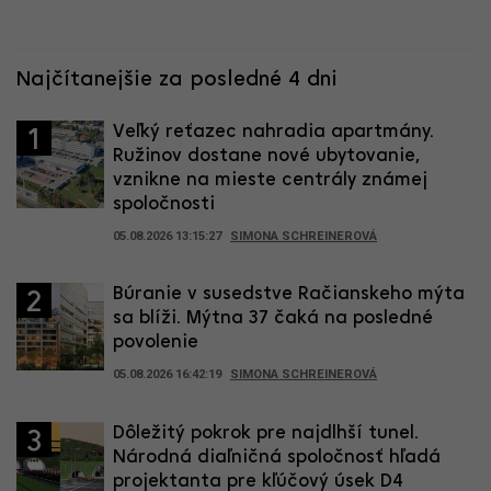
Najčítanejšie za posledné 4 dni
Veľký reťazec nahradia apartmány.
1
Ružinov dostane nové ubytovanie,
vznikne na mieste centrály známej
spoločnosti
05.08.2026 13:15:27
SIMONA SCHREINEROVÁ
Búranie v susedstve Račianskeho mýta
2
sa blíži. Mýtna 37 čaká na posledné
povolenie
05.08.2026 16:42:19
SIMONA SCHREINEROVÁ
Dôležitý pokrok pre najdlhší tunel.
3
Národná diaľničná spoločnosť hľadá
projektanta pre kľúčový úsek D4