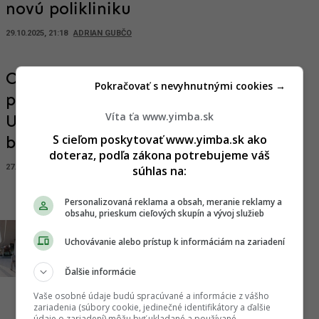
novú polikliniku
29.10.2025, 21:18
ADRIAN GUBČO
Obľúbená destinácia Bratislavčanov
Pokračovať s nevyhnutnými cookies →
prejde dramatickou premenou.
Víta ťa www.yimba.sk
Urbanistická štúdia odhalila
S cieľom poskytovať www.yimba.sk ako
budúcnosť Slnečných jazier
doteraz, podľa zákona potrebujeme váš
27.06.2025, 20:00
MARTINA GREGOVÁ
súhlas na:
Personalizovaná reklama a obsah, meranie reklamy a
obsahu, prieskum cieľových skupín a vývoj služieb
Od zdevastovanej plochy k
Uchovávanie alebo prístup k informáciám na zariadení
supermodernej stanici. Senec
ohlásil obnovu autobusového
Ďalšie informácie
terminálu, pripravil atraktívny
Vaše osobné údaje budú spracúvané a informácie z vášho
zariadenia (súbory cookie, jedinečné identifikátory a ďalšie
projekt
údaje o zariadení) môžu byť ukladané a používané