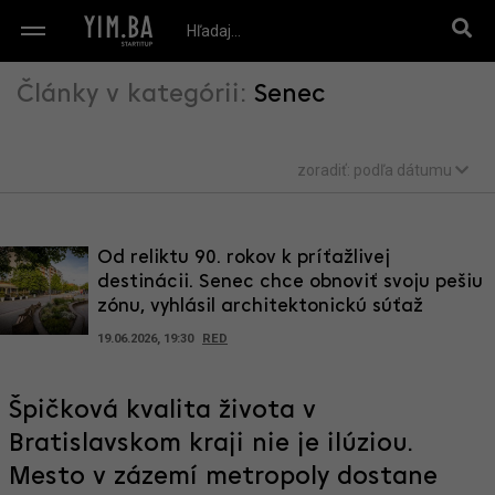
Články v kategórii:
Senec
zoradiť:
podľa dátumu
Od reliktu 90. rokov k príťažlivej
destinácii. Senec chce obnoviť svoju pešiu
zónu, vyhlásil architektonickú súťaž
19.06.2026, 19:30
RED
Špičková kvalita života v
Bratislavskom kraji nie je ilúziou.
Mesto v zázemí metropoly dostane