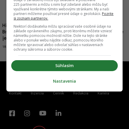
225 partnermi a môžu s nimi byť zdieľané alebo môžu byť
29.05.2025, 14:38
MARTINA GREGOVÁ
využívané konkrétne týmito webovými stránkami. My a naši
partneri môžeme používať presné údaje o geolokácii.
Pozrite
si zoznam partnerov.
Historický poklad definitívne obnovený. V blízkosti
Niektorí dodávatelia môžu spracúvať vaše osobné údaje na
základe oprávneného záujmu, proti ktorému môžete vzniesť
Bratislavy bola otvorená vzácna synagóga, nebude
námietku pomocou možností nižšie. Dole na tejto stránke
jediná
alebo v ponuke webu nájdite odkaz, pomocou ktorého
môžete spravovať alebo odvolať súhlas v nastaveniach
18.09.2024, 20:32
MARTINA GREGOVÁ
ochrany súkromia a súborov cookie.
Súhlasím
Nastavenia
Kontakt
Inzercia
Cenník
Redakcia
Kariéra