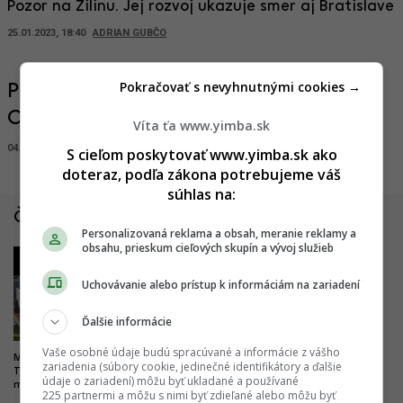
Pozor na Žilinu. Jej rozvoj ukazuje smer aj Bratislave
25.01.2023, 18:40
ADRIAN GUBČO
Pokračovať s nevyhnutnými cookies →
Prináša development niečo okoliu?
Odpovedajú významní developeri
Víta ťa www.yimba.sk
04.10.2022, 14:30
RED
S cieľom poskytovať www.yimba.sk ako
doteraz, podľa zákona potrebujeme váš
súhlas na:
Články zo Slovenska
Personalizovaná reklama a obsah, meranie reklamy a
obsahu, prieskum cieľových skupín a vývoj služieb
1
2
Uchovávanie alebo prístup k informáciám na zariadení
Ďalšie informácie
Vaše osobné údaje budú spracúvané a informácie z vášho
Milióny do vyššieho vzdelania.
Drastické zlepšenie pre
zariadenia (súbory cookie, jedinečné identifikátory a ďalšie
Trenčín chce byť univerzitným
železničnú dopravu. Trať z
údaje o zariadení) môžu byť ukladané a používané
mestom, buduje nový kampus
Bratislavy do Komárna sa má
225 partnermi a môžu s nimi byť zdieľané alebo môžu byť
modernizovať, zvýši sa jej