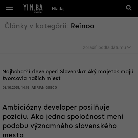
Články v kategórii:
Reinoo
zoradiť:
podľa dátumu
Najbohatší developeri Slovenska: Aký majetok majú
tvorcovia našich miest
01.10.2025, 14:15
ADRIAN GUBČO
Ambiciózny developer posilňuje
pozíciu. Ako jedna spoločnosť mení
podobu významného slovenského
mesta