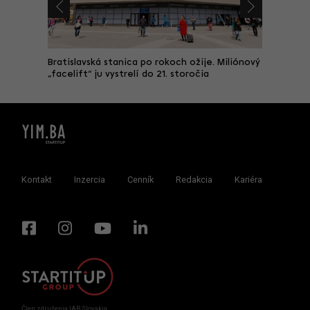
Bratislavská stanica po rokoch ožije. Miliónový
Za 5,5 m
estícia
„facelift“ ju vystrelí do 21. storočia
ukážkovo
(FOTO)
Kontakt
Inzercia
Cenník
Redakcia
Kariéra
Člen združenia IAB Slovakia