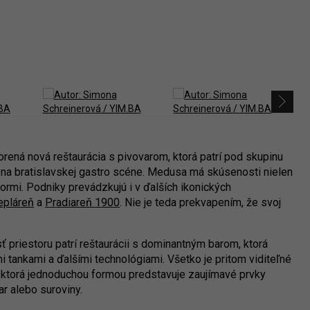
ená nová reštaurácia s pivovarom, ktorá patrí pod skupinu
na bratislavskej gastro scéne. Medusa má skúsenosti nielen
tormi. Podniky prevádzkujú i v ďalších ikonických
epláreň
a
Pradiareň 1900
. Nie je teda prekvapením, že svoj
 priestoru patrí reštaurácii s dominantným barom, ktorá
i tankami a ďalšími technológiami. Všetko je pritom viditeľné
, ktorá jednoduchou formou predstavuje zaujímavé prvky
r alebo suroviny.