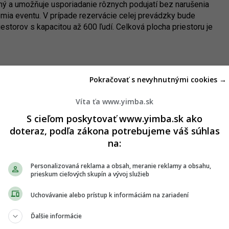
ný a umožňuje usporiadanie rôznych podujatí bez narušenia
ia eventu. V prípade rezervácie celej prevádzky bude
iestorov s kapacitou až 600 ľudí. Celková plocha priestoru je
Pokračovať s nevyhnutnými cookies →
Víta ťa www.yimba.sk
S cieľom poskytovať www.yimba.sk ako
doteraz, podľa zákona potrebujeme váš súhlas
na:
Personalizovaná reklama a obsah, meranie reklamy a obsahu,
prieskum cieľových skupín a vývoj služieb
Uchovávanie alebo prístup k informáciám na zariadení
Ďalšie informácie