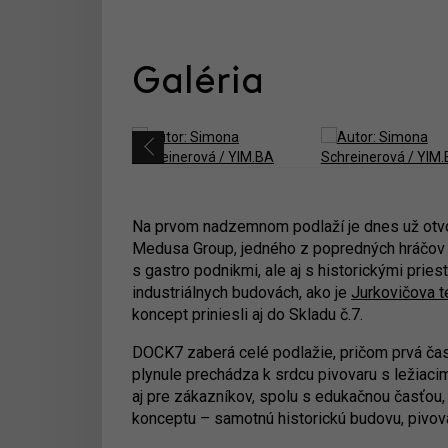
Galéria
Na prvom nadzemnom podlaží je dnes už otvor
Medusa Group, jedného z popredných hráčov 
s gastro podnikmi, ale aj s historickými pries
industriálnych budovách, ako je
Jurkovičova t
koncept priniesli aj do Skladu č.7.
DOCK7 zaberá celé podlažie, pričom prvá časť
plynule prechádza k srdcu pivovaru s ležiacim
aj pre zákazníkov, spolu s edukačnou časťou
konceptu – samotnú historickú budovu, pivova