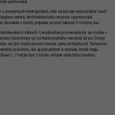
stali zachované.
v moderných metropolách, kde sa bývalé industriálne časti
ujúce centrá. Architektonické riešenie vypracovala
ie dosiahla v tomto prípade úroveň takmer 3 milióny eur.
í bratislavských nábreží. Ľavobrežná promenáda by sa mohla v
anconi (teoreticky už od Karloveského ramena) až po Zimný
icky sa tým zvýši úroveň mesta i jeho príťažlivosť. Súčasťou
ejného priestoru, ale aj prevádzok a služieb, ktoré majú
ý Sklad č. 7 môže byť v tomto ohľade dôležitým bodom.