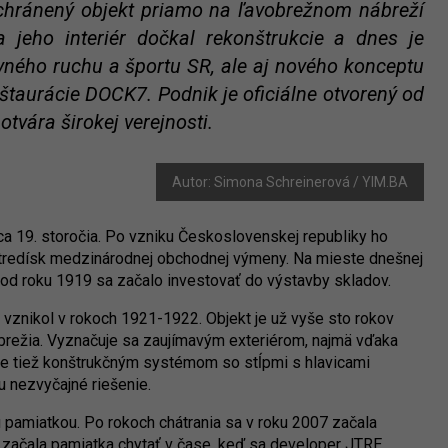
 chránený objekt priamo na ľavobrežnom nábreží
 jeho interiér dočkal rekonštrukcie a dnes je
ného ruchu a športu SR, ale aj nového konceptu
taurácie DOCK7. Podnik je oficiálne otvorený od
tvára širokej verejnosti.
Autor: Simona Schreinerová / YIM.BA
ca 19. storočia. Po vzniku Československej republiky ho
stredísk medzinárodnej obchodnej výmeny. Na mieste dnešnej
ž od roku 1919 sa začalo investovať do výstavby skladov.
ý vznikol v rokoch 1921-1922. Objekt je už vyše sto rokov
brežia. Vyznačuje sa zaujímavým exteriérom, najmä vďaka
je tiež konštrukčným systémom so stĺpmi s hlavicami
bu nezvyčajné riešenie.
u pamiatkou. Po rokoch chátrania sa v roku 2007 začala
h začala pamiatka chytať v čase, keď sa developer JTRE