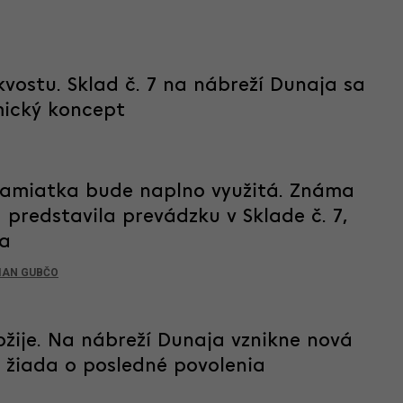
vostu. Sklad č. 7 na nábreží Dunaja sa
mický koncept
pamiatka bude naplno využitá. Známa
 predstavila prevádzku v Sklade č. 7,
ra
IAN GUBČO
žije. Na nábreží Dunaja vznikne nová
a žiada o posledné povolenia