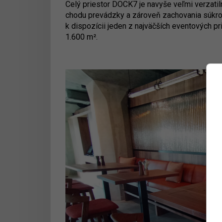
Celý priestor DOCK7 je navyše veľmi verzatil
chodu prevádzky a zároveň zachovania súkrom
k dispozícii jeden z najväčších eventových pr
1.600 m².