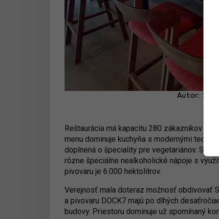
Autor: Sim
Reštaurácia má kapacitu 280 zákazníkov s mo
menu dominuje kuchyňa s modernými technikam
doplnená o špeciality pre vegetariánov. Sam
rôzne špeciálne nealkoholické nápoje s využi
pivovaru je 6.000 hektolitrov.
Verejnosť mala doteraz možnosť obdivovať Skl
a pivovaru DOCK7 majú po dlhých desaťročiach
budovy. Priestoru dominuje už spomínaný kon