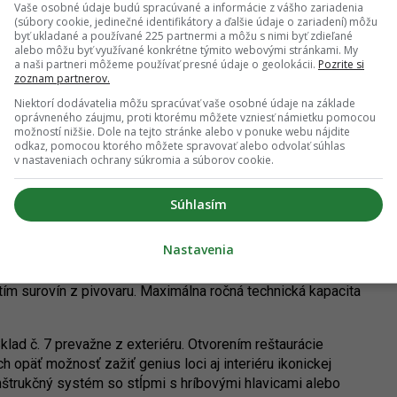
Vaše osobné údaje budú spracúvané a informácie z vášho zariadenia
(súbory cookie, jedinečné identifikátory a ďalšie údaje o zariadení) môžu
byť ukladané a používané 225 partnermi a môžu s nimi byť zdieľané
alebo môžu byť využívané konkrétne týmito webovými stránkami. My
a naši partneri môžeme používať presné údaje o geolokácii.
Pozrite si
zoznam partnerov.
Niektorí dodávatelia môžu spracúvať vaše osobné údaje na základe
oprávneného záujmu, proti ktorému môžete vzniesť námietku pomocou
možností nižšie. Dole na tejto stránke alebo v ponuke webu nájdite
odkaz, pomocou ktorého môžete spravovať alebo odvolať súhlas
v nastaveniach ochrany súkromia a súborov cookie.
ona Schreinerová / YIM.BA
Súhlasím
žnosťou rozšírenia kapacity o 190 miest v exteriéri. Ponuke
Nastavenia
i prípravy mäsa - gril alebo špeciálna pec s udiarňou,
ozrejmosťou je pestrá ponuka pív z pivovaru DOCK7 alebo
tím surovín z pivovaru. Maximálna ročná technická kapacita
ad č. 7 prevažne z exteriéru. Otvorením reštaurácie
 opäť možnosť zažiť genius loci aj interiéru ikonickej
štrukčný systém so stĺpmi s hríbovými hlavicami alebo