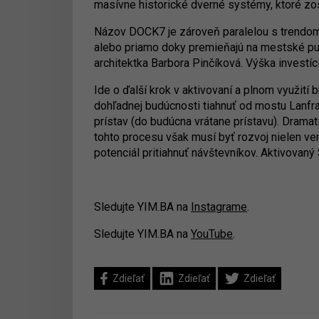
masívne historické dverné systémy, ktoré zo
Názov DOCK7 je zároveň paralelou s trendom 
alebo priamo doky premieňajú na mestské pulz
architektka Barbora Pinčíková. Výška investíc
Ide o ďalší krok v aktivovaní a plnom využit
dohľadnej budúcnosti tiahnuť od mostu Lanfr
prístav (do budúcna vrátane prístavu). Dramat
tohto procesu však musí byť rozvoj nielen ver
potenciál pritiahnuť návštevníkov. Aktivovan
Sledujte YIM.BA na
Instagrame
.
Sledujte YIM.BA na
YouTube
.
Zdieľať
Zdieľať
Zdieľať