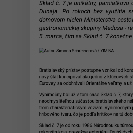
Sklad č. 7 je unikátny, pamiatkovo
Dunaja. Po rokoch bez využitia sa
domovom nielen Ministerstva cestov
gastronomickej skupiny Medusa - reš
5. marca, čím sa Sklad č. 7 konečne o
Bratislavský prístav postupne vznikal od kon
nový štát koncipoval ako jedno z kľúčových 
Eurovey sa odohrávali Orientálne veľtrhy a u
Výnimočný bol už v tom čase Sklad č. 7, ktor
neodmysliteľnou súčasťou bratislavského ná
trom charakteristickým vežiam. Výnimočným 
hríbového tvaru, čo je podľa kritikov na tú do
Sklad č. 7 je od roku 1986 Národnou kultúrno
rekonštrukcia, prevažne exteriéru. Druhý dyc