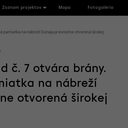
Zoznam projektov
Mapa
Fotogaléria
ná pamiatka na nábreží Dunaja je konečne otvorená širokej
5
 č. 7 otvára brány.
miatka na nábreží
ne otvorená širokej