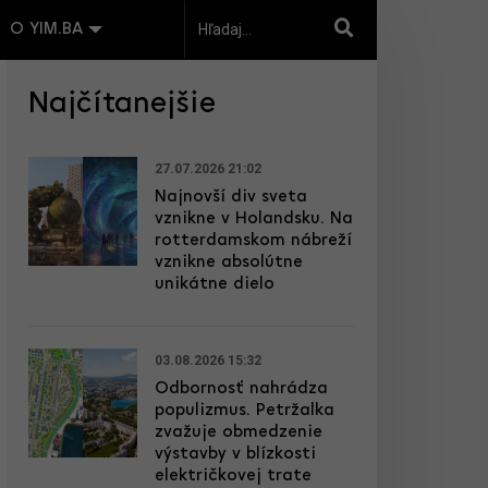
O YIM.BA
Najčítanejšie
27.07.2026 21:02
Najnovší div sveta
vznikne v Holandsku. Na
rotterdamskom nábreží
vznikne absolútne
unikátne dielo
03.08.2026 15:32
Odbornosť nahrádza
populizmus. Petržalka
zvažuje obmedzenie
výstavby v blízkosti
električkovej trate