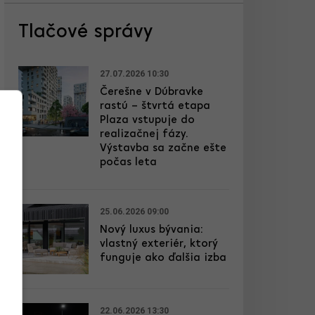
Tlačové správy
27.07.2026 10:30
Čerešne v Dúbravke
rastú – štvrtá etapa
Plaza vstupuje do
realizačnej fázy.
Výstavba sa začne ešte
počas leta
25.06.2026 09:00
Nový luxus bývania:
vlastný exteriér, ktorý
funguje ako ďalšia izba
22.06.2026 13:30