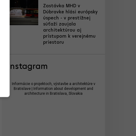
Zastávka MHD v
Dúbravke hlási európsky
úspech - v prestížnej
súťaži zaujala
architektúrou aj
prístupom k verejnému
priestoru
Instagram
Informácie o projektoch, výstavbe a architektúre v
Bratislave | Information about development and
architecture in Bratislava, Slovakia