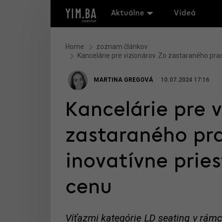
Aktuálne
Videá
Home
zoznam článkov
Kancelárie pre vizionárov. Zo zastaraného praco
MARTINA GREGOVÁ
10.07.2024 17:16
Kancelárie pre v
zastaraného pra
inovatívne pries
cenu
Víťazmi kategórie LD seating v rámci