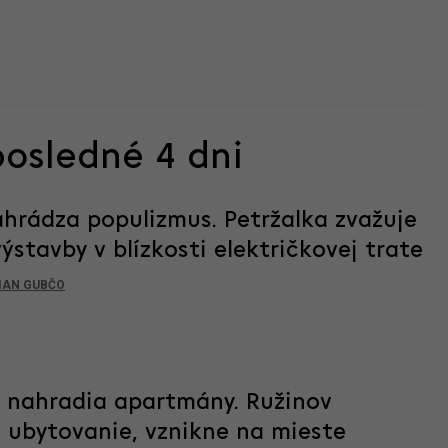
posledné 4 dni
hrádza populizmus. Petržalka zvažuje
stavby v blízkosti električkovej trate
IAN GUBČO
c nahradia apartmány. Ružinov
 ubytovanie, vznikne na mieste