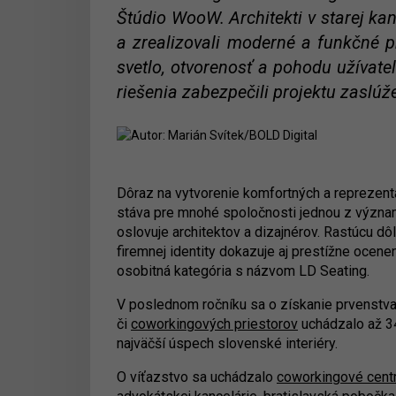
Štúdio WooW. Architekti v starej kan
a zrealizovali moderné a funkčné p
svetlo, otvorenosť a pohodu užívateľ
riešenia zabezpečili projektu zaslúž
Dôraz na vytvorenie komfortných a reprezent
stáva pre mnohé spoločnosti jednou z význam
oslovuje architektov a dizajnérov. Rastúcu dô
firemnej identity dokazuje aj prestížne ocene
osobitná kategória s názvom LD Seating.
V poslednom ročníku sa o získanie prvenstva v
či
coworkingových priestorov
uchádzalo až 34
najväčší úspech slovenské interiéry.
O víťazstvo sa uchádzalo
coworkingové cen