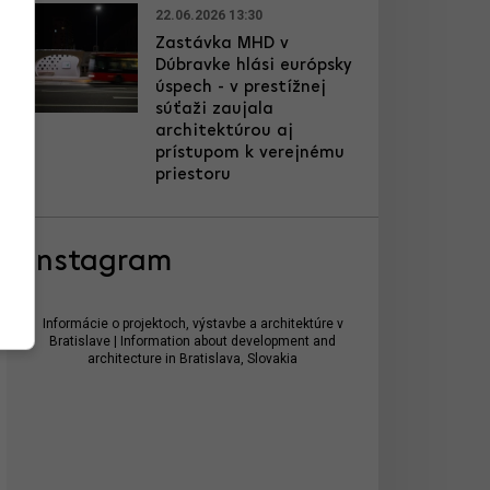
22.06.2026 13:30
Zastávka MHD v
Dúbravke hlási európsky
úspech - v prestížnej
súťaži zaujala
architektúrou aj
prístupom k verejnému
priestoru
Instagram
Informácie o projektoch, výstavbe a architektúre v
Bratislave | Information about development and
architecture in Bratislava, Slovakia