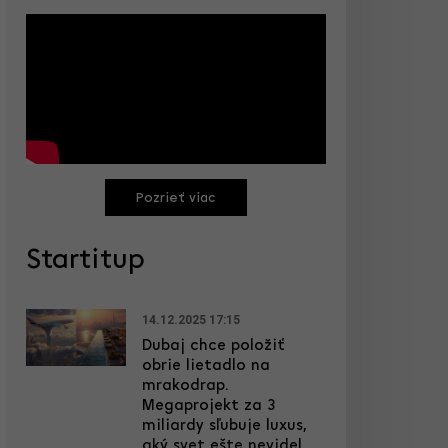
Pozrieť viac
Startitup
14.12.2025 17:15
Dubaj chce položiť
obrie lietadlo na
mrakodrap.
Megaprojekt za 3
miliardy sľubuje luxus,
aký svet ešte nevidel