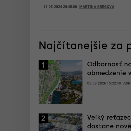
15.05.2024 20:45:00
MARTINA GREGOVÁ
Najčítanejšie za 
Odbornosť na
1
obmedzenie vý
03.08.2026 15:32:40
ADR
Veľký reťaze
2
dostane nové