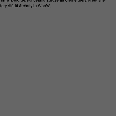
a
firmy Deloitte
, kancelária združenia Čierne diery, kreatívne
tory štúdií Archstyl a WooW.