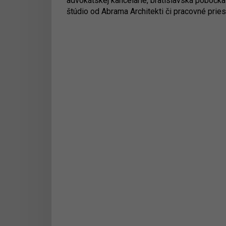
advokátskej kancelárie, bratislavská pobočk
štúdio od Abrama Architekti či pracovné pries