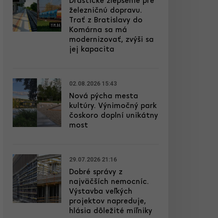
Drastické zlepšenie pre
železničnú dopravu.
Trať z Bratislavy do
Komárna sa má
modernizovať, zvýši sa
jej kapacita
02.08.2026 15:43
Nová pýcha mesta
kultúry. Výnimočný park
čoskoro doplní unikátny
most
29.07.2026 21:16
Dobré správy z
najväčších nemocníc.
Výstavba veľkých
projektov napreduje,
hlásia dôležité míľniky