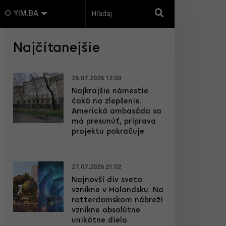
O YIM.BA
Najčítanejšie
26.07.2026 12:00
Najkrajšie námestie
čaká na zlepšenie.
Americká ambasáda sa
má presunúť, príprava
projektu pokračuje
27.07.2026 21:02
Najnovší div sveta
vznikne v Holandsku. Na
rotterdamskom nábreží
vznikne absolútne
unikátne dielo