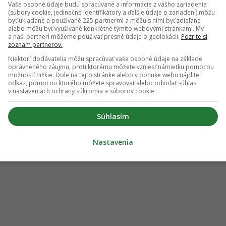
priestor, ktorý je naším dielom. Pri citlivejších jednaniach
Vaše osobné údaje budú spracúvané a informácie z vášho zariadenia
iu dostatočného pocitu súkromia,“
vysvetľujú výhody
(súbory cookie, jedinečné identifikátory a ďalšie údaje o zariadení) môžu
byť ukladané a používané 225 partnermi a môžu s nimi byť zdieľané
.
alebo môžu byť využívané konkrétne týmito webovými stránkami. My
a naši partneri môžeme používať presné údaje o geolokácii.
Pozrite si
ého kúta daného priestoru vyústil do zaujímavej dispozičnej
zoznam partnerov.
 zdravé prostredie na každodennú prácu: dizajnovo, akusticky,
Niektorí dodávatelia môžu spracúvať vaše osobné údaje na základe
šie spomenutým prísunom čerstvého vzduchu,“
uzatvárajú
oprávneného záujmu, proti ktorému môžete vzniesť námietku pomocou
možností nižšie. Dole na tejto stránke alebo v ponuke webu nájdite
odkaz, pomocou ktorého môžete spravovať alebo odvolať súhlas
v nastaveniach ochrany súkromia a súborov cookie.
ooW je tak výnimočný hneď v niekoľkých ohľadoch. Na jeho
, že architekti si ich zariaďovali pre seba. Víťazom
Súhlasím
ravdepodobne stal najmä vďaka inovatívnemu prístupu k
kej budove z 90. rokov minulého storočia.
Nastavenia