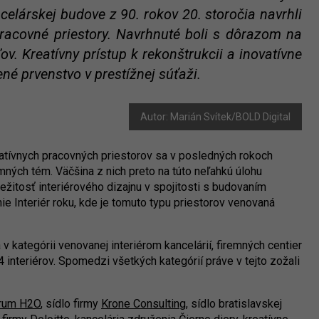
celárskej budove z 90. rokov 20. storočia navrhli
racovné priestory. Navrhnuté boli s dôrazom na
ov. Kreatívny prístup k rekonštrukcii a inovatívne
ené prvenstvo v prestížnej súťaži.
Autor: Marián Svítek/BOLD Digital
atívnych pracovných priestorov sa v posledných rokoch
ných tém. Väčšina z nich preto na túto neľahkú úlohu
ležitosť interiérového dizajnu v spojitosti s budovaním
nie Interiér roku, kde je tomuto typu priestorov venovaná
 kategórii venovanej interiérom kancelárií, firemných centier
 interiérov. Spomedzi všetkých kategórií práve v tejto zožali
trum H2O
, sídlo firmy
Krone Consulting
, sídlo bratislavskej