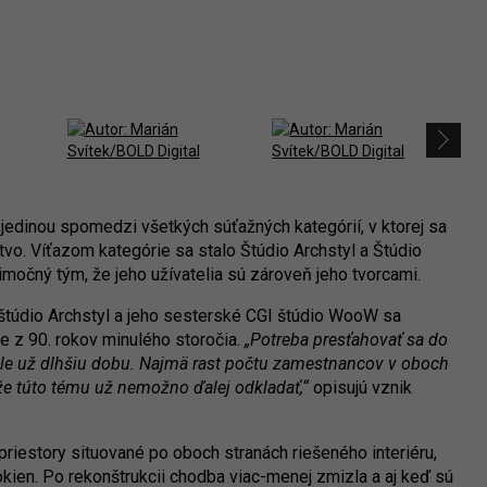
jedinou spomedzi všetkých súťažných kategórií, v ktorej sa
vo. Víťazom kategórie sa stalo Štúdio Archstyl a Štúdio
močný tým, že jeho užívatelia sú zároveň jeho tvorcami.
 štúdio Archstyl a jeho sesterské CGI štúdio WooW sa
ve z 90. rokov minulého storočia.
„Potreba presťahovať sa do
tole už dlhšiu dobu. Najmä rast počtu zamestnancov v oboch
že túto tému už nemožno ďalej odkladať,“
opisujú vznik
priestory situované po oboch stranách riešeného interiéru,
en. Po rekonštrukcii chodba viac-menej zmizla a aj keď sú