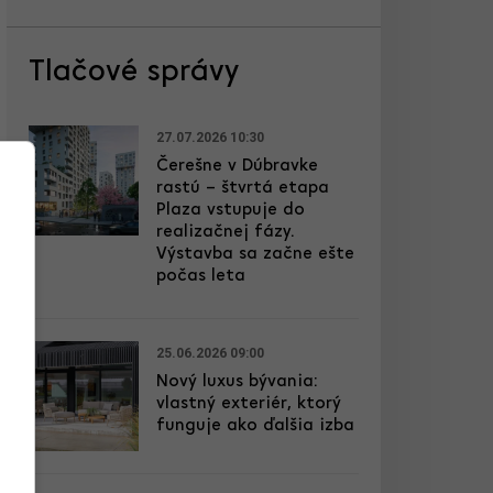
Tlačové správy
27.07.2026 10:30
Čerešne v Dúbravke
rastú – štvrtá etapa
Plaza vstupuje do
realizačnej fázy.
Výstavba sa začne ešte
počas leta
25.06.2026 09:00
Nový luxus bývania:
vlastný exteriér, ktorý
funguje ako ďalšia izba