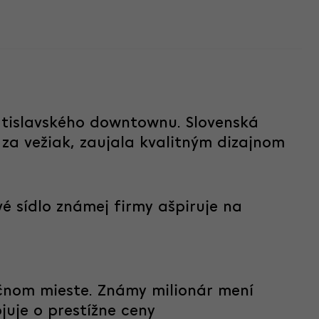
atislavského downtownu. Slovenská
za vežiak, zaujala kvalitným dizajnom
vé sídlo známej firmy ašpiruje na
čnom mieste. Známy milionár mení
juje o prestížne ceny