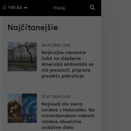
O YIM.BA
Najčítanejšie
26.07.2026 12:00
Najkrajšie námestie
čaká na zlepšenie.
Americká ambasáda sa
má presunúť, príprava
projektu pokračuje
27.07.2026 21:02
Najnovší div sveta
vznikne v Holandsku. Na
rotterdamskom nábreží
vznikne absolútne
unikátne dielo