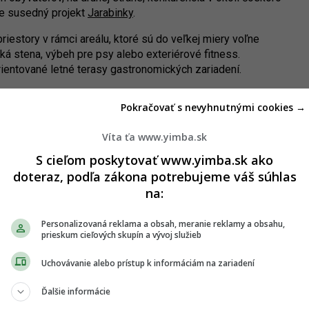
je susedný projekt
Jarabinky
.
iestory v rámci areálu, ktoré sú do veľkej miery voľne
cká stena, výbeh pre psy alebo exteriérové fitness.
rientované letné terasy gastronomických zariadení.
tých prieťahoch
skolaudovaná
až na jar tohto roku. CityPark
Pokračovať s nevyhnutnými cookies →
projekty.
Víta ťa www.yimba.sk
S cieľom poskytovať www.yimba.sk ako
doteraz, podľa zákona potrebujeme váš súhlas
na:
ej zóny bola transformovaná a oživená funkciou bývania
Personalizovaná reklama a obsah, meranie reklamy a obsahu,
prieskum cieľových skupín a vývoj služieb
 z výrazných káuz v rámci bratislavského developmentu. Po
, pričom preverenie aj iných jeho realizácií ukázalo, že
Uchovávanie alebo prístup k informáciám na zariadení
eho chybe bude čoskoro asanované administratívne centrum
ktom
Nové Apollo
.
Ďalšie informácie
dustriálna plocha v bývalej priemyselnej časti Bratislavy,