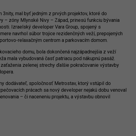
3nity, mal byť jedným z prvých projektov, ktoré do
lavy – zóny Mlynské Nivy – Západ, prinesú funkciu bývania
osti. Izraelský developer Vara Group, spojený s
mere navrhol súbor trojice rezidenčných veží, prepojených
 športovo-relaxačným centrom a parkovacím domom.
arkovacieho domu, bola dokončená najzápadnejšia z veží
 veža mala vybudovaná časť patriacu pod nákupnú pasáž.
aťaženia zelenej strechy ďalšie pokračovanie výstavby
lopera.
ny dodávateľ, spoločnosť Metrostav, ktorý vstúpil do
zpečovacích prácach sa nový developer nejakú dobu venoval
novania – či naceneniu projektu, a výstavbu obnovil