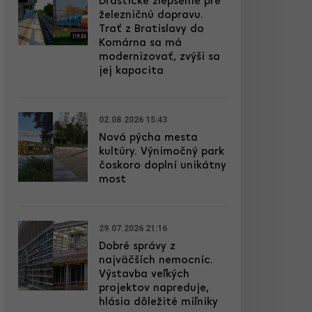
Drastické zlepšenie pre
železničnú dopravu.
Trať z Bratislavy do
Komárna sa má
modernizovať, zvýši sa
jej kapacita
02.08.2026 15:43
Nová pýcha mesta
kultúry. Výnimočný park
čoskoro doplní unikátny
most
29.07.2026 21:16
Dobré správy z
najväčších nemocníc.
Výstavba veľkých
projektov napreduje,
hlásia dôležité míľniky