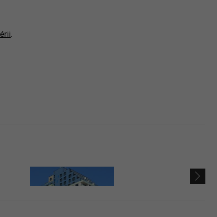
érii
.