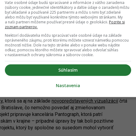
Vaše osobné údaje budú spracúvané a informácie z vášho zariadenia
 na bratislavské pomery ide o prakticky nevýrazné veže
(súbory cookie, jedinečné identifikátory a ďalšie údaje o zariadení) môžu
byť ukladané a používané 225 partnermi a môžu s nimi byť zdieľané
stále o veľký projekt. Existuje veľká šanca, že do lokality,
alebo môžu byť využívané konkrétne týmito webovými stránkami. My
ch dní, prinesie funkciu, ktorá tento nepomer čiastočne
a naši partneri môžeme používať presné údaje o geolokácii.
Pozrite si
zoznam partnerov.
Niektorí dodávatelia môžu spracúvať vaše osobné údaje na základe
 na prvý pohľad je pre Bratislavu skôr netypická – skutočne
oprávneného záujmu, proti ktorému môžete vzniesť námietku pomocou
. Napriek tomu však jej úroveň nie je ani zlá a metropolu
možností nižšie. Dole na tejto stránke alebo v ponuke webu nájdite
odkaz, pomocou ktorého môžete spravovať alebo odvolať súhlas
ych väzieb v zóne, vytvorenie nových pobytových
v nastaveniach ochrany súkromia a súborov cookie.
lia.
mimoriadne náročnú úlohu zvládnuť. Pred stavebnou firmou,
Súhlasím
lopment, tak stoja ďalšie výzvy. Tou najzaujímavejšou môže
atador, kde spoločnosť pripravuje výstavbu
polyfunkčného
Nastavenia
ky
, ktorá sa aj na základe
novopredstavených vizualizácií
črtá
 v Bratislave, čo nemožno povedať aj zmieňovanom
kt pripravuje kancelária Pantograph, ktorá patrí
skám v krajine – prípadné úpravy by tak boli pozitívne
projektu, ktorý by spoločne so susedom mohol vytvoriť