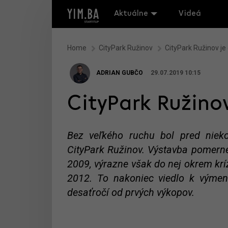
Aktuálne
Videá
Home
CityPark Ružinov
CityPark Ružinov j
ADRIAN GUBČO
29.07.2019 10:15
CityPark Ružino
Bez veľkého ruchu bol pred nieko
CityPark Ružinov. Výstavba pomern
2009, výrazne však do nej okrem krí
2012. To nakoniec viedlo k výmene
desaťročí od prvých výkopov.