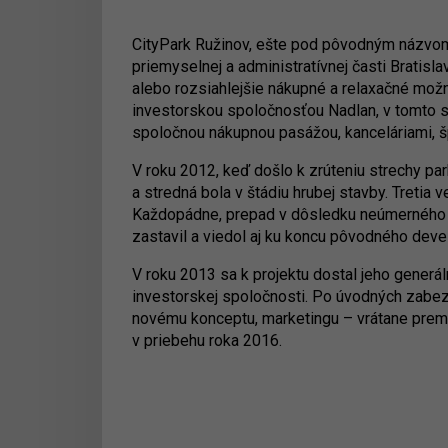
CityPark Ružinov, ešte pod pôvodným názvom 
priemyselnej a administratívnej časti Bratis
alebo rozsiahlejšie nákupné a relaxačné možn
investorskou spoločnosťou Nadlan, v tomto s
spoločnou nákupnou pasážou, kanceláriami,
V roku 2012, keď došlo k zrúteniu strechy p
a stredná bola v štádiu hrubej stavby. Tretia
Každopádne, prepad v dôsledku neúmerného z
zastavil a viedol aj ku koncu pôvodného deve
V roku 2013 sa k projektu dostal jeho generál
investorskej spoločnosti. Po úvodných zabe
novému konceptu, marketingu – vrátane preme
v priebehu roka 2016.