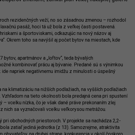
veloperov zmenami, zanikol plán veľkej nákupnej galérie
troch rezidenčných veží, no so zásadnou zmenou – rozhodol
axačnú pasáž, hoci tá už bola z veľkej časti postavená.
hriskami a športoviskami, odkazujúc na nový názov aj
a“. Okrem toho sa navýšil aj počet bytov na miestach, kde
 bytov, apartmánov a „loftov“, teda bývalých
 možné kombinovať prácu aj bývanie. Predané sú s výnimkou
k ide napriek negatívnemu imidžu z minulosti o úspešný
a na klimatizáciu na nižších podlažiach, na vyšších podlažiach
. Vzhľadom na tieto okolnosti bola predajná cena pri spustení
vý – vcelku nízka, čo je však dané práve prekonaním zlej
 z nich sa vyznačovali vcelku veľkorysou metrážou.
ný pri obchodných priestoroch. V projekte sa nachádza 2,2-
bola zatiaľ jediná jednotka (z 13). Samozrejme, atraktivita
obyvateľov, na druhej strane, konkurencia v okolí čoskoro