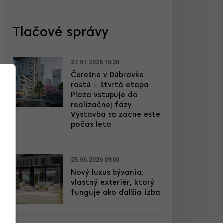
Tlačové správy
27.07.2026 10:30
Čerešne v Dúbravke
rastú – štvrtá etapa
Plaza vstupuje do
realizačnej fázy.
Výstavba sa začne ešte
počas leta
25.06.2026 09:00
Nový luxus bývania:
vlastný exteriér, ktorý
funguje ako ďalšia izba