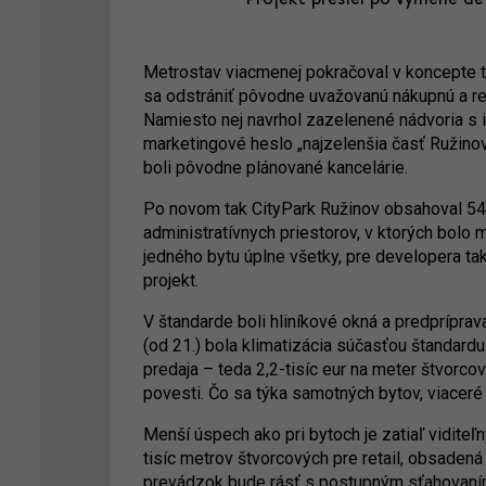
Projekt prešiel po výmene de
Metrostav viacmenej pokračoval v koncepte 
sa odstrániť pôvodne uvažovanú nákupnú a rel
Namiesto nej navrhol zazelenené nádvoria s i
marketingové heslo „najzelenšia časť Ružinov
boli pôvodne plánované kancelárie.
Po novom tak CityPark Ružinov obsahoval 547
administratívnych priestorov, v ktorých bolo
jedného bytu úplne všetky, pre developera ta
projekt.
V štandarde boli hliníkové okná a predpríprav
(od 21.) bola klimatizácia súčasťou štandardu
predaja – teda 2,2-tisíc eur na meter štvorco
povesti. Čo sa týka samotných bytov, viaceré
Menší úspech ako pri bytoch je zatiaľ viditeľ
tisíc metrov štvorcových pre retail, obsadená 
prevádzok bude rásť s postupným sťahovaním 