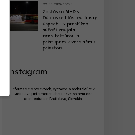
22.06.2026 13:30
Zastávka MHD v
Dúbravke hlási európsky
úspech - v prestížnej
súťaži zaujala
architektúrou aj
prístupom k verejnému
priestoru
Instagram
Informácie o projektoch, výstavbe a architektúre v
Bratislave | Information about development and
architecture in Bratislava, Slovakia