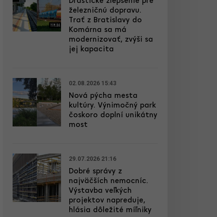
Drastické zlepšenie pre
železničnú dopravu.
Trať z Bratislavy do
Komárna sa má
modernizovať, zvýši sa
jej kapacita
02.08.2026 15:43
Nová pýcha mesta
kultúry. Výnimočný park
čoskoro doplní unikátny
most
29.07.2026 21:16
Dobré správy z
najväčších nemocníc.
Výstavba veľkých
projektov napreduje,
hlásia dôležité míľniky