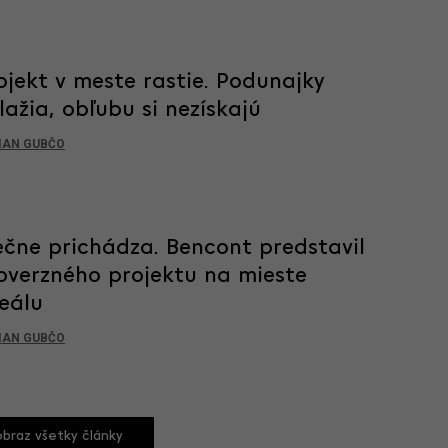
ojekt v meste rastie. Podunajky
ažia, obľubu si nezískajú
IAN GUBČO
čne prichádza. Bencont predstavil
verzného projektu na mieste
eálu
IAN GUBČO
braz všetky články