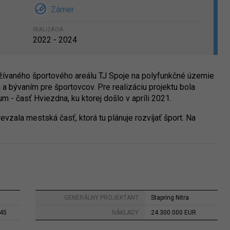
Zámer
REALIZÁCIA
2022 - 2024
žívaného športového areálu TJ Spoje na polyfunkčné územie
a bývaním pre športovcov. Pre realizáciu projektu bola
- časť Hviezdna, ku ktorej došlo v apríli 2021.
evzala mestská časť, ktorá tu plánuje rozvíjať šport. Na
GENERÁLNY PROJEKTANT
Stapring Nitra
45
NÁKLADY
24.300.000 EUR
9