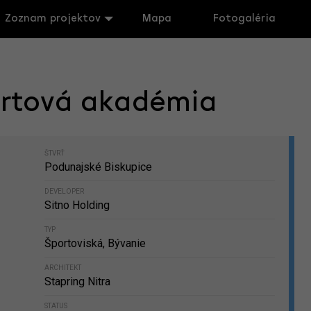
Zoznam projektov
Mapa
Fotogaléria
ortová akadémia
ŠTVRŤ
Podunajské Biskupice
DEVELOPER
Sitno Holding
TYP
Športoviská, Bývanie
ARCHITEKT
Stapring Nitra
STATUS