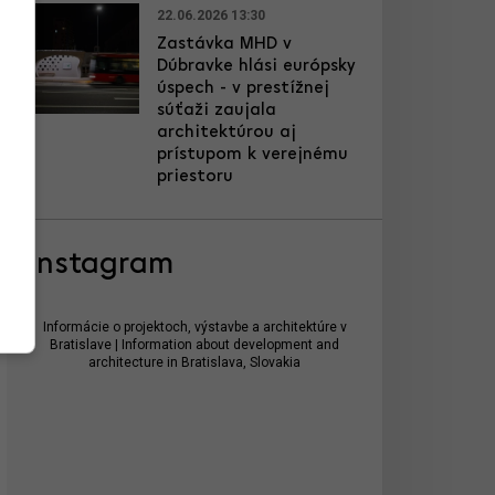
22.06.2026 13:30
Zastávka MHD v
Dúbravke hlási európsky
úspech - v prestížnej
súťaži zaujala
architektúrou aj
prístupom k verejnému
priestoru
Instagram
Informácie o projektoch, výstavbe a architektúre v
Bratislave | Information about development and
architecture in Bratislava, Slovakia