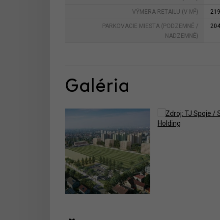
2
VÝMERA RETAILU (V M
)
21
PARKOVACIE MIESTA (PODZEMNÉ /
20
NADZEMNÉ)
Galéria