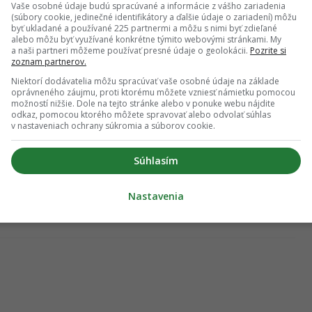
Vaše osobné údaje budú spracúvané a informácie z vášho zariadenia
(súbory cookie, jedinečné identifikátory a ďalšie údaje o zariadení) môžu
byť ukladané a používané 225 partnermi a môžu s nimi byť zdieľané
alebo môžu byť využívané konkrétne týmito webovými stránkami. My
a naši partneri môžeme používať presné údaje o geolokácii.
Pozrite si
zoznam partnerov.
Niektorí dodávatelia môžu spracúvať vaše osobné údaje na základe
oprávneného záujmu, proti ktorému môžete vzniesť námietku pomocou
možností nižšie. Dole na tejto stránke alebo v ponuke webu nájdite
odkaz, pomocou ktorého môžete spravovať alebo odvolať súhlas
v nastaveniach ochrany súkromia a súborov cookie.
Súhlasím
Nastavenia
Leaflet
| ©
OpenStreetMap
contributors