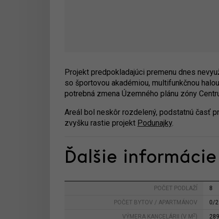
Projekt predpokladajúci premenu dnes nevyu
so športovou akadémiou, multifunkčnou halou 
potrebná zmena Územného plánu zóny Centrum 
Areál bol neskôr rozdelený, podstatnú časť pr
zvyšku rastie projekt
Podunajky
.
Ďalšie informácie
POČET PODLAŽÍ
8
POČET BYTOV / APARTMÁNOV
0/2
2
VÝMERA KANCELÁRII (V M
)
28