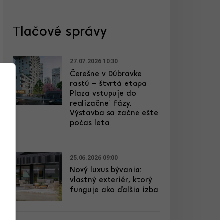
Tlačové správy
27.07.2026 10:30
Čerešne v Dúbravke
rastú – štvrtá etapa
Plaza vstupuje do
realizačnej fázy.
Výstavba sa začne ešte
počas leta
25.06.2026 09:00
Nový luxus bývania:
vlastný exteriér, ktorý
funguje ako ďalšia izba