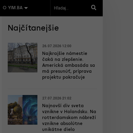
O YIM.BA
Najčítanejšie
26.07.2026 12:00
Najkrajšie námestie
čaká na zlepšenie.
Americká ambasáda sa
má presunúť, príprava
projektu pokračuje
27.07.2026 21:02
Najnovší div sveta
vznikne v Holandsku. Na
rotterdamskom nábreží
vznikne absolútne
unikátne dielo