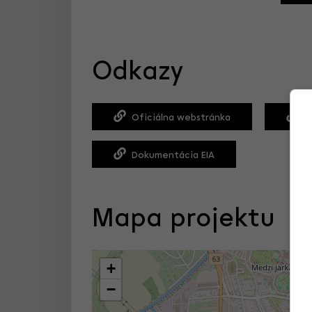
Odkazy
Oficiálna webstránka
D
Dokumentácia EIA
Mapa projektu
+
−