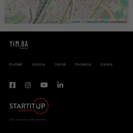
Leaflet
| ©
OpenStreetMap
contributors
Kontakt
Inzercia
Cenník
Redakcia
Kariéra
Člen združenia IAB Slovakia