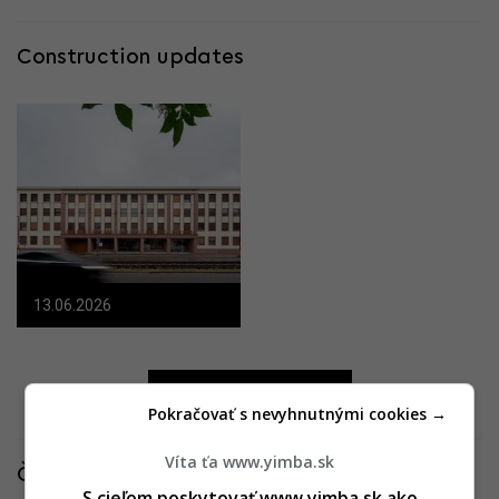
Construction updates
13.06.2026
Všetky fotografie
Pokračovať s nevyhnutnými cookies →
Víta ťa www.yimba.sk
Články k projektu
S cieľom poskytovať www.yimba.sk ako