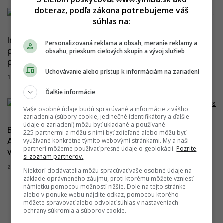
doteraz, podľa zákona potrebujeme váš
súhlas na:
Industriálny duch, nová dominanta a
Personalizovaná reklama a obsah, meranie reklamy a
obsahu, prieskum cieľových skupín a vývoj služieb
prepracovaný urbanizmus. Odhalená je nová
podoba Zváračáku, sľubuje kvalitnú mestskú štvrť
Uchovávanie alebo prístup k informáciám na zariadení
19.06.2026 10:41:57
ADRIAN GUBČO
Ďalšie informácie
Vaše osobné údaje budú spracúvané a informácie z vášho
zariadenia (súbory cookie, jedinečné identifikátory a ďalšie
údaje o zariadení) môžu byť ukladané a používané
Bratislavský brownfield s nádychom Londýna?
225 partnermi a môžu s nimi byť zdieľané alebo môžu byť
využívané konkrétne týmito webovými stránkami. My a naši
Architektonická súťaž na Zváračák pozná
partneri môžeme používať presné údaje o geolokácii.
Pozrite
víťazov, návrh predstavia neskôr
si zoznam partnerov.
29.04.2026 11:58:02
ADRIAN GUBČO
Niektorí dodávatelia môžu spracúvať vaše osobné údaje na
základe oprávneného záujmu, proti ktorému môžete vzniesť
námietku pomocou možností nižšie. Dole na tejto stránke
alebo v ponuke webu nájdite odkaz, pomocou ktorého
môžete spravovať alebo odvolať súhlas v nastaveniach
Zobraz všetky články
ochrany súkromia a súborov cookie.