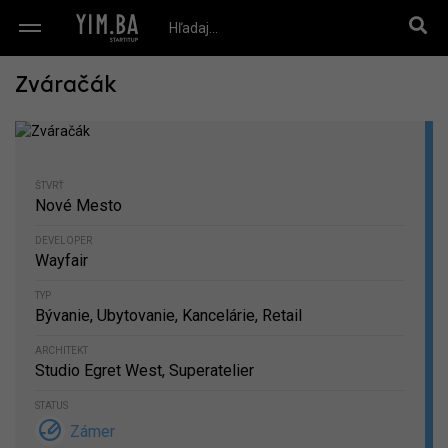
Zváračák
ŠTVRŤ
Nové Mesto
DEVELOPER
Wayfair
TYP
Bývanie, Ubytovanie, Kancelárie, Retail
ARCHITEKT
Studio Egret West, Superatelier
STATUS
Zámer