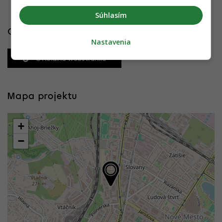
Súhlasím
Odkazy
Nastavenia
Oficiálna webstránka
Mapa projektu
+
−