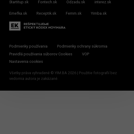
Startitup.sk
Fontech.sk
Odzadu.sk
interez.sk
Emefka.sk
Receptik.sk
Femm.sk
Yimba.sk
Podmienky používania
Podmienky ochrany súkromia
Pravidlá používania súborov Cookies
VOP
Nastavenia cookies
Všetky práva vyhradené © YIM.BA 2026 | Použitie fotografií bez
vedomia autora je zakázané.