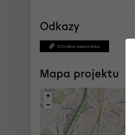
Odkazy
Oficiálna webstránka
Mapa projektu
+
−