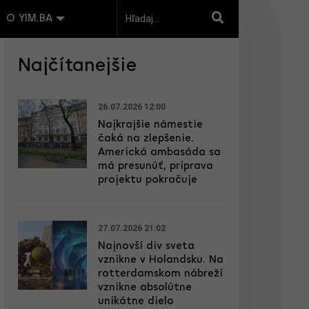
O YIM.BA
Najčítanejšie
26.07.2026 12:00
Najkrajšie námestie
čaká na zlepšenie.
Americká ambasáda sa
má presunúť, príprava
projektu pokračuje
27.07.2026 21:02
Najnovší div sveta
vznikne v Holandsku. Na
rotterdamskom nábreží
vznikne absolútne
unikátne dielo