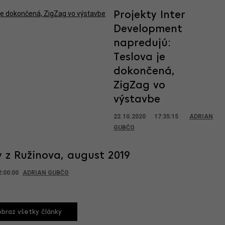
Projekty Inter
Development
napredujú:
Teslova je
dokončená,
ZigZag vo
výstavbe
22.10.2020 17:35:15
ADRIAN
GUBČO
 z Ružinova, august 2019
2:00:00
ADRIAN GUBČO
braz všetky články