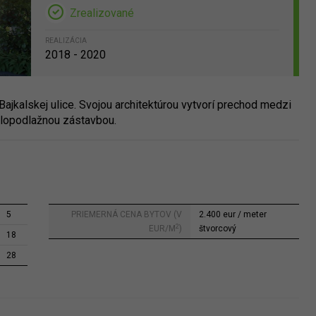
Zrealizované
REALIZÁCIA
2018 - 2020
 Bajkalskej ulice. Svojou architektúrou vytvorí prechod medzi
alopodlažnou zástavbou.
5
PRIEMERNÁ CENA BYTOV (V
2.400 eur / meter
2
EUR/M
)
štvorcový
18
28