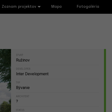
Zoznam projektov
Mapa
Fotogaléria
ŠTVRŤ
Ružinov
DEVELOPER
Inter Development
TYP
Bývanie
ARCHITEKT
?
STATUS