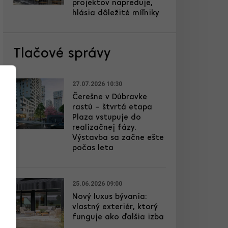
projektov napreduje,
hlásia dôležité míľniky
Tlačové správy
27.07.2026 10:30
Čerešne v Dúbravke
rastú – štvrtá etapa
Plaza vstupuje do
realizačnej fázy.
Výstavba sa začne ešte
počas leta
25.06.2026 09:00
Nový luxus bývania:
vlastný exteriér, ktorý
funguje ako ďalšia izba