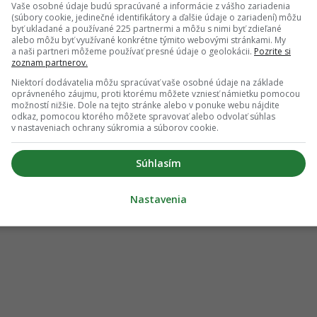
Vaše osobné údaje budú spracúvané a informácie z vášho zariadenia
(súbory cookie, jedinečné identifikátory a ďalšie údaje o zariadení) môžu
byť ukladané a používané 225 partnermi a môžu s nimi byť zdieľané
alebo môžu byť využívané konkrétne týmito webovými stránkami. My
a naši partneri môžeme používať presné údaje o geolokácii.
Pozrite si
zoznam partnerov.
Niektorí dodávatelia môžu spracúvať vaše osobné údaje na základe
oprávneného záujmu, proti ktorému môžete vzniesť námietku pomocou
možností nižšie. Dole na tejto stránke alebo v ponuke webu nájdite
odkaz, pomocou ktorého môžete spravovať alebo odvolať súhlas
v nastaveniach ochrany súkromia a súborov cookie.
Súhlasím
Leaflet
| ©
OpenStreetMap
contributors
Nastavenia