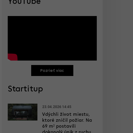
YouTube
Pozrieť viac
Startitup
23.04.2026 14:45
Vdýchli život miestu,
ktoré zničil požiar. Na
69 m² postavili
dokonalý únik z ruchu