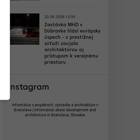
22.06.2026 13:30
Zastávka MHD v
Dúbravke hlási európsky
úspech - v prestížnej
súťaži zaujala
architektúrou aj
prístupom k verejnému
priestoru
Instagram
Informácie o projektoch, výstavbe a architektúre v
Bratislave | Information about development and
architecture in Bratislava, Slovakia