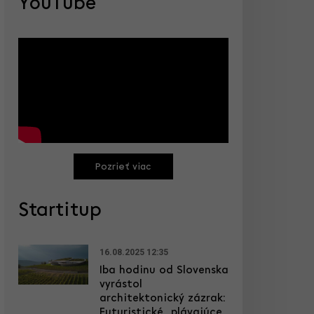
YouTube
Pozrieť viac
Startitup
16.08.2025 12:35
Iba hodinu od Slovenska
vyrástol
architektonický zázrak:
Futuristické „plávajúce