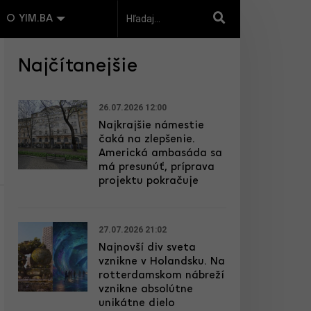
O YIM.BA
Najčítanejšie
26.07.2026 12:00
Najkrajšie námestie
čaká na zlepšenie.
Americká ambasáda sa
má presunúť, príprava
projektu pokračuje
27.07.2026 21:02
Najnovší div sveta
vznikne v Holandsku. Na
rotterdamskom nábreží
vznikne absolútne
unikátne dielo