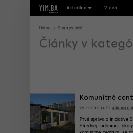
Aktuálne
Videá
Home
Stará jedáleň
Články v kategó
Komunitné cent
29.11.2019, 14:50
ADRIAN GU
Prvá správa o iniciatíve S
Strednej odbornej ško
komunitné centrum, sa ob