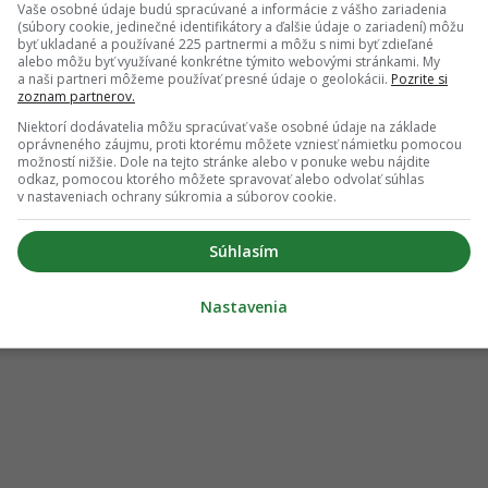
Vaše osobné údaje budú spracúvané a informácie z vášho zariadenia
(súbory cookie, jedinečné identifikátory a ďalšie údaje o zariadení) môžu
byť ukladané a používané 225 partnermi a môžu s nimi byť zdieľané
alebo môžu byť využívané konkrétne týmito webovými stránkami. My
a naši partneri môžeme používať presné údaje o geolokácii.
Pozrite si
zoznam partnerov.
Niektorí dodávatelia môžu spracúvať vaše osobné údaje na základe
oprávneného záujmu, proti ktorému môžete vzniesť námietku pomocou
možností nižšie. Dole na tejto stránke alebo v ponuke webu nájdite
odkaz, pomocou ktorého môžete spravovať alebo odvolať súhlas
v nastaveniach ochrany súkromia a súborov cookie.
Súhlasím
Nastavenia