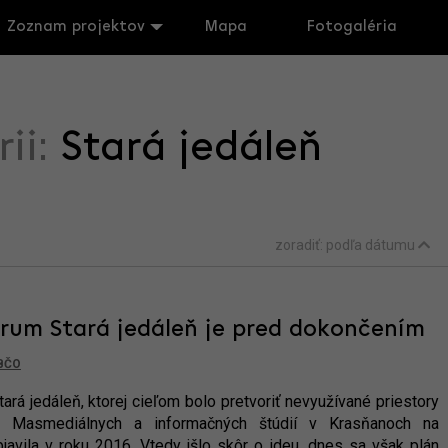
Zoznam projektov
Mapa
Fotogaléria
rii:
Stará jedáleň
zoradiť:
podľa dátumu
rum Stará jedáleň je pred dokončením
BČO
tará jedáleň, ktorej cieľom bolo pretvoriť nevyužívané priestory
ly Masmediálnych a informačných štúdií v Krasňanoch na
javila v roku 2016. Vtedy išlo skôr o ideu, dnes sa však plán