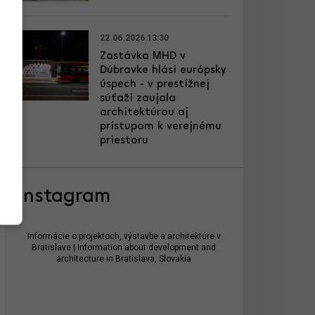
22.06.2026 13:30
Zastávka MHD v
Dúbravke hlási európsky
úspech - v prestížnej
súťaži zaujala
architektúrou aj
prístupom k verejnému
priestoru
Instagram
Informácie o projektoch, výstavbe a architektúre v
Bratislave | Information about development and
architecture in Bratislava, Slovakia