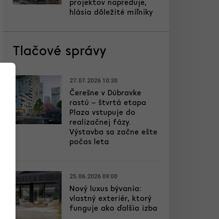
projektov napreduje,
hlásia dôležité míľniky
Tlačové správy
27.07.2026 10:30
Čerešne v Dúbravke
rastú – štvrtá etapa
Plaza vstupuje do
realizačnej fázy.
Výstavba sa začne ešte
počas leta
25.06.2026 09:00
Nový luxus bývania:
vlastný exteriér, ktorý
funguje ako ďalšia izba