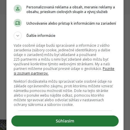
dôležité míľniky
Personalizovaná reklama a obsah, meranie reklamy a
obsahu, prieskum cieľových skupín a vývoj služieb
Uchovávanie alebo prístup k informáciám na zariadení
Startitup
Ďalšie informácie
Vaše osobné údaje budú spracúvané a informácie z vášho
zariadenia (súbory cookie, jedinečné identifikátory a ďalšie
údaje o zariadení) môžu byť ukladané a používané
225 partnermi a môžu s nimi byť zdieľané alebo môžu byť
využívané konkrétne týmito webovými stránkami. My a naši
partneri môžeme používať presné údaje o geolokácii.
Pozrite
si zoznam partnerov.
Niektorí dodávatelia môžu spracúvať vaše osobné údaje na
základe oprávneného záujmu, proti ktorému môžete vzniesť
námietku pomocou možností nižšie. Dole na tejto stránke
alebo v ponuke webu nájdite odkaz, pomocou ktorého
Z odpadu vytvorili architektonický skvost.
450-tisí
môžete spravovať alebo odvolať súhlas v nastaveniach
ľubuje
Kúsok od Slovenska stojí unikátna vyhliadka,
ikona o
ochrany súkromia a súborov cookie.
akú Európa ešte nevidela
si prisp
Súhlasím
J&T Real Estate odhalilo svoju