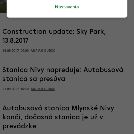
víziu nového centra Bratislavy
Nastavenia
04.08.2017, 12:00
ADRIAN GUBČO
Construction update: Sky Park,
13.8.2017
16.08.2017, 09:00
ADRIAN GUBČO
Stanica Nivy napreduje: Autobusová
stanica sa presúva
21.09.2017, 15:30
ADRIAN GUBČO
Autobusová stanica Mlynské Nivy
končí, dočasná stanica je už v
prevádzke