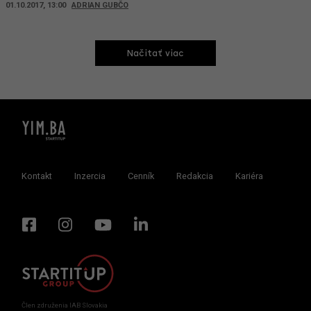
01.10.2017, 13:00
ADRIAN GUBČO
Načitať viac
Kontakt
Inzercia
Cenník
Redakcia
Kariéra
Člen združenia IAB Slovakia