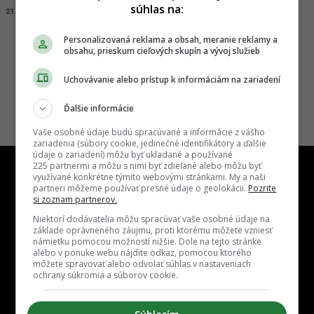
súhlas na:
21.11.2025, 16:38
ADRIAN GUBČO
Personalizovaná reklama a obsah, meranie reklamy a
obsahu, prieskum cieľových skupín a vývoj služieb
Uchovávanie alebo prístup k informáciám na zariadení
Ďalšie informácie
Vaše osobné údaje budú spracúvané a informácie z vášho
zariadenia (súbory cookie, jedinečné identifikátory a ďalšie
údaje o zariadení) môžu byť ukladané a používané
225 partnermi a môžu s nimi byť zdieľané alebo môžu byť
využívané konkrétne týmito webovými stránkami. My a naši
partneri môžeme používať presné údaje o geolokácii.
Pozrite
si zoznam partnerov.
Niektorí dodávatelia môžu spracúvať vaše osobné údaje na
Kontakt
Inzercia
Cenník
Redakcia
Kariéra
základe oprávneného záujmu, proti ktorému môžete vzniesť
námietku pomocou možností nižšie. Dole na tejto stránke
alebo v ponuke webu nájdite odkaz, pomocou ktorého
môžete spravovať alebo odvolať súhlas v nastaveniach
ochrany súkromia a súborov cookie.