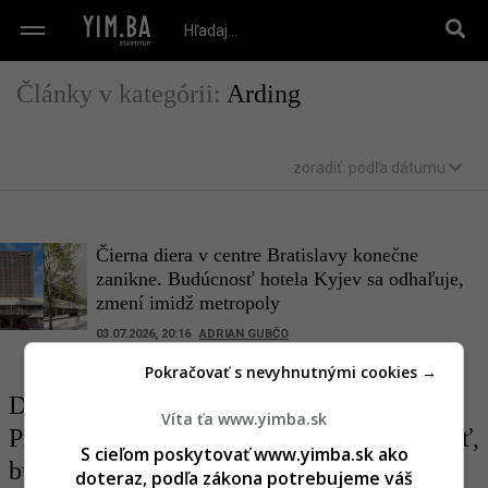
Články v kategórii:
Arding
zoradiť:
podľa dátumu
Čierna diera v centre Bratislavy konečne
zanikne. Budúcnosť hotela Kyjev sa odhaľuje,
zmení imidž metropoly
03.07.2026, 20:16
ADRIAN GUBČO
Pokračovať s nevyhnutnými cookies →
Definitívny koniec deravej ulice. Pri
Víta ťa www.yimba.sk
Prezidentskom paláci vzniká prestížna štvrť,
S cieľom poskytovať www.yimba.sk ako
budú tu luxusné byty a galéria
doteraz, podľa zákona potrebujeme váš