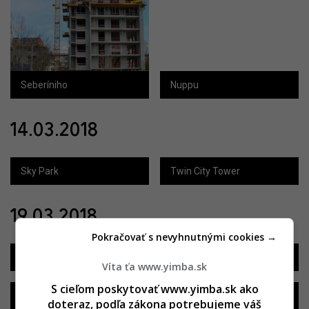
Seberíniho
Nuppu
14.03.2018
Sky Park
Twin City Tower
19.03.2018
Pokračovať s nevyhnutnými cookies →
Twin City Tower
Augustus
Víta ťa www.yimba.sk
S cieľom poskytovať www.yimba.sk ako
Blumental
Proxenta Residence
doteraz, podľa zákona potrebujeme váš