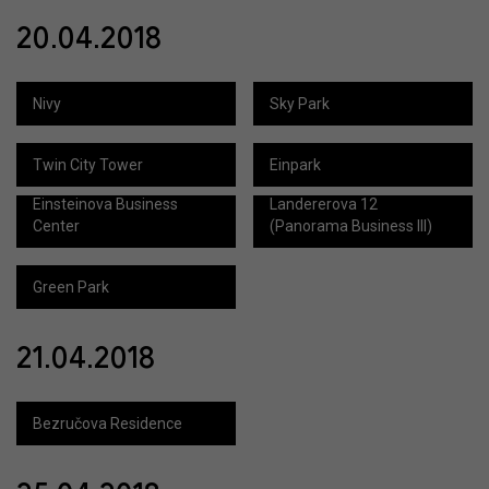
20.04.2018
Nivy
Sky Park
Twin City Tower
Einpark
Einsteinova Business
Landererova 12
Center
(Panorama Business III)
Green Park
21.04.2018
Bezručova Residence