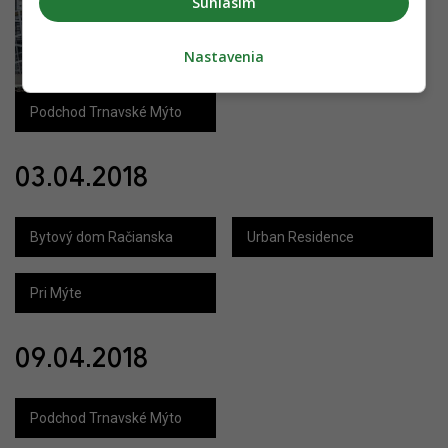
Súhlasím
Nastavenia
Podchod Trnavské Mýto
03.04.2018
Bytový dom Račianska
Urban Residence
Pri Mýte
09.04.2018
Podchod Trnavské Mýto