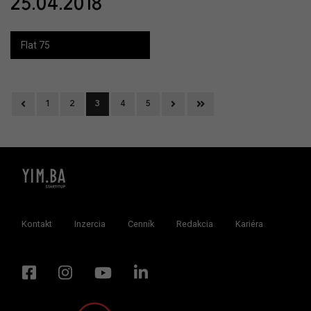
25.04.2018
Flat 75
Previous
Next
Last
1
2
3
4
5
Kontakt
Inzercia
Cenník
Redakcia
Kariéra