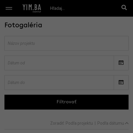
Fotogaléria
Filtrovať
Zoradiť:
Podľa projektu
|
Podľa dátumu