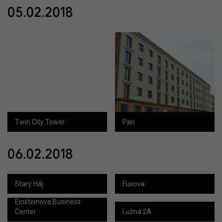
05.02.2018
Twin City Tower
Pari
06.02.2018
Starý Háj
Fuxova
Einsteinova Business
Center
Lužná 2A