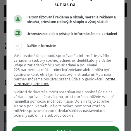
súhlas na:
Polyfunkčný dom
Première
Sasinkova
Personalizovaná reklama a obsah, meranie reklamy a
obsahu, prieskum cieľových skupín a vývoj služieb
Žilinská
Uchovávanie alebo prístup k informáciám na zariadení
27.03.2018
Ďalšie informácie
Vaše osobné údaje budú spracúvané a informácie z vášho
Polyfunkčný dom
zariadenia (súbory cookie, jedinečné identifikátory a ďalšie
Konventná
Zochova 4
údaje o zariadení) môžu byť ukladané a používané
225 partnermi a môžu s nimi byť zdieľané alebo môžu byť
využívané konkrétne týmito webovými stránkami. My a naši
partneri môžeme používať presné údaje o geolokácii.
Pozrite
01.04.2018
si zoznam partnerov.
Niektorí dodávatelia môžu spracúvať vaše osobné údaje na
základe oprávneného záujmu, proti ktorému môžete vzniesť
Národný futbalový štadión
Zimák Rezidencie
námietku pomocou možností nižšie. Dole na tejto stránke
alebo v ponuke webu nájdite odkaz, pomocou ktorého
môžete spravovať alebo odvolať súhlas v nastaveniach
ochrany súkromia a súborov cookie.