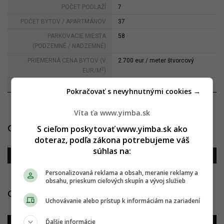
POČET PODLAŽÍ
7
POČET BYTOV / APARTMÁNOV
37
PARKOVACIE MIESTA
58
(PODZEMNÉ / NADZEMNÉ)
PRIEMERNÁ CENA BYTOV (V
2.700 eur / meter štvorcový
2
EUR/M
)
GENERÁLNY PROJEKTANT
AZ Ateliér
Pokračovať s nevyhnutnými cookies →
Víta ťa www.yimba.sk
S cieľom poskytovať www.yimba.sk ako
Galéria
doteraz, podľa zákona potrebujeme váš
súhlas na:
Personalizovaná reklama a obsah, meranie reklamy a
obsahu, prieskum cieľových skupín a vývoj služieb
Construction updates
Uchovávanie alebo prístup k informáciám na zariadení
Ďalšie informácie