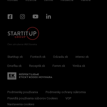
Člen združenia IAB Slovakia
Startitup.sk
Fontech.sk
Odzadu.sk
interez.sk
Emefka.sk
Receptik.sk
Femm.sk
Yimba.sk
Podmienky používania
Podmienky ochrany súkromia
Pravidlá používania súborov Cookies
VOP
Nastavenia cookies