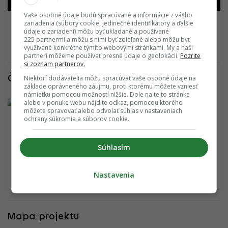
19.03.2018
06.11.2017
Vaše osobné údaje budú spracúvané a informácie z vášho
zariadenia (súbory cookie, jedinečné identifikátory a ďalšie
údaje o zariadení) môžu byť ukladané a používané
225 partnermi a môžu s nimi byť zdieľané alebo môžu byť
Všetky fotografie
využívané konkrétne týmito webovými stránkami. My a naši
partneri môžeme používať presné údaje o geolokácii.
Pozrite
si zoznam partnerov.
Niektorí dodávatelia môžu spracúvať vaše osobné údaje na
Články k projektu
základe oprávneného záujmu, proti ktorému môžete vzniesť
námietku pomocou možností nižšie. Dole na tejto stránke
alebo v ponuke webu nájdite odkaz, pomocou ktorého
Construction
môžete spravovať alebo odvolať súhlas v nastaveniach
update:
ochrany súkromia a súborov cookie.
Augustus,
6.11.2017
Súhlasím
14.11.2017 08:00:00
ADRIAN GUBČO
Nastavenia
Mapa projektu