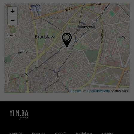
+
−
Leaflet
| ©
OpenStreetMap
contributors
Kontakt
Inzercia
Cenník
Redakcia
Kariéra