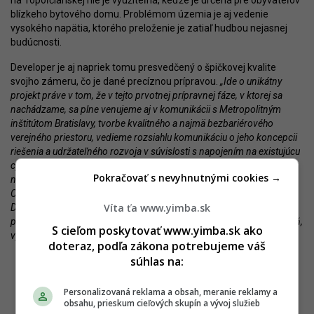
na Topoľčianskej nie je využiteľná, keďže je určená pre obyvateľov
blízkeho bytového domu. Problémom územia je aj vedenie
vysokého napätia, ktorého preloženie je zatiaľ hudbou nejasnej
budúcnosti.
Developer je aj napriek tomu presvedčený o špičkovej kvalite
svojho zámeru, čo je dané precíznou prípravou.
„Ide o unikátny
projekt práve v tom, že v tejto prvotnej prípravnej fáze, v ktorej sa
nachádzame, sa plne venujeme aj v komunikácii s Metropolitným
inštitútom Bratislavy, tvorbe kvalitného a najmä bezbariérového
verejného priestoru, vedieme rozsiahlu komunikáciu o jeho koncepcii
riešenia a udržateľného rozvoja v súvislosti s napojením na existujúcu
cyklistickú radiálu, rovnako tak na nový dopravný uzol trasy električky,
Pokračovať s nevyhnutnými cookies →
neopomínajúc rozvojovú centrálnu os Mestskej časti Petržalka, a to
Chorvátskeho ramena,“
zhŕňa Jakub Slanina.
„Polyfunkčný areál pri
Víta ťa www.yimba.sk
Draždiaku tak bude vítanou injekciou pre lokalitu, ktorá by mohla byť
príťažlivým rekreačným územím, no stále mu chýba adekvátna úroveň,
S cieľom poskytovať www.yimba.sk ako
vyžadovaná v 21. storočí.“
doteraz, podľa zákona potrebujeme váš
súhlas na:
Personalizovaná reklama a obsah, meranie reklamy a
obsahu, prieskum cieľových skupín a vývoj služieb
Mierka zámeru podľa developera rešpektuje danosti územia. Zdroj: