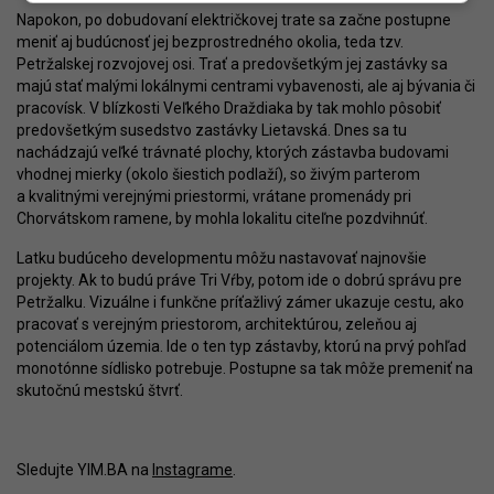
Napokon, po dobudovaní električkovej trate sa začne postupne
meniť aj budúcnosť jej bezprostredného okolia, teda tzv.
Petržalskej rozvojovej osi. Trať a predovšetkým jej zastávky sa
majú stať malými lokálnymi centrami vybavenosti, ale aj bývania či
pracovísk. V blízkosti Veľkého Draždiaka by tak mohlo pôsobiť
predovšetkým susedstvo zastávky Lietavská. Dnes sa tu
nachádzajú veľké trávnaté plochy, ktorých zástavba budovami
vhodnej mierky (okolo šiestich podlaží), so živým parterom
a kvalitnými verejnými priestormi, vrátane promenády pri
Chorvátskom ramene, by mohla lokalitu citeľne pozdvihnúť.
Latku budúceho developmentu môžu nastavovať najnovšie
projekty. Ak to budú práve Tri Vŕby, potom ide o dobrú správu pre
Petržalku. Vizuálne i funkčne príťažlivý zámer ukazuje cestu, ako
pracovať s verejným priestorom, architektúrou, zeleňou aj
potenciálom územia. Ide o ten typ zástavby, ktorú na prvý pohľad
monotónne sídlisko potrebuje. Postupne sa tak môže premeniť na
skutočnú mestskú štvrť.
Sledujte YIM.BA na
Instagrame
.