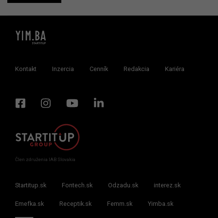
Kontakt
Inzercia
Cenník
Redakcia
Kariéra
Člen združenia IAB Slovakia
Startitup.sk
Fontech.sk
Odzadu.sk
interez.sk
Emefka.sk
Receptik.sk
Femm.sk
Yimba.sk