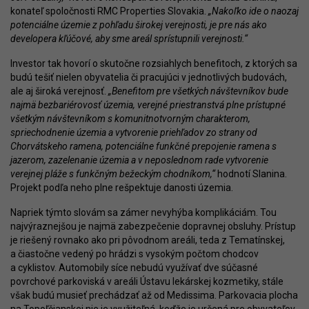
konateľ spoločnosti RMC Properties Slovakia.
„Nakoľko ide o naozaj
potenciálne územie z pohľadu širokej verejnosti, je pre nás ako
developera kľúčové, aby sme areál sprístupnili verejnosti.“
Investor tak hovorí o skutočne rozsiahlych benefitoch, z ktorých sa
budú tešiť nielen obyvatelia či pracujúci v jednotlivých budovách,
ale aj široká verejnosť.
„Benefitom pre všetkých návštevníkov bude
najmä bezbariérovosť územia, verejné priestranstvá plne prístupné
všetkým návštevníkom s komunitnotvorným charakterom,
spriechodnenie územia a vytvorenie priehľadov zo strany od
Chorvátskeho ramena, potenciálne funkčné prepojenie ramena s
jazerom, zazelenanie územia a v neposlednom rade vytvorenie
verejnej pláže s funkčným bežeckým chodníkom,“
hodnotí Slanina.
Projekt podľa neho plne rešpektuje danosti územia.
Napriek týmto slovám sa zámer nevyhýba komplikáciám. Tou
najvýraznejšou je najmä zabezpečenie dopravnej obsluhy. Prístup
je riešený rovnako ako pri pôvodnom areáli, teda z Tematínskej,
a čiastočne vedený po hrádzi s vysokým počtom chodcov
a cyklistov. Automobily síce nebudú využívať dve súčasné
povrchové parkoviská v areáli Ústavu lekárskej kozmetiky, stále
však budú musieť prechádzať až od Medissima. Parkovacia plocha