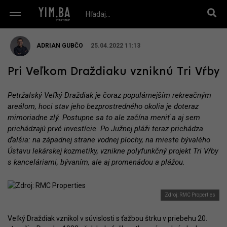
ADRIAN GUBČO
25.04.2022 11:13
Pri Veľkom Draždiaku vzniknú Tri Vŕby
Petržalský Veľký Draždiak je čoraz populárnejším rekreačným
areálom, hoci stav jeho bezprostredného okolia je doteraz
mimoriadne zlý. Postupne sa to ale začína meniť a aj sem
prichádzajú prvé investície. Po Južnej pláži teraz prichádza
ďalšia: na západnej strane vodnej plochy, na mieste bývalého
Ústavu lekárskej kozmetiky, vznikne polyfunkčný projekt Tri Vŕby
s kanceláriami, bývaním, ale aj promenádou a plážou.
Zdroj: RMC Properties
Veľký Draždiak vznikol v súvislosti s ťažbou štrku v priebehu 20.