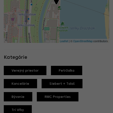
Leaflet
| ©
OpenStreetMap
contributors
Kategórie
Verejný priestor
Petržalka
Kancelárie
Siebert + Talaš
Bývanie
RMC Properties
Tri Vŕby