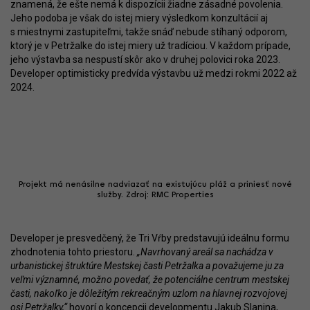
znamená, že ešte nemá k dispozícii žiadne zásadné povolenia.
Jeho podoba je však do istej miery výsledkom konzultácií aj
s miestnymi zastupiteľmi, takže snáď nebude stíhaný odporom,
ktorý je v Petržalke do istej miery už tradíciou. V každom prípade,
jeho výstavba sa nespustí skôr ako v druhej polovici roka 2023.
Developer optimisticky predvída výstavbu už medzi rokmi 2022 až
2024.
Projekt má nenásilne nadviazať na existujúcu pláž a priniesť nové
služby. Zdroj: RMC Properties
Developer je presvedčený, že Tri Vŕby predstavujú ideálnu formu
zhodnotenia tohto priestoru.
„Navrhovaný areál sa nachádza v
urbanistickej štruktúre Mestskej časti Petržalka a považujeme ju za
veľmi významné, možno povedať, že potenciálne centrum mestskej
časti, nakoľko je dôležitým rekreačným uzlom na hlavnej rozvojovej
osi Petržalky,“
hovorí o koncepcii developmentu Jakub Slanina,