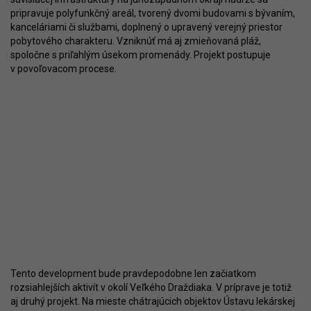
pripravuje polyfunkčný areál, tvorený dvomi budovami s bývaním,
kanceláriami či službami, doplnený o upravený verejný priestor
pobytového charakteru. Vzniknúť má aj zmieňovaná pláž,
spoločne s priľahlým úsekom promenády. Projekt postupuje
v povoľovacom procese.
Tento development bude pravdepodobne len začiatkom
rozsiahlejších aktivít v okolí Veľkého Draždiaka. V príprave je totiž
aj druhý projekt. Na mieste chátrajúcich objektov Ústavu lekárskej