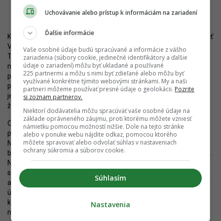
RMC Properties
Uchovávanie alebo prístup k informáciám na zariadení
Ďalšie informácie
Kvalitný projekt obdobného charakteru by skutočne mohol pomôcť
Veľkému Draždiaku – dnes neobrúsenému drahokamu Petržalky.
Vaše osobné údaje budú spracúvané a informácie z vášho
Tak ako veľká časť sídliska, aj okolie vodnej plochy pôsobí
zariadenia (súbory cookie, jedinečné identifikátory a ďalšie
údaje o zariadení) môžu byť ukladané a používané
neukončeným a provizórnym dojmom. Nízka kvalita verejného
225 partnermi a môžu s nimi byť zdieľané alebo môžu byť
priestoru, chýbajúce služby, ich nízka diverzita a prítomnosť
využívané konkrétne týmito webovými stránkami. My a naši
prázdnych a chátrajúcich areálov negatívne ovplyvňujú možnosti
partneri môžeme používať presné údaje o geolokácii.
Pozrite
jej zapojenia do miestneho života. Našťastie, všetko svedčí o tom,
si zoznam partnerov.
že prichádzajú zmeny.
Niektorí dodávatelia môžu spracúvať vaše osobné údaje na
základe oprávneného záujmu, proti ktorému môžete vzniesť
Okrem aktuálnych zámerov, teda dvojice privátnych projektov,
námietku pomocou možností nižšie. Dole na tejto stránke
príde výrazný posun aj s aktivitami verejného sektoru.
alebo v ponuke webu nájdite odkaz, pomocou ktorého
môžete spravovať alebo odvolať súhlas v nastaveniach
Najvýraznejšou je samozrejme
výstavba električkovej trate
, ktorá
ochrany súkromia a súborov cookie.
bude mať v blízkosti areálu zastávku a bude s ním spojená lávkou.
Nejde však o jediný dôležitý počin. Hlavné mesto plánuje začať
s
kultiváciou zelených plôch
medzi Veľkým a Malým Draždiakom,
Súhlasím
aby tu vznikol kvalitnejší a bezpečnejší lesopark. Okrem toho patrí
územie do rámca
Bratislavského Dunajského Parku
, veľkej vízie,
ktorá má metropolu lepšie spojiť s riekou a rozšíriť rekreačné
Nastavenia
možnosti i ochranu prírody.