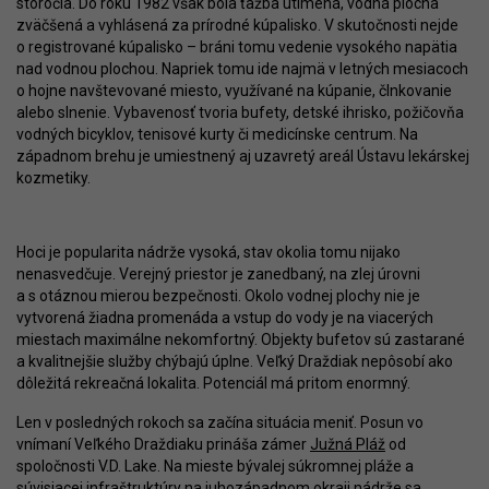
storočia. Do roku 1982 však bola ťažba utlmená, vodná plocha
zväčšená a vyhlásená za prírodné kúpalisko. V skutočnosti nejde
o registrované kúpalisko – bráni tomu vedenie vysokého napätia
nad vodnou plochou. Napriek tomu ide najmä v letných mesiacoch
o hojne navštevované miesto, využívané na kúpanie, člnkovanie
alebo slnenie. Vybavenosť tvoria bufety, detské ihrisko, požičovňa
vodných bicyklov, tenisové kurty či medicínske centrum. Na
západnom brehu je umiestnený aj uzavretý areál Ústavu lekárskej
kozmetiky.
Hoci je popularita nádrže vysoká, stav okolia tomu nijako
nenasvedčuje. Verejný priestor je zanedbaný, na zlej úrovni
a s otáznou mierou bezpečnosti. Okolo vodnej plochy nie je
vytvorená žiadna promenáda a vstup do vody je na viacerých
miestach maximálne nekomfortný. Objekty bufetov sú zastarané
a kvalitnejšie služby chýbajú úplne. Veľký Draždiak nepôsobí ako
dôležitá rekreačná lokalita. Potenciál má pritom enormný.
Len v posledných rokoch sa začína situácia meniť. Posun vo
vnímaní Veľkého Draždiaku prináša zámer
Južná Pláž
od
spoločnosti V.D. Lake. Na mieste bývalej súkromnej pláže a
súvisiacej infraštruktúry na juhozápadnom okraji nádrže sa