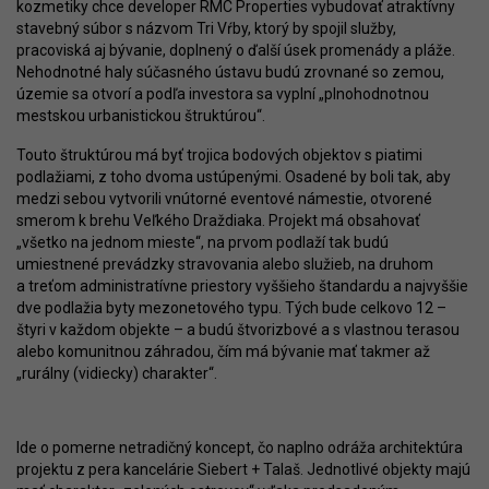
kozmetiky chce developer RMC Properties vybudovať atraktívny
stavebný súbor s názvom Tri Vŕby, ktorý by spojil služby,
pracoviská aj bývanie, doplnený o ďalší úsek promenády a pláže.
Nehodnotné haly súčasného ústavu budú zrovnané so zemou,
územie sa otvorí a podľa investora sa vyplní „plnohodnotnou
mestskou urbanistickou štruktúrou“.
Touto štruktúrou má byť trojica bodových objektov s piatimi
podlažiami, z toho dvoma ustúpenými. Osadené by boli tak, aby
medzi sebou vytvorili vnútorné eventové námestie, otvorené
smerom k brehu Veľkého Draždiaka. Projekt má obsahovať
„všetko na jednom mieste“, na prvom podlaží tak budú
umiestnené prevádzky stravovania alebo služieb, na druhom
a treťom administratívne priestory vyššieho štandardu a najvyššie
dve podlažia byty mezonetového typu. Tých bude celkovo 12 –
štyri v každom objekte – a budú štvorizbové a s vlastnou terasou
alebo komunitnou záhradou, čím má bývanie mať takmer až
„rurálny (vidiecky) charakter“.
Ide o pomerne netradičný koncept, čo naplno odráža architektúra
projektu z pera kancelárie Siebert + Talaš. Jednotlivé objekty majú