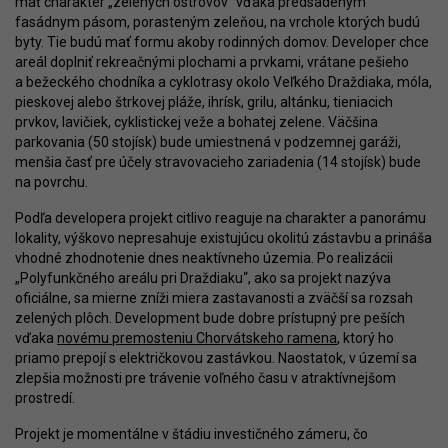
mať charakter „zelených ostrovov“ vďaka predsadeným
fasádnym pásom, porasteným zeleňou, na vrchole ktorých budú
byty. Tie budú mať formu akoby rodinných domov. Developer chce
areál doplniť rekreačnými plochami a prvkami, vrátane pešieho
a bežeckého chodníka a cyklotrasy okolo Veľkého Draždiaka, móla,
pieskovej alebo štrkovej pláže, ihrísk, grilu, altánku, tieniacich
prvkov, lavičiek, cyklistickej veže a bohatej zelene. Väčšina
parkovania (50 stojísk) bude umiestnená v podzemnej garáži,
menšia časť pre účely stravovacieho zariadenia (14 stojísk) bude
na povrchu.
Podľa developera projekt citlivo reaguje na charakter a panorámu
lokality, výškovo nepresahuje existujúcu okolitú zástavbu a prináša
vhodné zhodnotenie dnes neaktívneho územia. Po realizácii
„Polyfunkčného areálu pri Draždiaku“, ako sa projekt nazýva
oficiálne, sa mierne zníži miera zastavanosti a zväčší sa rozsah
zelených plôch. Development bude dobre prístupný pre peších
vďaka
novému premosteniu Chorvátskeho ramena
, ktorý ho
priamo prepojí s električkovou zastávkou. Naostatok, v území sa
zlepšia možnosti pre trávenie voľného času v atraktívnejšom
prostredí.
Projekt je momentálne v štádiu investičného zámeru, čo