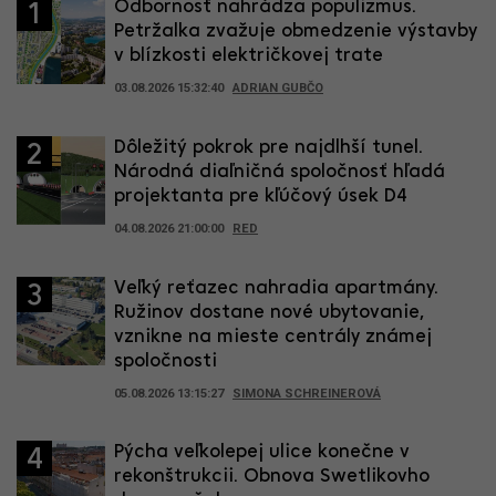
Odbornosť nahrádza populizmus.
1
Petržalka zvažuje obmedzenie výstavby
v blízkosti električkovej trate
03.08.2026 15:32:40
ADRIAN GUBČO
Dôležitý pokrok pre najdlhší tunel.
2
Národná diaľničná spoločnosť hľadá
projektanta pre kľúčový úsek D4
04.08.2026 21:00:00
RED
Veľký reťazec nahradia apartmány.
3
Ružinov dostane nové ubytovanie,
vznikne na mieste centrály známej
spoločnosti
05.08.2026 13:15:27
SIMONA SCHREINEROVÁ
Pýcha veľkolepej ulice konečne v
4
rekonštrukcii. Obnova Swetlikovho