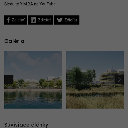
Sledujte YIM.BA na
YouTube
.
Zdieľať
Zdieľať
Zdieľať
Galéria
Súvisiace články