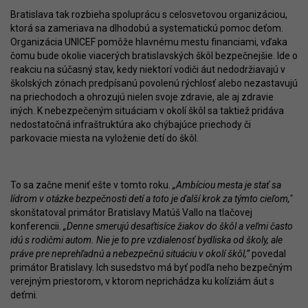
Bratislava tak rozbieha spoluprácu s celosvetovou organizáciou,
ktorá sa zameriava na dlhodobú a systematickú pomoc deťom.
Organizácia UNICEF pomôže hlavnému mestu financiami, vďaka
čomu bude okolie viacerých bratislavských škôl bezpečnejšie. Ide o
reakciu na súčasný stav, kedy niektorí vodiči áut nedodržiavajú v
školských zónach predpísanú povolenú rýchlosť alebo nezastavujú
na priechodoch a ohrozujú nielen svoje zdravie, ale aj zdravie
iných. K nebezpečeným situáciam v okolí škôl sa taktiež pridáva
nedostatočná infraštruktúra ako chýbajúce priechody či
parkovacie miesta na vyloženie detí do škôl.
To sa začne meniť ešte v tomto roku.
„Ambíciou mesta je stať sa
lídrom v otázke bezpečnosti detí a toto je ďalší krok za týmto cieľom,"
skonštatoval primátor Bratislavy Matúš Vallo na tlačovej
konferencii.
„Denne smerujú desaťtisíce žiakov do škôl a veľmi často
idú s rodičmi autom. Nie je to pre vzdialenosť bydliska od školy, ale
práve pre neprehľadnú a nebezpečnú situáciu v okolí škôl,”
povedal
primátor Bratislavy. Ich susedstvo má byť podľa neho bezpečným
verejným priestorom, v ktorom neprichádza ku kolíziám áut s
deťmi.