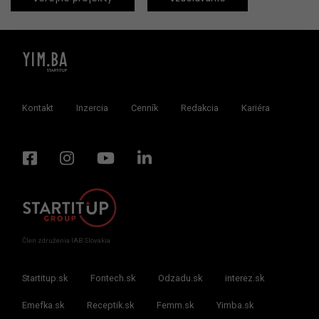
Kontakt
Inzercia
Cenník
Redakcia
Kariéra
Člen združenia IAB Slovakia
Startitup.sk
Fontech.sk
Odzadu.sk
interez.sk
Emefka.sk
Receptik.sk
Femm.sk
Yimba.sk