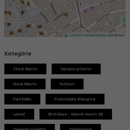
Leaflet
| ©
OpenStreetMap
contributors
Kategórie
Staré Mesto
Verejný priestor
Nové Mesto
Ružinov
Petržalka
Podunajské Biskupice
Lamač
Bratislava - Hlavné mesto SR
Verejné projekty
Vzdelávanie