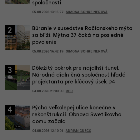
spoločnosti
05.08.2026 13:15:27
SIMONA SCHREINEROVÁ
Búranie v susedstve Račianskeho mýta
2
sa blíži. Mýtna 37 čaká na posledné
povolenie
05.08.2026 16:42:19
SIMONA SCHREINEROVÁ
Dôležitý pokrok pre najdlhší tunel.
3
Národná diaľničná spoločnosť hľadá
projektanta pre kľúčový úsek D4
04.08.2026 21:00:00
RED
Pýcha veľkolepej ulice konečne v
4
rekonštrukcii. Obnova Swetlikovho
domu začala
04.08.2026 12:10:01
ADRIAN GUBČO