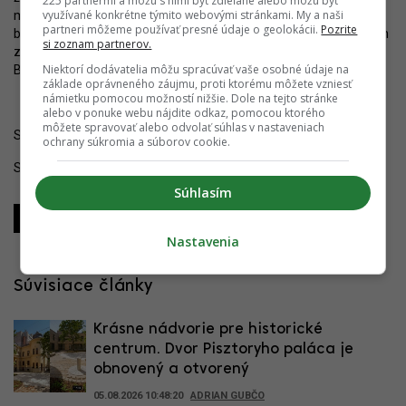
225 partnermi a môžu s nimi byť zdieľané alebo môžu byť
využívané konkrétne týmito webovými stránkami. My a naši
mobilitou. Experti
naznačujú
, že žiaci, ktorí do školy idú pešo či na
partneri môžeme používať presné údaje o geolokácii.
Pozrite
bicykli, dosahujú lepšie študijné výsledky. Mesto si tak zvolilo jeden
si zoznam partnerov.
z najlepších a zároveň najjednoduchších spôsobov, ako urobiť
Niektorí dodávatelia môžu spracúvať vaše osobné údaje na
Bratislavu lepším miestom.
základe oprávneného záujmu, proti ktorému môžete vzniesť
námietku pomocou možností nižšie. Dole na tejto stránke
alebo v ponuke webu nájdite odkaz, pomocou ktorého
môžete spravovať alebo odvolať súhlas v nastaveniach
Sledujte YIM.BA na
Instagrame
.
ochrany súkromia a súborov cookie.
Sledujte YIM.BA na
YouTube
.
Súhlasím
Zdieľať
Zdieľať
Zdieľať
Nastavenia
Súvisiace články
Krásne nádvorie pre historické
centrum. Dvor Pisztoryho paláca je
obnovený a otvorený
05.08.2026 10:48:20
ADRIAN GUBČO