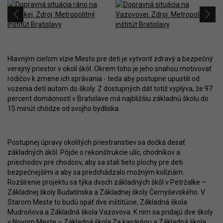
Hlavným cieľom vízie Mesto pre deti je vytvoriť zdravý a bezpečný
verejný priestor v okolí škôl. Okrem toho je jeho snahou motivovať
rodičov k zmene ich správania - teda aby postupne upustili od
vozenia detí autom do školy. Z dostupných dát totiž vyplýva, že 97
percent domácností v Bratislave má najbližšiu základnú školu do
15 minút chôdze od svojho bydliska.
Postupnej úpravy okolitých priestranstiev sa dočká desať
základných škôl. Pôjde o rekonštrukcie ulíc, chodníkov a
priechodov pre chodcov, aby sa stali tieto plochy pre deti
bezpečnejšími a aby sa predchádzalo možným kolíziám.
Rozšírenie projektu sa týka dvoch základných škôl v Petržalke –
Základnej školy Budatínska a Základnej školy Černyševského. V
Starom Meste to budú opäť dve inštitúcie, Základná škola
Mudroňova a Základná škola Vazovova. K nim sa pridajú dve školy
v Novom Meste – Základná škola Za kasárňou a Základná škola