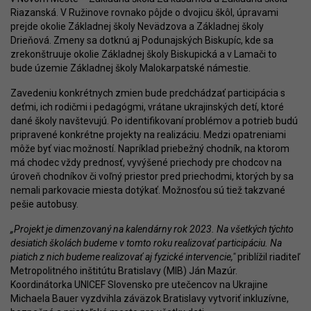
Riazanská. V Ružinove rovnako pôjde o dvojicu škôl, úpravami
prejde okolie Základnej školy Nevädzova a Základnej školy
Drieňová. Zmeny sa dotknú aj Podunajských Biskupíc, kde sa
zrekonštruuje okolie Základnej školy Biskupická a v Lamači to
bude územie Základnej školy Malokarpatské námestie.
Zavedeniu konkrétnych zmien bude predchádzať participácia s
deťmi, ich rodičmi i pedagógmi, vrátane ukrajinských detí, ktoré
dané školy navštevujú. Po identifikovaní problémov a potrieb budú
pripravené konkrétne projekty na realizáciu. Medzi opatreniami
môže byť viac možností. Napríklad priebežný chodník, na ktorom
má chodec vždy prednosť, vyvýšené priechody pre chodcov na
úroveň chodníkov či voľný priestor pred priechodmi, ktorých by sa
nemali parkovacie miesta dotýkať. Možnosťou sú tiež takzvané
pešie autobusy.
„Projekt je dimenzovaný na kalendárny rok 2023. Na všetkých týchto
desiatich školách budeme v tomto roku realizovať participáciu. Na
piatich z nich budeme realizovať aj fyzické intervencie,"
priblížil riaditeľ
Metropolitného inštitútu Bratislavy (MIB) Ján Mazúr.
Koordinátorka UNICEF Slovensko pre utečencov na Ukrajine
Michaela Bauer vyzdvihla záväzok Bratislavy vytvoriť inkluzívne,