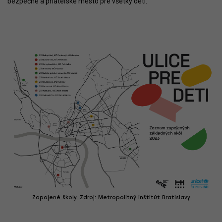
bezpečné a priateľské mesto pre všetky deti.
Zapojené školy. Zdroj: Metropolitný inštitút Bratislavy