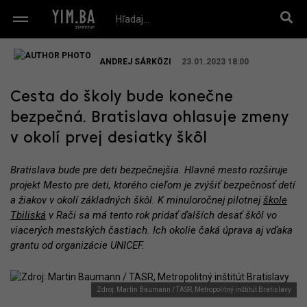
ANDREJ SÁRKÖZI
23.01.2023 18:00
Cesta do školy bude konečne
bezpečná. Bratislava ohlasuje zmeny
v okolí prvej desiatky škôl
Bratislava bude pre deti bezpečnejšia. Hlavné mesto rozširuje
projekt Mesto pre deti, ktorého cieľom je zvýšiť bezpečnosť detí
a žiakov v okolí základných škôl. K minuloročnej pilotnej
škole
Tbiliská
v Rači sa má tento rok pridať ďalších desať škôl vo
viacerých mestských častiach. Ich okolie čaká úprava aj vďaka
grantu od organizácie UNICEF.
Zdroj: Martin Baumann / TASR, Metropolitný inštitút Bratislavy