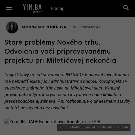
SIMONA SCHREINEROVÁ
19.09.2024 09:47
Staré problémy Nového trhu.
Odvolania voči pripravovanému
projektu pri Miletičovej nekončia
Projekt Nový trh od developera INTRADE Financial Investments
má nahradiť existujúcu administratívnu budovu Kovoprojektu v
susedstve známeho trhoviska na Miletičovej ulici. Výrazný
projekt patrí k tým, ktorých cesta k výstavbe bude kľukatá a
pravdepodobne aj zdĺhavá. Ani rozhodnutie o umiestnení stavby
sa totiž nezaobišlo bez odvolaní.
Zdroj: INTRADE Financial Investments, s.r.o. / EIA