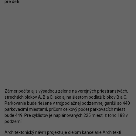
pre deti.
Zámer počíta aj s výsadbou zelene na verejných priestranstvách,
strechách blokov A, B a C, ako aj na šiestom podlaží blokov B a C.
Parkovanie bude riešené v trojpodlažnej podzemnej garáži so 440
parkovacími miestami, pričom celkový počet parkovacích miest
bude 449. Pre cyklistov je naplánovaných 225 miest, z toho 188 v
podzemí.
Architektonický návrh projektu je dielom kancelárie Architekti