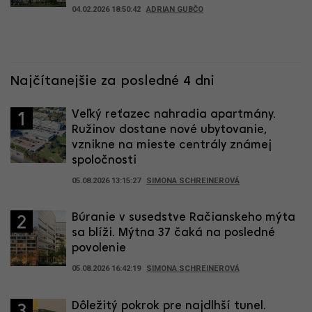
04.02.2026 18:50:42
ADRIAN GUBČO
Najčítanejšie za posledné 4 dni
Veľký reťazec nahradia apartmány.
1
Ružinov dostane nové ubytovanie,
vznikne na mieste centrály známej
spoločnosti
05.08.2026 13:15:27
SIMONA SCHREINEROVÁ
Búranie v susedstve Račianskeho mýta
2
sa blíži. Mýtna 37 čaká na posledné
povolenie
05.08.2026 16:42:19
SIMONA SCHREINEROVÁ
Dôležitý pokrok pre najdlhší tunel.
3