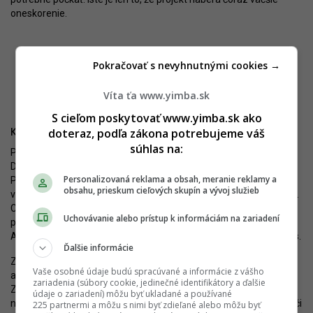
oneskorenie.
Pokračovať s nevyhnutnými cookies →
Rez projektom. Zdroj: INTRADE Financial Investments, s.r.o. / EIA
Víta ťa www.yimba.sk
S cieľom poskytovať www.yimba.sk ako
doteraz, podľa zákona potrebujeme váš
Kontroverzie vyvoláva aj projekt neďaleko Miletičky
súhlas na:
Podobne je na tom aj neďaleký projekt
Zelenka
od Danicon
Development. Na mieste parkoviska medzi Záhradníckou a
Personalizovaná reklama a obsah, meranie reklamy a
Palkovičovou ulicou sa má vybudovať polyfunkčný objekt, pričom
obsahu, prieskum cieľových skupín a vývoj služieb
vyšší blok A má mať jedenásť podlaží a nižší blok B sedem podlaží.
Celkovo je v projekte navrhnutých 109 bytov. Tri podzemné
Uchovávanie alebo prístup k informáciám na zariadení
podlažia sú určené pre hromadnú garáž a technické zázemie.
Architektonické riešenie pochádza od kancelárie Kyska Architects.
Ďalšie informácie
Získať právoplatné rozhodnutie z EIA trvalo v tomto prípade viac
Vaše osobné údaje budú spracúvané a informácie z vášho
ako dva roky aj kvôli odvolaniam voči rozhodnutiu. V prípade
zariadenia (súbory cookie, jedinečné identifikátory a ďalšie
Zelenky sa pripomienky týkali rozporu s Územným plánom,
údaje o zariadení) môžu byť ukladané a používané
nesúhlasu s ďalším zahustením lokality, objavili sa aj námietky voči
225 partnermi a môžu s nimi byť zdieľané alebo môžu byť