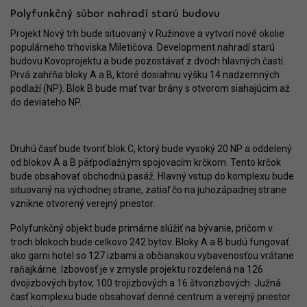
Polyfunkčný súbor nahradí starú budovu
Projekt Nový trh bude situovaný v Ružinove a vytvorí nové okolie
populárneho trhoviska Miletičova. Development nahradí starú
budovu Kovoprojektu a bude pozostávať z dvoch hlavných častí.
Prvá zahŕňa bloky A a B, ktoré dosiahnu výšku 14 nadzemných
podlaží (NP). Blok B bude mať tvar brány s otvorom siahajúcim až
do deviateho NP.
Druhú časť bude tvoriť blok C, ktorý bude vysoký 20 NP a oddelený
od blokov A a B päťpodlažným spojovacím krčkom. Tento krčok
bude obsahovať obchodnú pasáž. Hlavný vstup do komplexu bude
situovaný na východnej strane, zatiaľ čo na juhozápadnej strane
vznikne otvorený verejný priestor.
Polyfunkčný objekt bude primárne slúžiť na bývanie, pričom v
troch blokoch bude celkovo 242 bytov. Bloky A a B budú fungovať
ako garni hotel so 127 izbami a občianskou vybavenosťou vrátane
raňajkárne. Izbovosť je v zmysle projektu rozdelená na 126
dvojizbových bytov, 100 trojizbových a 16 štvorizbových. Južná
časť komplexu bude obsahovať denné centrum a verejný priestor