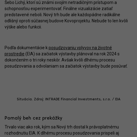
Šebo Lichý, ktorí sú známi svojím netradičným prístupom a
schopnosťou experimentovať. Finálne vizualizácie zatiaľ
predstavené neboli. Nový trh bude ale každopádne radikálne
odlišný oproti súčasnej budove Kovoprojektu. Nebude to len kvôli
výške alebo funkcii.
Podľa dokumentácie k
posudzovaniu vplyvov na životné
prostredie
(EIA) sa začiatok výstavby plánoval na rok 2024 s
dokončením o tri roky neskôr. Avšak kvôli dlhému procesu
posudzovania a odvolaniam sa začiatok výstavby bude posúvať.
Situácia. Zdroj: INTRADE Financial Investments, s.r.o. / EIA
Pomalý beh cez prekážky
Trvalo viac ako rok, kým sa Nový trh dostal k právoplatnému
rozhodnutiu EIA. K dlhému procesu posudzovania prispeli aj