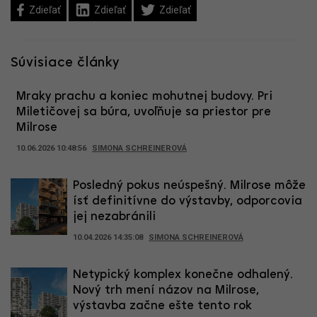
Zdieľať
Zdieľať
Zdieľať
Súvisiace články
Mraky prachu a koniec mohutnej budovy. Pri
Miletičovej sa búra, uvoľňuje sa priestor pre
Milrose
10.06.2026 10:48:56
SIMONA SCHREINEROVÁ
Posledný pokus neúspešný. Milrose môže
ísť definitívne do výstavby, odporcovia
jej nezabránili
10.04.2026 14:35:08
SIMONA SCHREINEROVÁ
Netypický komplex konečne odhalený.
Nový trh mení názov na Milrose,
výstavba začne ešte tento rok