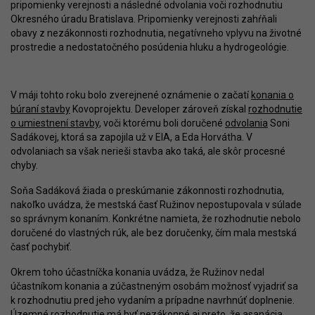
pripomienky verejnosti a následné odvolania voči rozhodnutiu
Okresného úradu Bratislava. Pripomienky verejnosti zahŕňali
obavy z nezákonnosti rozhodnutia, negatívneho vplyvu na životné
prostredie a nedostatočného posúdenia hluku a hydrogeológie.
V máji tohto roku bolo zverejnené oznámenie o začatí
konania o
búraní stavby
Kovoprojektu. Developer zároveň získal
rozhodnutie
o umiestnení stavby
, voči ktorému boli doručené
odvolania
Soni
Sadákovej, ktorá sa zapojila už v EIA, a Eda Horvátha. V
odvolaniach sa však nerieši stavba ako taká, ale skôr procesné
chyby.
Soňa Sadáková žiada o preskúmanie zákonnosti rozhodnutia,
nakoľko uvádza, že mestská časť Ružinov nepostupovala v súlade
so správnym konaním. Konkrétne namieta, že rozhodnutie nebolo
doručené do vlastných rúk, ale bez doručenky, čím mala mestská
časť pochybiť.
Okrem toho účastníčka konania uvádza, že Ružinov nedal
účastníkom konania a zúčastneným osobám možnosť vyjadriť sa
k rozhodnutiu pred jeho vydaním a prípadne navrhnúť doplnenie.
Územné rozhodnutie má byť nezákonné aj preto, že asanácia