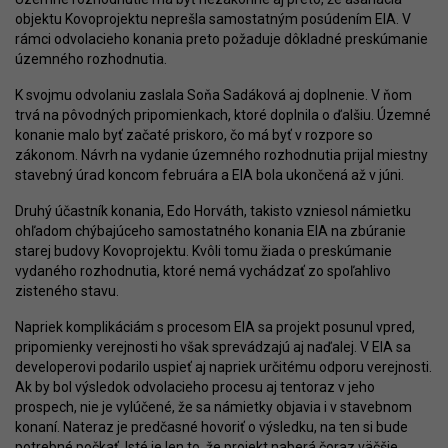
objektu Kovoprojektu neprešla samostatným posúdením EIA. V
rámci odvolacieho konania preto požaduje dôkladné preskúmanie
územného rozhodnutia.
K svojmu odvolaniu zaslala Soňa Sadáková aj doplnenie. V ňom
trvá na pôvodných pripomienkach, ktoré doplnila o ďalšiu. Územné
konanie malo byť začaté priskoro, čo má byť v rozpore so
zákonom. Návrh na vydanie územného rozhodnutia prijal miestny
stavebný úrad koncom februára a EIA bola ukončená až v júni.
Druhý účastník konania, Edo Horváth, takisto vzniesol námietku
ohľadom chýbajúceho samostatného konania EIA na zbúranie
starej budovy Kovoprojektu. Kvôli tomu žiada o preskúmanie
vydaného rozhodnutia, ktoré nemá vychádzať zo spoľahlivo
zisteného stavu.
Napriek komplikáciám s procesom EIA sa projekt posunul vpred,
pripomienky verejnosti ho však sprevádzajú aj naďalej. V EIA sa
developerovi podarilo uspieť aj napriek určitému odporu verejnosti.
Ak by bol výsledok odvolacieho procesu aj tentoraz v jeho
prospech, nie je vylúčené, že sa námietky objavia i v stavebnom
konaní. Nateraz je predčasné hovoriť o výsledku, na ten si bude
potrebné počkať. Isté je len to, že projekt naberá čoraz väčšie