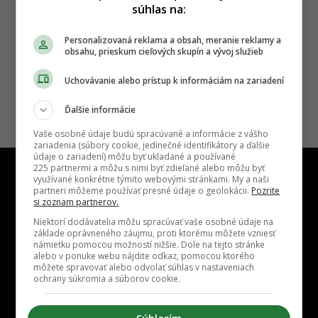
súhlas na:
Personalizovaná reklama a obsah, meranie reklamy a
obsahu, prieskum cieľových skupín a vývoj služieb
Uchovávanie alebo prístup k informáciám na zariadení
Ďalšie informácie
Vaše osobné údaje budú spracúvané a informácie z vášho
zariadenia (súbory cookie, jedinečné identifikátory a ďalšie
údaje o zariadení) môžu byť ukladané a používané
225 partnermi a môžu s nimi byť zdieľané alebo môžu byť
využívané konkrétne týmito webovými stránkami. My a naši
partneri môžeme používať presné údaje o geolokácii.
Pozrite
si zoznam partnerov.
Niektorí dodávatelia môžu spracúvať vaše osobné údaje na
Kontakt
Inzercia
Cenník
Redakcia
Kariéra
základe oprávneného záujmu, proti ktorému môžete vzniesť
námietku pomocou možností nižšie. Dole na tejto stránke
alebo v ponuke webu nájdite odkaz, pomocou ktorého
môžete spravovať alebo odvolať súhlas v nastaveniach
ochrany súkromia a súborov cookie.