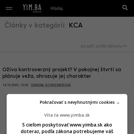
Články v kategórii:
KCA
zoradiť:
podľa dátumu
Ožíva kontroverzný projekt? V pokojnej štvrti sa
plánuje veža, ohrozuje jej charakter
14.10.2023, 13:55
SIMONA SCHREINEROVÁ
Pokračovať s nevyhnutnými cookies →
Víta ťa www.yimba.sk
S cieľom poskytovať www.yimba.sk ako
doteraz, podľa zákona potrebujeme váš