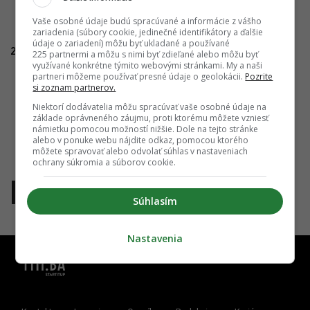
Vaše osobné údaje budú spracúvané a informácie z vášho
zariadenia (súbory cookie, jedinečné identifikátory a ďalšie
údaje o zariadení) môžu byť ukladané a používané
25.07.2025
225 partnermi a môžu s nimi byť zdieľané alebo môžu byť
využívané konkrétne týmito webovými stránkami. My a naši
partneri môžeme používať presné údaje o geolokácii.
Pozrite
si zoznam partnerov.
Niektorí dodávatelia môžu spracúvať vaše osobné údaje na
základe oprávneného záujmu, proti ktorému môžete vzniesť
námietku pomocou možností nižšie. Dole na tejto stránke
alebo v ponuke webu nájdite odkaz, pomocou ktorého
môžete spravovať alebo odvolať súhlas v nastaveniach
ochrany súkromia a súborov cookie.
1
Súhlasím
Nastavenia