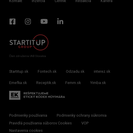
Kontakt
Inzercia
Cenník
Redakcia
Kariéra
Člen združenia IAB Slovakia
Startitup.sk
Fontech.sk
Odzadu.sk
interez.sk
Emefka.sk
Receptik.sk
Femm.sk
Yimba.sk
Podmienky používania
Podmienky ochrany súkromia
Pravidlá používania súborov Cookies
VOP
Nastavenia cookies