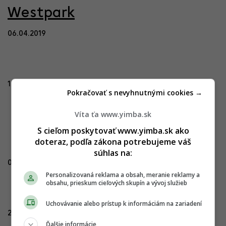
Westpark
06.04.2019
16.10.2022
Pokračovať s nevyhnutnými cookies →
Víta ťa www.yimba.sk
S cieľom poskytovať www.yimba.sk ako
doteraz, podľa zákona potrebujeme váš
súhlas na:
04.05.2023
Personalizovaná reklama a obsah, meranie reklamy a
obsahu, prieskum cieľových skupín a vývoj služieb
Uchovávanie alebo prístup k informáciám na zariadení
28.12.2023
Ďalšie informácie