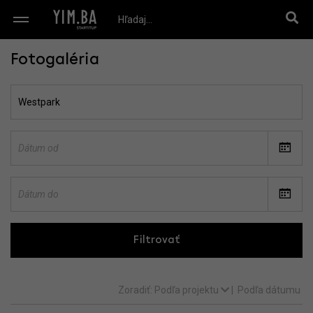
Fotogaléria
Filtrovať
Zoradiť:
Podľa projektu
|
Podľa dátumu