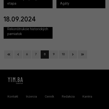
etapa
Agáty
18.09.2024
Rekonštrukcie historických
pamiatok
First
Previous
Next
Last
6
7
8
9
10
Kontakt
Inzercia
Cenník
Redakcia
Kariéra