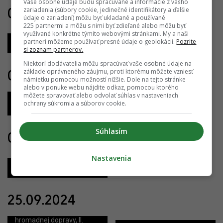
Vaše osobné údaje budú spracúvané a informácie z vášho
zariadenia (súbory cookie, jedinečné identifikátory a ďalšie
09.10.2024
údaje o zariadení) môžu byť ukladané a používané
225 partnermi a môžu s nimi byť zdieľané alebo môžu byť
využívané konkrétne týmito webovými stránkami. My a naši
partneri môžeme používať presné údaje o geolokácii.
Pozrite
Millhaus
si zoznam partnerov.
Niektorí dodávatelia môžu spracúvať vaše osobné údaje na
základe oprávneného záujmu, proti ktorému môžete vzniesť
07.10.2024
námietku pomocou možností nižšie. Dole na tejto stránke
alebo v ponuke webu nájdite odkaz, pomocou ktorého
môžete spravovať alebo odvolať súhlas v nastaveniach
Nákupné centrum Aupark -
ochrany súkromia a súborov cookie.
extenzia
Súhlasím
04.10.2024
Nastavenia
Vydrica
25.09.2024
Nosný systém Mestskej
hromadnej dopravy, II.