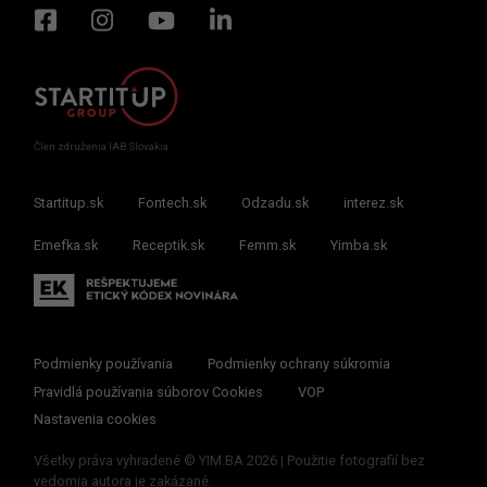
Člen združenia IAB Slovakia
Startitup.sk
Fontech.sk
Odzadu.sk
interez.sk
Emefka.sk
Receptik.sk
Femm.sk
Yimba.sk
Podmienky používania
Podmienky ochrany súkromia
Pravidlá používania súborov Cookies
VOP
Nastavenia cookies
Všetky práva vyhradené © YIM.BA 2026 | Použitie fotografií bez
vedomia autora je zakázané.