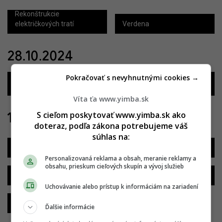
Rekonštrukcie
električkových tratí
Verdena
28.10.2024
Nosný systém Mestskej
hromadnej dopravy, II.
Nájomný obytný súbor
Pokračovať s nevyhnutnými cookies →
etapa
Muchovo námestie
Víta ťa www.yimba.sk
S cieľom poskytovať www.yimba.sk ako
10.10.2024
doteraz, podľa zákona potrebujeme váš
súhlas na:
Ganz House
Zwirn
Personalizovaná reklama a obsah, meranie reklamy a
obsahu, prieskum cieľových skupín a vývoj služieb
Sky Park Tower & Offices
Florian Residence
Uchovávanie alebo prístup k informáciám na zariadení
Downtown Yards
Ďalšie informácie