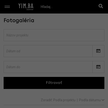
Fotogaléria
Filtrovať
Zoradiť:
Podľa projektu
|
Podľa dátumu