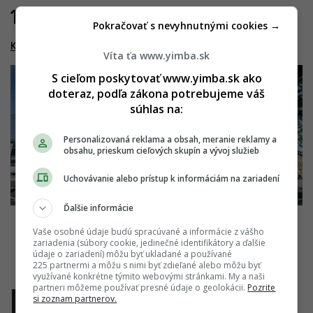
14.06.2022
Pokračovať s nevyhnutnými cookies →
Kesselbauer
Víta ťa www.yimba.sk
S cieľom poskytovať www.yimba.sk ako
doteraz, podľa zákona potrebujeme váš
súhlas na:
Personalizovaná reklama a obsah, meranie reklamy a
obsahu, prieskum cieľových skupín a vývoj služieb
Uchovávanie alebo prístup k informáciám na zariadení
Ďalšie informácie
Vaše osobné údaje budú spracúvané a informácie z vášho
zariadenia (súbory cookie, jedinečné identifikátory a ďalšie
údaje o zariadení) môžu byť ukladané a používané
225 partnermi a môžu s nimi byť zdieľané alebo môžu byť
využívané konkrétne týmito webovými stránkami. My a naši
partneri môžeme používať presné údaje o geolokácii.
Pozrite
si zoznam partnerov.
1