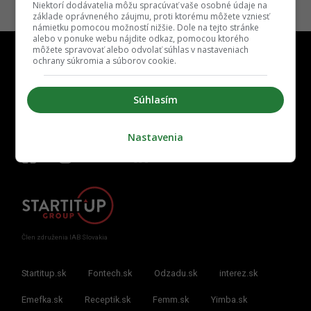
Niektorí dodávatelia môžu spracúvať vaše osobné údaje na
základe oprávneného záujmu, proti ktorému môžete vzniesť
námietku pomocou možností nižšie. Dole na tejto stránke
alebo v ponuke webu nájdite odkaz, pomocou ktorého
môžete spravovať alebo odvolať súhlas v nastaveniach
ochrany súkromia a súborov cookie.
Súhlasím
Kontakt
Inzercia
Cenník
Redakcia
Kariéra
Nastavenia
Člen združenia IAB Slovakia
Startitup.sk
Fontech.sk
Odzadu.sk
interez.sk
Emefka.sk
Receptik.sk
Femm.sk
Yimba.sk