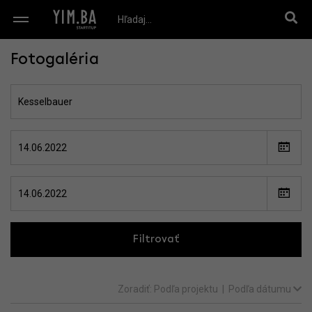
Fotogaléria
Filtrovať
Zoradiť:
Podľa projektu
|
Podľa dátumu