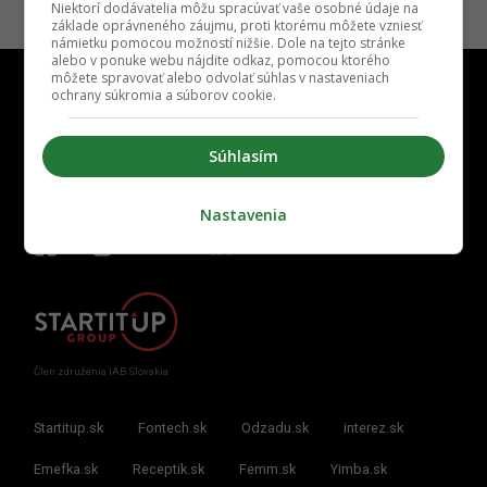
Niektorí dodávatelia môžu spracúvať vaše osobné údaje na
základe oprávneného záujmu, proti ktorému môžete vzniesť
námietku pomocou možností nižšie. Dole na tejto stránke
alebo v ponuke webu nájdite odkaz, pomocou ktorého
môžete spravovať alebo odvolať súhlas v nastaveniach
ochrany súkromia a súborov cookie.
Súhlasím
Kontakt
Inzercia
Cenník
Redakcia
Kariéra
Nastavenia
Člen združenia IAB Slovakia
Startitup.sk
Fontech.sk
Odzadu.sk
interez.sk
Emefka.sk
Receptik.sk
Femm.sk
Yimba.sk