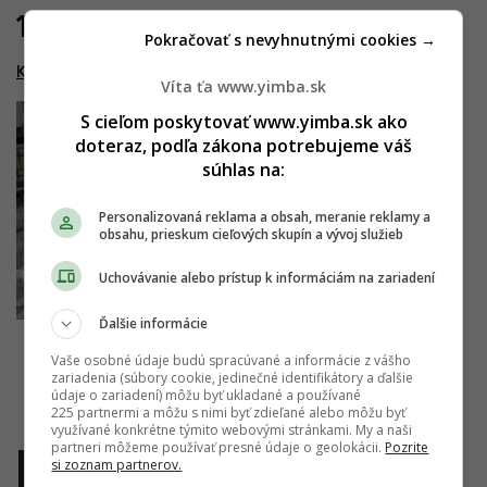
12.09.2020
Pokračovať s nevyhnutnými cookies →
Kesselbauer
Víta ťa www.yimba.sk
S cieľom poskytovať www.yimba.sk ako
doteraz, podľa zákona potrebujeme váš
súhlas na:
Personalizovaná reklama a obsah, meranie reklamy a
obsahu, prieskum cieľových skupín a vývoj služieb
Uchovávanie alebo prístup k informáciám na zariadení
Ďalšie informácie
Vaše osobné údaje budú spracúvané a informácie z vášho
zariadenia (súbory cookie, jedinečné identifikátory a ďalšie
údaje o zariadení) môžu byť ukladané a používané
225 partnermi a môžu s nimi byť zdieľané alebo môžu byť
využívané konkrétne týmito webovými stránkami. My a naši
partneri môžeme používať presné údaje o geolokácii.
Pozrite
si zoznam partnerov.
1