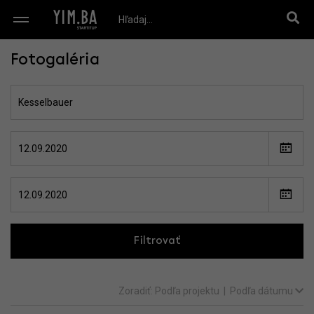
Fotogaléria
Filtrovať
Zoradiť:
Podľa projektu
|
Podľa dátumu