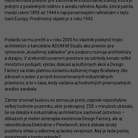
neponecháva priestor pre zachovanie industriálnej stavby, ktorá je
jedným z posledných reliktov z areálu rafinérie Apollo, ktorá patrila
medzi rokmi 1895 až 1944 k najvýznamnejším rafinériám v tejto
časti Európy. Predmetný objekt je z roku 1942.
Podarilo sa mu prežiť a v roku 2005 ho vlastník poskytol trojici
architektov z kancelárie ADOM M Studio ako priestor pre
vytvorenie „kreatívnej základne“ pre podporu rozvoja architektúry
a dizajnu. V zrekonštruovanom priestore sa odvtedy konalo veľké
množstvo podujatí, výstav, diskusií aj kultúrnych akcií a Design
Factory sa stalo platnou súčasťou kultúrnej mapy Bratislavy. Išlo
zároveň o jeden z prvých konvertovaných industriálnych
priestorov, a to v čase, kedy väčšina aj hodnotných priemyselných
areálov zanikala.
Zámer zrovnať budovu so zemou je preto, napriek nepochybne
veľkej hodnote pozemku, skôr prekvapivý. ZSE v minulosti ukázalo,
že sa dokáže k industriálnej architektúre zachovať ústretovo –
dôkazom je nielen doterajšia existencia Design Factory, ale aj
rekonštrukcia Elektrárne v Piesťanoch, ktorá získala široký
pozitívny ohlas u odbornej aj laickej verejnosti. Aký je teda postoj
spoločnosti v tomto prípade?