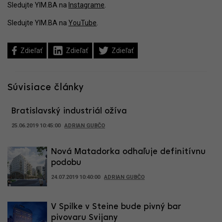
Sledujte YIM.BA na
Instagrame
.
Sledujte YIM.BA na
YouTube
.
Zdieľať
Zdieľať
Zdieľať
Súvisiace články
Bratislavský industriál ožíva
25.06.2019 10:45:00
ADRIAN GUBČO
Nová Matadorka odhaľuje definitívnu
podobu
24.07.2019 10:40:00
ADRIAN GUBČO
V Spilke v Steine bude pivný bar
pivovaru Svijany