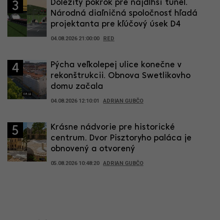
Dôležitý pokrok pre najdlhší tunel.
3
Národná diaľničná spoločnosť hľadá
projektanta pre kľúčový úsek D4
04.08.2026 21:00:00
RED
Pýcha veľkolepej ulice konečne v
4
rekonštrukcii. Obnova Swetlikovho
domu začala
04.08.2026 12:10:01
ADRIAN GUBČO
Krásne nádvorie pre historické
5
centrum. Dvor Pisztoryho paláca je
obnovený a otvorený
05.08.2026 10:48:20
ADRIAN GUBČO