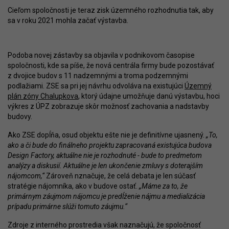
Cieľom spoločnosti je teraz zisk územného rozhodnutia tak, aby
sa v roku 2021 mohla začať výstavba.
Podoba novej zástavby sa objavila v podnikovom časopise
spoločnosti, kde sa píše, že nová centrála firmy bude pozostávať
z dvojice budov s 11 nadzemnými a troma podzemnými
podlažiami. ZSE sa pri jej návrhu odvoláva na existujúci
Územný
plán zóny Chalupkova
, ktorý údajne umožňuje danú výstavbu, hoci
výkres z ÚPZ zobrazuje skôr možnosť zachovania a nadstavby
budovy.
Ako ZSE dopĺňa, osud objektu ešte nie je definitívne ujasnený.
„To,
ako a či bude do finálneho projektu zapracovaná existujúca budova
Design Factory, aktuálne nie je rozhodnuté - bude to predmetom
analýzy a diskusií. Aktuálne je len ukončenie zmluvy s doterajším
nájomcom,“
Zároveň nznačuje, že celá debata je len súčasť
stratégie nájomníka, ako v budove ostať.
„Máme za to, že
primárnym záujmom nájomcu je predĺženie nájmu a medializácia
prípadu primárne slúži tomuto záujmu.“
Zdroje z interného prostredia však naznačujú, že spoločnosť