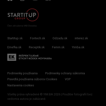
Člen združenia IAB Slovakia
Startitup.sk
Fontech.sk
Odzadu.sk
interez.sk
Emefka.sk
Receptik.sk
Femm.sk
Yimba.sk
Podmienky používania
Podmienky ochrany súkromia
Pravidlá používania súborov Cookies
VOP
Nastavenia cookies
Všetky práva vyhradené © YIM.BA 2026 | Použitie fotografií bez
vedomia autora je zakázané.