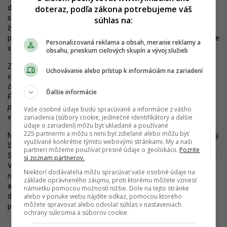
doteraz, podľa zákona potrebujeme váš
developmentu. Príkladom je prípad Smaltovne v Petržalke, ktorá
sa stane súčasťou developmentu
Nová Matadorka
napriek tomu,
súhlas na:
že ju mohol developer kľudne asanovať. Namiesto toho dodá
projektu mimoriadne príťažlivý charakter, ktorý bude v jeho prípade
Personalizovaná reklama a obsah, meranie reklamy a
silnou konkurenčnou výhodou.
obsahu, prieskum cieľových skupín a vývoj služieb
ZSE potvrdzuje, že si je vedomé existujúcich hodnôt.
„Sme si
Uchovávanie alebo prístup k informáciám na zariadení
vedomí spoločenskej zodpovednosti pri industriálnych stavbách,
čoho dôkazom je aj rozsiahla rekonštrukcia a prevádzka Elektrárne
Ďalšie informácie
Piešťany, ktorá slúži pre širokú verejnosť a stojí nemalé finančné
prostriedky,“
pripomína M. Dobošová. Ak tomu tak je, mala by byť
Vaše osobné údaje budú spracúvané a informácie z vášho
zariadenia (súbory cookie, jedinečné identifikátory a ďalšie
vyvinutá maximálna snaha aj v tomto prípade.
údaje o zariadení) môžu byť ukladané a používané
225 partnermi a môžu s nimi byť zdieľané alebo môžu byť
Nesúhlas s asanáciou už okrem občianskeho združenia vyjadrila aj
využívané konkrétne týmito webovými stránkami. My a naši
Slovenská komora architektov, starostka mestskej časti Bratisla –
partneri môžeme používať presné údaje o geolokácii.
Pozrite
Staré Mesto Zuzana Aufrichtová alebo primátor Bratislavy Matúš
si zoznam partnerov.
Vallo. Vo výsledku však ide skôr o symbolické gesto. Bude záležať
Niektorí dodávatelia môžu spracúvať vaše osobné údaje na
najmä na ZSE, ako na verejnú požiadavku objekt zachovať
základe oprávneného záujmu, proti ktorému môžete vzniesť
a zapojiť do života lokality zareaguje. Ak bude verejný tlak
námietku pomocou možností nižšie. Dole na tejto stránke
alebo v ponuke webu nájdite odkaz, pomocou ktorého
dostatočne silný, azda sa podarí zmeniť osud tejto malej, no
môžete spravovať alebo odvolať súhlas v nastaveniach
príťažlivej a pre identitu štvrte vzácnej budovy.
ochrany súkromia a súborov cookie.