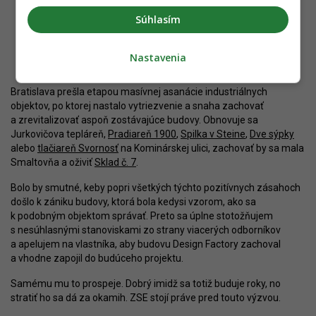
Súhlasím
Výrez vizuálu budovy z podnikového časopisu Impulz
Nastavenia
Bratislava prešla etapou masívnej asanácie industriálnych
objektov, po ktorej nastalo vytriezvenie a snaha zachovať
a zrevitalizovať aspoň zostávajúce budovy. Obnovuje sa
Jurkovičova tepláreň,
Pradiareň 1900
,
Spilka v Steine
,
Dve sýpky
alebo
tlačiareň Svornosť
na Kominárskej ulici, zachovať by sa mala
Smaltovňa a oživiť
Sklad č. 7
.
Bolo by smutné, keby popri všetkých týchto pozitívnych zásahoch
došlo k zániku budovy, ktorá bola kedysi vzorom, ako sa
k podobným objektom správať. Preto sa úplne stotožňujem
s nesúhlasnými stanoviskami zo strany viacerých odborníkov
a apelujem na vlastníka, aby budovu Design Factory zachoval
a vhodne zapojil do budúceho projektu.
Samému mu to prospeje. Dobrý imidž sa totiž buduje roky, no
stratiť ho sa dá za okamih. ZSE stojí práve pred touto výzvou.