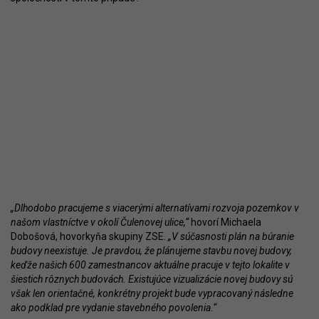
„Dlhodobo pracujeme s viacerými alternatívami rozvoja pozemkov v
našom vlastníctve v okolí Čulenovej ulice,“
hovorí Michaela
Dobošová, hovorkyňa skupiny ZSE.
„V súčasnosti plán na búranie
budovy neexistuje. Je pravdou, že plánujeme stavbu novej budovy,
keďže našich 600 zamestnancov aktuálne pracuje v tejto lokalite v
šiestich rôznych budovách. Existujúce vizualizácie novej budovy sú
však len orientačné, konkrétny projekt bude vypracovaný následne
ako podklad pre vydanie stavebného povolenia.“