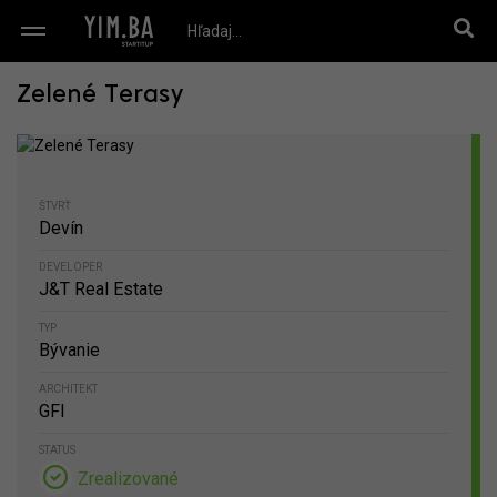
Zelené Terasy
ŠTVRŤ
Devín
DEVELOPER
J&T Real Estate
TYP
Bývanie
ARCHITEKT
GFI
STATUS
Zrealizované