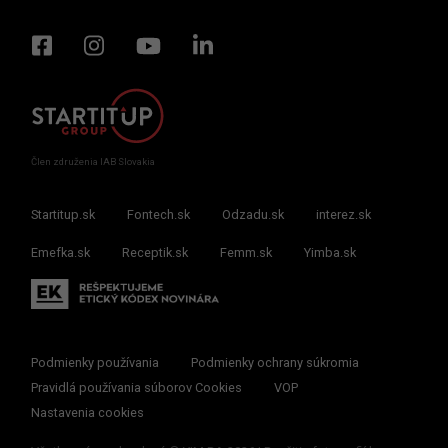
Člen združenia IAB Slovakia
Startitup.sk
Fontech.sk
Odzadu.sk
interez.sk
Emefka.sk
Receptik.sk
Femm.sk
Yimba.sk
Podmienky používania
Podmienky ochrany súkromia
Pravidlá používania súborov Cookies
VOP
Nastavenia cookies