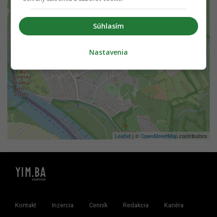
+
−
Súhlasím
Nastavenia
Leaflet
| ©
OpenStreetMap
contributors
Kontakt
Inzercia
Cenník
Redakcia
Kariéra