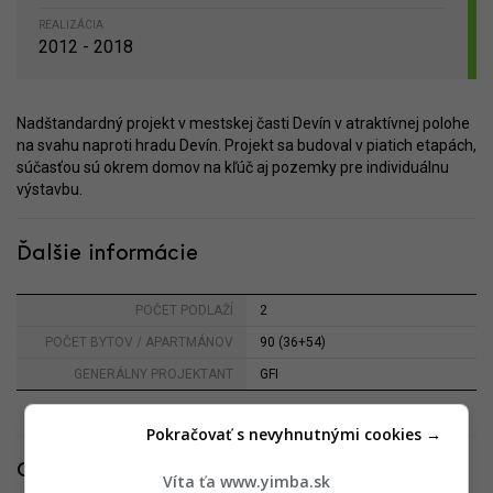
REALIZÁCIA
2012 - 2018
Nadštandardný projekt v mestskej časti Devín v atraktívnej polohe
na svahu naproti hradu Devín. Projekt sa budoval v piatich etapách,
súčasťou sú okrem domov na kľúč aj pozemky pre individuálnu
výstavbu.
Ďalšie informácie
POČET PODLAŽÍ
2
POČET BYTOV / APARTMÁNOV
90 (36+54)
GENERÁLNY PROJEKTANT
GFI
Pokračovať s nevyhnutnými cookies →
Galéria
Víta ťa www.yimba.sk