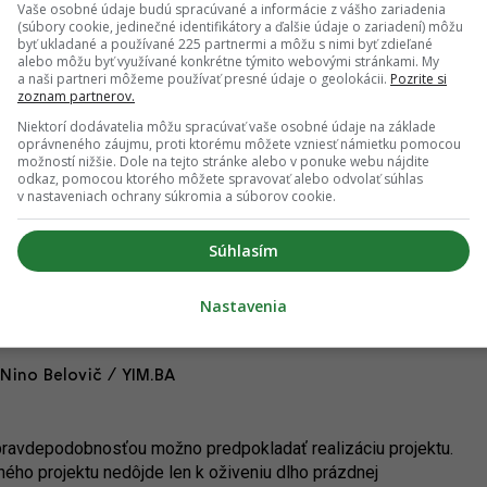
a) a recepcia. Interiér bude možné flexibilne využívať aj na
Vaše osobné údaje budú spracúvané a informácie z vášho zariadenia
ie či školenia. V celom objekte bude kontrolovaný vstup na
(súbory cookie, jedinečné identifikátory a ďalšie údaje o zariadení) môžu
byť ukladané a používané 225 partnermi a môžu s nimi byť zdieľané
pre jednotlivé zložky.
alebo môžu byť využívané konkrétne týmito webovými stránkami. My
a naši partneri môžeme používať presné údaje o geolokácii.
Pozrite si
e súťaže na zhotoviteľa stavby v januári 2025. Následne sa
zoznam partnerov.
ové dokončenie prác sa očakáva v marci 2026, čo je dané
Niektorí dodávatelia môžu spracúvať vaše osobné údaje na základe
omto momente už prebiehajú prípravné búracie práce,
oprávneného záujmu, proti ktorému môžete vzniesť námietku pomocou
možností nižšie. Dole na tejto stránke alebo v ponuke webu nájdite
odkaz, pomocou ktorého môžete spravovať alebo odvolať súhlas
v nastaveniach ochrany súkromia a súborov cookie.
0 miliónov eur. Prípravné práce majú stáť ďalších 1,5 milióna.
, ktorý dospel k záveru, že nepôjde o najefektívnejšiu
využitím relatívne mohutnej stavby.
Súhlasím
Nastavenia
 Nino Belovič / YIM.BA
pravdepodobnosťou možno predpokladať realizáciu projektu.
ho projektu nedôjde len k oživeniu dlho prázdnej