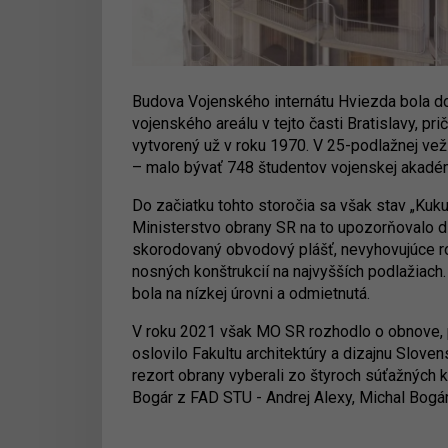
Budova Vojenského internátu Hviezda bola do
vojenského areálu v tejto časti Bratislavy, pr
vytvorený už v roku 1970. V 25-podlažnej ve
– malo bývať 748 študentov vojenskej akadé
Do začiatku tohto storočia sa však stav „Kuku
Ministerstvo obrany SR na to upozorňovalo d
skorodovaný obvodový plášť, nevyhovujúce ro
nosných konštrukcií na najvyšších podlažiach.
bola na nízkej úrovni a odmietnutá.
V roku 2021 však MO SR rozhodlo o obnove, p
oslovilo Fakultu architektúry a dizajnu Slove
rezort obrany vyberali zo štyroch súťažných k
Bogár z FAD STU - Andrej Alexy, Michal Bogár