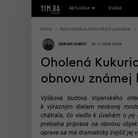
Aktuálne
Videá
Home
Rekonštrukcie historických pamiatok
ADRIAN GUBČO
06.11.2024 16:08
Oholená Kukuric
obnovu známej 
Výšková budova Vojenského inte
k výrazným dielam neskorej moder
chátrala, čo viedlo k úvahám o jej 
prebieha príprava na obnovu objek
oprave sa má dramaticky zvýšiť jej 