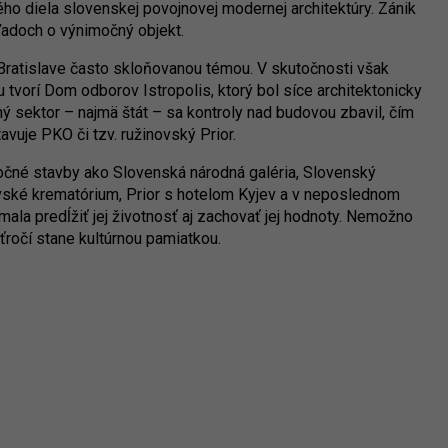
ného diela slovenskej povojnovej modernej architektúry. Zánik
ľadoch o výnimočný objekt.
Bratislave často skloňovanou témou. V skutočnosti však
 tvorí Dom odborov Istropolis, ktorý bol síce architektonicky
ý sektor – najmä štát – sa kontroly nad budovou zbavil, čím
tavuje PKO či tzv. ružinovský Prior.
močné stavby ako Slovenská národná galéria, Slovenský
avské krematórium, Prior s hotelom Kyjev a v neposlednom
 mala predĺžiť jej životnosť aj zachovať jej hodnoty. Nemožno
aťročí stane kultúrnou pamiatkou.