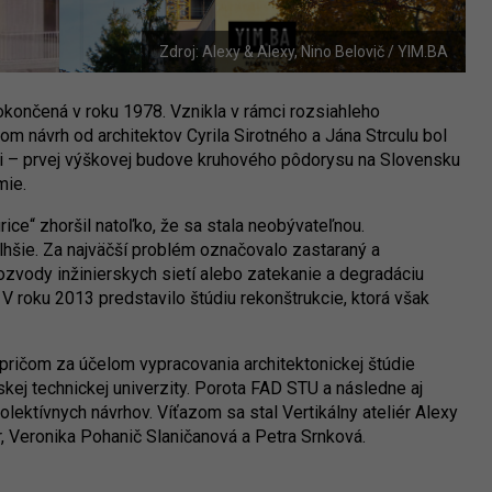
Zdroj: Alexy & Alexy, Nino Belovič / YIM.BA
končená v roku 1978. Vznikla v rámci rozsiahleho
ičom návrh od architektov Cyrila Sirotného a Jána Strculu bol
ži – prvej výškovej budove kruhového pôdorysu na Slovensku
mie.
rice“ zhoršil natoľko, že sa stala neobývateľnou.
lhšie. Za najväčší problém označovalo zastaraný a
zvody inžinierskych sietí alebo zatekanie a degradáciu
 V roku 2013 predstavilo štúdiu rekonštrukcie, ktorá však
ričom za účelom vypracovania architektonickej štúdie
nskej technickej univerzity. Porota FAD STU a následne aj
olektívnych návrhov. Víťazom sa stal Vertikálny ateliér Alexy
, Veronika Pohanič Slaničanová a Petra Srnková.