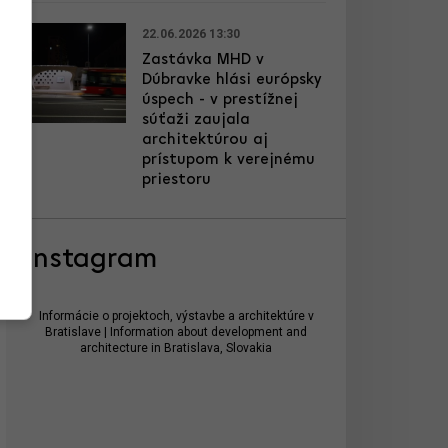
22.06.2026 13:30
Zastávka MHD v
Dúbravke hlási európsky
úspech - v prestížnej
súťaži zaujala
architektúrou aj
prístupom k verejnému
priestoru
Instagram
Informácie o projektoch, výstavbe a architektúre v
Bratislave | Information about development and
architecture in Bratislava, Slovakia