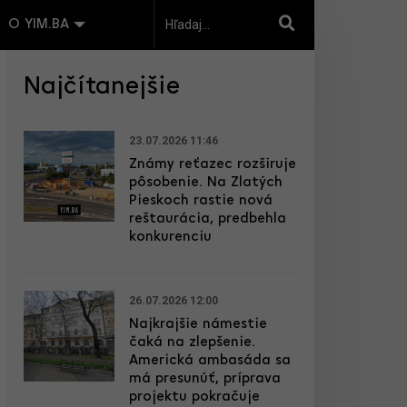
O YIM.BA
Najčítanejšie
23.07.2026 11:46
Známy reťazec rozširuje
pôsobenie. Na Zlatých
Pieskoch rastie nová
reštaurácia, predbehla
konkurenciu
26.07.2026 12:00
Najkrajšie námestie
čaká na zlepšenie.
Americká ambasáda sa
má presunúť, príprava
projektu pokračuje