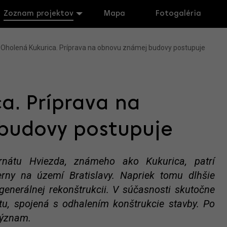
Zoznam projektov
Mapa
Fotogaléria
Oholená Kukurica. Príprava na obnovu známej budovy postupuje
a. Príprava na
budovy postupuje
rnátu Hviezda, známeho ako Kukurica, patrí
ny na území Bratislavy. Napriek tomu dlhšie
generálnej rekonštrukcii. V súčasnosti skutočne
tu, spojená s odhalením konštrukcie stavby. Po
význam.