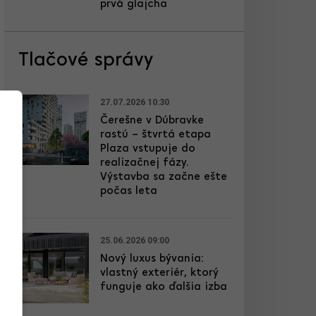
prvá glajcha
Tlačové správy
27.07.2026 10:30
Čerešne v Dúbravke
rastú – štvrtá etapa
Plaza vstupuje do
realizačnej fázy.
Výstavba sa začne ešte
počas leta
25.06.2026 09:00
Nový luxus bývania:
vlastný exteriér, ktorý
funguje ako ďalšia izba