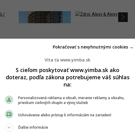
ekonštrukcie v zmysle nových požiadaviek Ministerstva
Pokračovať s nevyhnutnými cookies →
ebné povolenie a realizáciu stavby na základe verejného
 Engineering Slovakia.
Víta ťa www.yimba.sk
li hodnoty pôvodnej stavby. Dané riešenie vyzdvihuje
S cieľom poskytovať www.yimba.sk ako
ch konštrukcií, materiálov a architektonických detailov.
doteraz, podľa zákona potrebujeme váš súhlas
ementy, schodiskové konštrukcie, zábradlia alebo výtvarné
na:
h.
 ako kancelársky objekt, v rámci ktorého Ministerstvo obrany
Personalizovaná reklama a obsah, meranie reklamy a obsahu,
prieskum cieľových skupín a vývoj služieb
state o jeho nové sídlo, do ktorého sa nasťahujú
acita budovy bude 750 zamestnancov. Na najvyšších
Uchovávanie alebo prístup k informáciám na zariadení
e vedenie rezortu.
Ďalšie informácie
adné služby. Súčasťou parteru budú vstupné priestory,