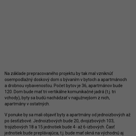
Na základe prepracovaného projektu by tak mal vzniknúť
osempodlažný doskový dom s bývaním v bytoch a apartmánoch
a drobnou vybavenosťou. Počet bytov je 36, apartmánov bude
120. Dom bude mať tri vertikálne komunikačné jadrá (t.j. tri
vchody), byty sa budú nachádzať v najjužnejšom z nich,
apartmány v ostatných.
V ponuke by sa mali objaviť byty a apartmány od jednoizbových až
po šesťizbové. Jednoizbových bude 20, dvojizbových 103,
trojizbových 18 a 15 jednotiek bude 4- až 6-izbových. Časť
jednotiek bude preplávajúca, t.j. bude mať okná na východnú aj