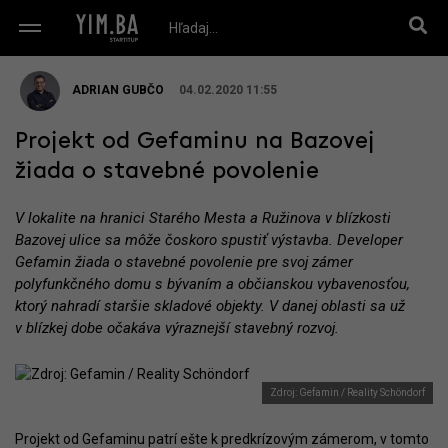
ADRIAN GUBČO
04.02.2020 11:55
Projekt od Gefaminu na Bazovej
žiada o stavebné povolenie
V lokalite na hranici Starého Mesta a Ružinova v blízkosti
Bazovej ulice sa môže čoskoro spustiť výstavba. Developer
Gefamin žiada o stavebné povolenie pre svoj zámer
polyfunkčného domu s bývaním a občianskou vybavenosťou,
ktorý nahradí staršie skladové objekty. V danej oblasti sa už
v blízkej dobe očakáva výraznejší stavebný rozvoj.
Zdroj: Gefamin / Reality Schöndorf
Projekt od Gefaminu patrí ešte k predkrízovým zámerom, v tomto