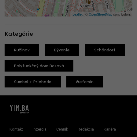
Leaflet
| ©
OpenStreetMap
contributors
Kategórie
Ružinov
Bývanie
Schöndorf
Polyfunkčný dom Bazová
Sumbal + Priehoda
Gefamin
Kontakt
Inzercia
Cenník
Redakcia
Kariéra