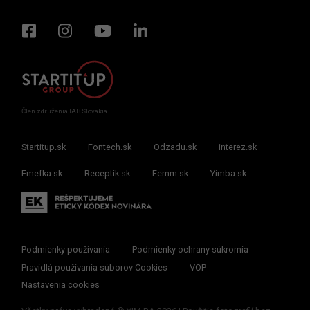
Člen združenia IAB Slovakia
Startitup.sk
Fontech.sk
Odzadu.sk
interez.sk
Emefka.sk
Receptik.sk
Femm.sk
Yimba.sk
Podmienky používania
Podmienky ochrany súkromia
Pravidlá používania súborov Cookies
VOP
Nastavenia cookies