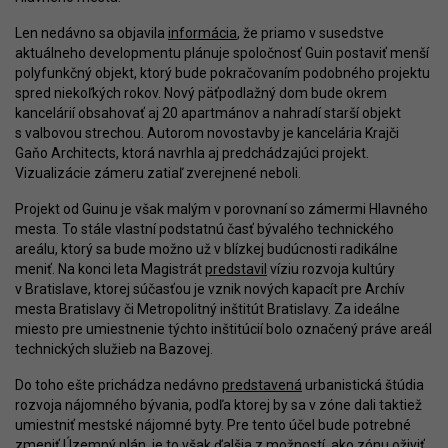
Len nedávno sa objavila
informácia
, že priamo v susedstve
aktuálneho developmentu plánuje spoločnosť Guin postaviť menší
polyfunkčný objekt, ktorý bude pokračovaním podobného projektu
spred niekoľkých rokov. Nový päťpodlažný dom bude okrem
kancelárií obsahovať aj 20 apartmánov a nahradí starší objekt
s valbovou strechou. Autorom novostavby je kancelária Krajči
Gaňo Architects, ktorá navrhla aj predchádzajúci projekt.
Vizualizácie zámeru zatiaľ zverejnené neboli.
Projekt od Guinu je však malým v porovnaní so zámermi Hlavného
mesta. To stále vlastní podstatnú časť bývalého technického
areálu, ktorý sa bude možno už v blízkej budúcnosti radikálne
meniť. Na konci leta Magistrát
predstavil
víziu rozvoja kultúry
v Bratislave, ktorej súčasťou je vznik nových kapacít pre Archív
mesta Bratislavy či Metropolitný inštitút Bratislavy. Za ideálne
miesto pre umiestnenie týchto inštitúcií bolo označený práve areál
technických služieb na Bazovej.
Do toho ešte prichádza nedávno
predstavená
urbanistická štúdia
rozvoja nájomného bývania, podľa ktorej by sa v zóne dali taktiež
umiestniť mestské nájomné byty. Pre tento účel bude potrebné
zmeniť Územný plán, je to však ďalšia z možností, ako zónu oživiť.