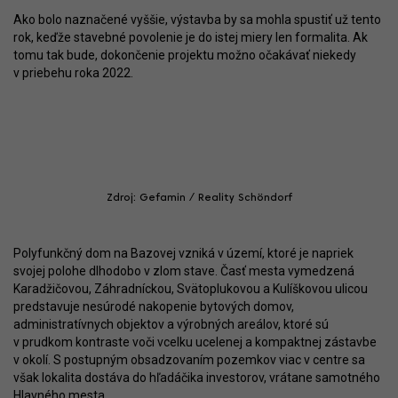
Ako bolo naznačené vyššie, výstavba by sa mohla spustiť už tento
rok, keďže stavebné povolenie je do istej miery len formalita. Ak
tomu tak bude, dokončenie projektu možno očakávať niekedy
v priebehu roka 2022.
Zdroj: Gefamin / Reality Schöndorf
Polyfunkčný dom na Bazovej vzniká v území, ktoré je napriek
svojej polohe dlhodobo v zlom stave. Časť mesta vymedzená
Karadžičovou, Záhradníckou, Svätoplukovou a Kulíškovou ulicou
predstavuje nesúrodé nakopenie bytových domov,
administratívnych objektov a výrobných areálov, ktoré sú
v prudkom kontraste voči vcelku ucelenej a kompaktnej zástavbe
v okolí. S postupným obsadzovaním pozemkov viac v centre sa
však lokalita dostáva do hľadáčika investorov, vrátane samotného
Hlavného mesta.