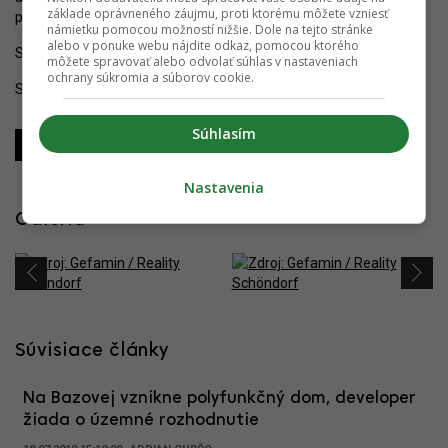
základe oprávneného záujmu, proti ktorému môžete vzniesť
podporovaná.
námietku pomocou možností nižšie. Dole na tejto stránke
alebo v ponuke webu nájdite odkaz, pomocou ktorého
Sledujte YIM.BA na
Instagrame
.
môžete spravovať alebo odvolať súhlas v nastaveniach
ochrany súkromia a súborov cookie.
Sledujte YIM.BA na
YouTube
.
Súhlasím
Zdieľať
Zdieľať
Zdieľať
Nastavenia
Galéria
Súvisiace články
Na Bazovej vznikne polyfunkčný dom, developer
žiada o územné rozhodnutie