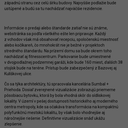
západnú stranu cez celú šírku budovy. Najvyššie podlažie bude
ustúpené a budú sa tu nachádzať najväčšie rezidencie.
Informácie o predaji alebo štandarde zatiaľ nie sú známe,
webstránka sa podľa všetkého ešte len pripravuje. Každý
z vchodov však má obsahovať recepciu, spoločenskú miestnosť
alebo kočíkareň, čo mnohokrát nie je bežné v projektoch
stredného štandardu. Na prízemí domu sa bude okrem toho
nachádzať aj fitnesscentrum. Parkovanie bude umiestnené
v dvojpodlažnej podzemnej garáži, kde bude 160 miest, ďalších 38
stojísk bude na teréne. Prístup bude zabezpečený z Bazovej aj
Kulíškovej ulice.
Čo sa týka architektúry, tú spracovala kancelária Sumbal +
Priehoda. Dosiaľ zverejnené vizualizácie zobrazujú priemerne
pôsobiacu bytovku, ktorá by bola vhodná skôr do sídliskovej
lokality. V území v pešej dostupnosti historického aj moderného
centra metropoly, kde sa očakáva transformácia na kompaktnú
polyfunkčnú mestskú lokalitu, by však bolo vhodnejšie aj
náročnejšie riešenie. Definitívne vizualizácie snáď ukážu
zlepšenie.