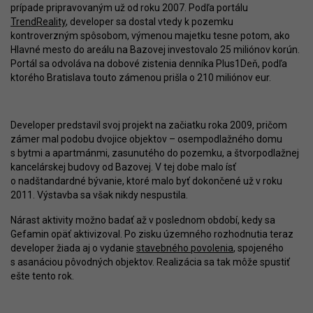
prípade pripravovaným už od roku 2007. Podľa portálu
TrendReality
, developer sa dostal vtedy k pozemku
kontroverzným spôsobom, výmenou majetku tesne potom, ako
Hlavné mesto do areálu na Bazovej investovalo 25 miliónov korún.
Portál sa odvoláva na dobové zistenia denníka Plus1Deň, podľa
ktorého Bratislava touto zámenou prišla o 210 miliónov eur.
Developer predstavil svoj projekt na začiatku roka 2009, pričom
zámer mal podobu dvojice objektov – osempodlažného domu
s bytmi a apartmánmi, zasunutého do pozemku, a štvorpodlažnej
kancelárskej budovy od Bazovej. V tej dobe malo ísť
o nadštandardné bývanie, ktoré malo byť dokončené už v roku
2011. Výstavba sa však nikdy nespustila.
Nárast aktivity možno badať až v poslednom období, kedy sa
Gefamin opäť aktivizoval. Po zisku územného rozhodnutia teraz
developer žiada aj o vydanie
stavebného povolenia
, spojeného
s asanáciou pôvodných objektov. Realizácia sa tak môže spustiť
ešte tento rok.