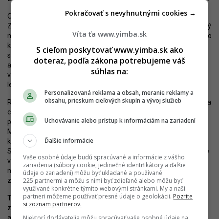
Pokračovať s nevyhnutnými cookies →
Otázkou zostáva ďalší rozvoj bloku medzi Karadžičovou,
Záhradníckou, Svätoplukovou a Koceľovou, ktorý ostáva rozdelený
Víta ťa www.yimba.sk
na väčší počet vlastníkov. Za ideálny scenár by som považoval jeho
kompletné skúpenie silným a solídnym developerom, spojené
S cieľom poskytovať www.yimba.sk ako
s asanáciou väčšiny objektov s výnimkou dvoch novostavieb,
doteraz, podľa zákona potrebujeme váš
a následné vybudovanie veľkého, komplexného developmentu po
súhlas na:
vzore
Blumentalu
,
Steinu
alebo
Zwirnu
. To však nateraz ostáva
len v rovine úvah.
Personalizovaná reklama a obsah, meranie reklamy a
obsahu, prieskum cieľových skupín a vývoj služieb
Realizácia známych aj očakávaných zámerov by zásadne zmenila
charakter územia, ktoré sa môže z dnešného zlého stavu
Uchovávanie alebo prístup k informáciám na zariadení
premeniť na jednu z populárnych častí mesta. Od nového sídla
MIBu sa napríklad očakáva vznik atraktívnej a prístupnej budovy,
Ďalšie informácie
ktorej súčasťou bude interaktívne Centrum rozvoja mesta.
Sprístupniť sa má aj AMB, kým mestský nájomný dom bude určite
Vaše osobné údaje budú spracúvané a informácie z vášho
výsledkom architektonickej súťaže. V areáli sa dnes navyše
zariadenia (súbory cookie, jedinečné identifikátory a ďalšie
nachádzajú industriálne objekty, ktoré sa pravdepodobne
údaje o zariadení) môžu byť ukladané a používané
225 partnermi a môžu s nimi byť zdieľané alebo môžu byť
zachovajú a zrekonštruujú.
využívané konkrétne týmito webovými stránkami. My a naši
partneri môžeme používať presné údaje o geolokácii.
Pozrite
Táto lokalita je ideálnym miestom pre novú hustú mestskú
si zoznam partnerov.
zástavbu, ktorá prinesie nové funkcie a zlepší priechodnosť
Niektorí dodávatelia môžu spracúvať vaše osobné údaje na
a kontinuitu územia. Jej transformácia by mala byť maximálne