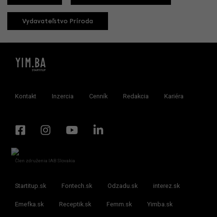
Vydavateľstvo Príroda
Kontakt
Inzercia
Cenník
Redakcia
Kariéra
Člen združenia IAB Slovakia
Startitup.sk
Fontech.sk
Odzadu.sk
interez.sk
Emefka.sk
Receptik.sk
Femm.sk
Yimba.sk