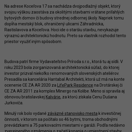
Na adrese Koceľova 17 sa nachádza dvojpodlažný objekt, ktorý
svojou výškou zaostáva za okolitými stavbami vrátane priľahlých
bytových domov či budovy strednej odbornej školy. Napriek tomu
dopĺňa mestský blok, ohraničený ulicami Záhradnícka,
Rastislavova a Koceľova. Hoci ide o staršiu stavbu, nevykazuje
výraznú architektonickú hodnotu. Preto sa vlastník rozhodol tento
priestor využiť iným spôsobom.
Budova patrí firme Vydavateľstvo Príroda s.r.o., ktorá tu aj sídli. V
roku 2023 bola zorganizovaná architektonická súťaž, do ktorej
investor prizval niekoľko renomovaných slovenských ateliérov.
Presadila sa kancelária Hantabal Architekti, ktorá už má na konte
ocenenie CE ZA AR 2020 za
LifePark Residence
na Drotárskej či
CE ZA AR 2011 za komplex Minergo na Kolibe. Meno si spravila aj
obnovou bratislavskej
Kalvárie
, za ktorú získala Cenu Dušana
Jurkoviča.
Minulý rok bolo vydané
záväzné stanovisko mesta
k investičnej
činnosti, v ktorom sa počítalo so 46 bytmi, troma obchodnými
prevádzkami a 75 parkovacími miestami v garáži. Podľa nedávno
zverejneného
oznámenia o začatí konania
o umiestnení stavby