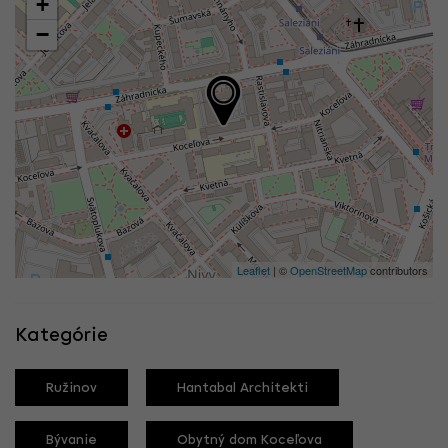
+
−
Leaflet
| ©
OpenStreetMap
contributors
Kategórie
Ružinov
Hantabal Architekti
Bývanie
Obytný dom Koceľova