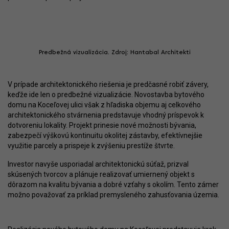
Predbežná vizualizácia. Zdroj: Hantabal Architekti
V prípade architektonického riešenia je predčasné robiť závery,
keďže ide len o predbežné vizualizácie. Novostavba bytového
domu na Koceľovej ulici však z hľadiska objemu aj celkového
architektonického stvárnenia predstavuje vhodný príspevok k
dotvoreniu lokality. Projekt prinesie nové možnosti bývania,
zabezpečí výškovú kontinuitu okolitej zástavby, efektívnejšie
využitie parcely a prispeje k zvýšeniu prestíže štvrte.
Investor navyše usporiadal architektonickú súťaž, prizval
skúsených tvorcov a plánuje realizovať umiernený objekt s
dôrazom na kvalitu bývania a dobré vzťahy s okolím. Tento zámer
možno považovať za príklad premysleného zahusťovania územia.