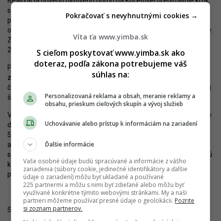
Realizácia nového bytového domu na Koceľovej predstavuje krok
smerom k modernejšiemu a funkčnejšiemu mestskému
Pokračovať s nevyhnutnými cookies →
prostrediu. Kedy by sa mohol dostať do výstavby, je zatiaľ ťažké
odhadnúť, keďže aktuálne len začalo konanie o umiestnení stavby.
Víta ťa www.yimba.sk
Zrejme sa však realizácia nezačne skôr ako v druhej polovici roka
2026.
S cieľom poskytovať www.yimba.sk ako
doteraz, podľa zákona potrebujeme váš
Projekt je príkladom toho, ako možno prostredníctvom citlivého
súhlas na:
zahusťovania a efektívneho využitia pozemkov rozvíjať mestské
časti bez straty ich charakteru. Napokon, severná časť ružinovskej
Personalizovaná reklama a obsah, meranie reklamy a
štvrte Nivy patrí k najkrajším lokalitám na bývanie v Bratislave.
obsahu, prieskum cieľových skupín a vývoj služieb
Vysoko efektívne využitie pozemku v lokalite priniesol aj dávnejšie
Uchovávanie alebo prístup k informáciám na zariadení
dokončený projekt
Sofora
na zužujúcom sa pozemku medzi
Svätoplukovou a Kvačalovou ulicou. Projekt obsahuje rezidenčnú
Ďalšie informácie
aj administratívnu funkciu, pričom obe sú umiestnené v
samostatných budovách. Podobné realizácie pozitívne prispievajú
Vaše osobné údaje budú spracúvané a informácie z vášho
k zlepšeniu imidžu územia a dom na Koceľovej by sa k nim mohol
zariadenia (súbory cookie, jedinečné identifikátory a ďalšie
pridať.
údaje o zariadení) môžu byť ukladané a používané
225 partnermi a môžu s nimi byť zdieľané alebo môžu byť
využívané konkrétne týmito webovými stránkami. My a naši
partneri môžeme používať presné údaje o geolokácii.
Pozrite
si zoznam partnerov.
Sledujte YIM.BA na
Instagrame
.