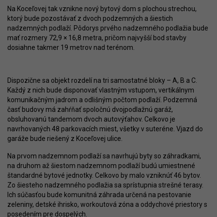
Na Koceľovej tak vznikne nový bytový dom s plochou strechou,
ktorý bude pozostávať z dvoch podzemných a šiestich
nadzemných podlaží. Pôdorys prvého nadzemného podlažia bude
mať rozmery 72,9 × 16,8 metra, pričom najvyšší bod stavby
dosiahne takmer 19 metrov nad terénom.
Dispozične sa objekt rozdelí na tri samostatné bloky – A, B a C.
Každý z nich bude disponovať vlastným vstupom, vertikálnym
komunikačným jadrom a odlišným počtom podlaží. Podzemná
časť budovy má zahŕňať spoločnú dvojpodlažnú garáž,
obsluhovanú tandemom dvoch autovýťahov. Celkovo je
navrhovaných 48 parkovacích miest, všetky v suteréne. Vjazd do
garáže bude riešený z Koceľovej ulice.
Na prvom nadzemnom podlaží sa navrhujú byty so záhradkami,
na druhom až šiestom nadzemnom podlaží budú umiestnené
štandardné bytové jednotky. Celkovo by malo vzniknúť 46 bytov.
Zo šiesteho nadzemného podlažia sa sprístupnia strešné terasy.
Ich súčasťou bude komunitná záhrada určená na pestovanie
zeleniny, detské ihrisko, workoutová zóna a oddychové priestory s
posedením pre dospelých.