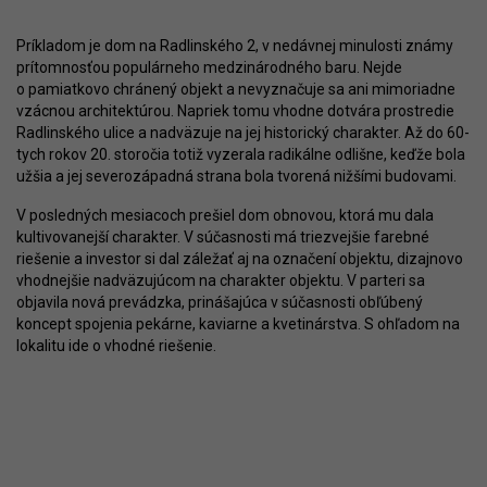
Príkladom je dom na Radlinského 2, v nedávnej minulosti známy
prítomnosťou populárneho medzinárodného baru. Nejde
o pamiatkovo chránený objekt a nevyznačuje sa ani mimoriadne
vzácnou architektúrou. Napriek tomu vhodne dotvára prostredie
Radlinského ulice a nadväzuje na jej historický charakter. Až do 60-
tych rokov 20. storočia totiž vyzerala radikálne odlišne, keďže bola
užšia a jej severozápadná strana bola tvorená nižšími budovami.
V posledných mesiacoch prešiel dom obnovou, ktorá mu dala
kultivovanejší charakter. V súčasnosti má triezvejšie farebné
riešenie a investor si dal záležať aj na označení objektu, dizajnovo
vhodnejšie nadväzujúcom na charakter objektu. V parteri sa
objavila nová prevádzka, prinášajúca v súčasnosti obľúbený
koncept spojenia pekárne, kaviarne a kvetinárstva. S ohľadom na
lokalitu ide o vhodné riešenie.