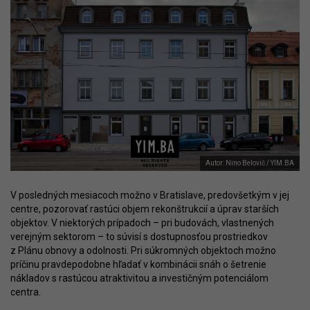
Autor: Nino Belovič / YIM.BA
V posledných mesiacoch možno v Bratislave, predovšetkým v jej
centre, pozorovať rastúci objem rekonštrukcií a úprav starších
objektov. V niektorých prípadoch – pri budovách, vlastnených
verejným sektorom – to súvisí s dostupnosťou prostriedkov
z Plánu obnovy a odolnosti. Pri súkromných objektoch možno
príčinu pravdepodobne hľadať v kombinácii snáh o šetrenie
nákladov s rastúcou atraktivitou a investičným potenciálom
centra.