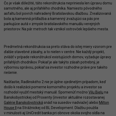
Čo je však dôležité, táto rekonštrukcia nepriniesla len úpravu domu
samotného, ale aj priľahlého chodníka. Namiesto pôvodného
asfaltu bol povrch nahradený Bratislavskou dlažbou. Zrealizovaná
bola aj kamenná prídlažba a kamenný zvažujúci sa pás pre
parkujúce autá v zmysle bratislavského manuálu verejných
priestorov. Na pár metroch tak vznikol ostrovček lepšieho mesta.
Predmetná rekonštrukcia sa preto stáva do istej miery vzorom pre
ďalšie stavebné zásahy, a to nielen v centre. Nie každý projekt,
zvlášť v prípade rekonštrukcií existujúcich domov, vyžaduje úpravy
priľahlých chodníkov. Pokiaľ je ale takýto zásah potrebný, je
výbornou správou, pokiaľ sa investor rozhodne práve pre takéto
riešenie.
Našťastie, Radlinského 2 nie je úplne ojedinelým prípadom, keď
došlo k realizácii pomerne komorného projektu a investor sa
rozhodol využiť mestský manuál. Spomenúť možno
Vilu Bielu
na
Banskobystrickej od Proxenty (investor aktuálne rozostavanej
Galérie Banskobystrická
snáď na susedov nadviaže) alebo
Milton
House II
na Strážnickej od BL Development. Dlažbu použila
v minulosti aj UniCredit banka pri obnove okolia svojho sídla na