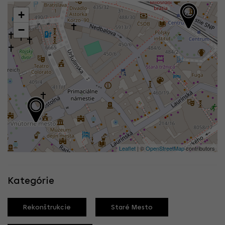
+
−
Leaflet
| ©
OpenStreetMap
contributors
Kategórie
Rekonštrukcie
Staré Mesto