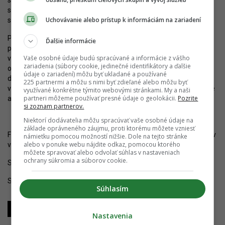
sa s Bratislavou spájala napríklad tak, ako pražská mozaika
s Prahou. Tá je však súčasťou obrazu českej metropoly už od 19.
Uchovávanie alebo prístup k informáciám na zariadení
storočia.
Pri podobnom prístupe – keď bude takýmto spôsobom
Ďalšie informácie
postupovať nielen samospráva, ale aj súkromní investori pri
Vaše osobné údaje budú spracúvané a informácie z vášho
vlastných projektoch – bude situácia už veľmi skoro dramaticky
zariadenia (súbory cookie, jedinečné identifikátory a ďalšie
odlišná. Ak sa bude Bratislavská dlažba používať aj naďalej, do
údaje o zariadení) môžu byť ukladané a používané
desiatich rokov bude skutočne súčasťou identity mesta. Projekty
225 partnermi a môžu s nimi byť zdieľané alebo môžu byť
v réžii Magistrátu či mestských častí budú pritom rovnako dôležité
využívané konkrétne týmito webovými stránkami. My a naši
partneri môžeme používať presné údaje o geolokácii.
Pozrite
ako na prvý pohľad drobné úpravy zo strany investorov.
si zoznam partnerov.
Niektorí dodávatelia môžu spracúvať vaše osobné údaje na
základe oprávneného záujmu, proti ktorému môžete vzniesť
Fotografie Radlinskej 2 z 8.11.2025. Pozrite si rekonštrukcie budov
námietku pomocou možností nižšie. Dole na tejto stránke
alebo v ponuke webu nájdite odkaz, pomocou ktorého
vo
fotoalbumoch
.
môžete spravovať alebo odvolať súhlas v nastaveniach
ochrany súkromia a súborov cookie.
Sledujte YIM.BA na
Instagrame
.
Sledujte YIM.BA na
YouTube
.
Súhlasím
Zdieľať
Zdieľať
Zdieľať
Nastavenia