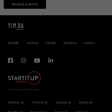
Verejný priestor
Kontakt
Inzercia
Cenník
Redakcia
Kariéra
Člen združenia IAB Slovakia
Startitup.sk
Fontech.sk
Odzadu.sk
interez.sk