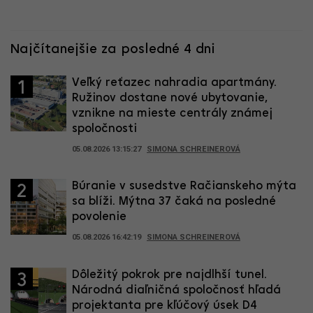
Najčítanejšie za posledné 4 dni
Veľký reťazec nahradia apartmány.
1
Ružinov dostane nové ubytovanie,
vznikne na mieste centrály známej
spoločnosti
05.08.2026 13:15:27
SIMONA SCHREINEROVÁ
Búranie v susedstve Račianskeho mýta
2
sa blíži. Mýtna 37 čaká na posledné
povolenie
05.08.2026 16:42:19
SIMONA SCHREINEROVÁ
Dôležitý pokrok pre najdlhší tunel.
3
Národná diaľničná spoločnosť hľadá
projektanta pre kľúčový úsek D4