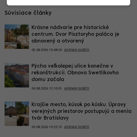
Súvisiace články
Krásne nádvorie pre historické
centrum. Dvor Pisztoryho paláca je
obnovený a otvorený
05.08.2026 10:48:20
ADRIAN GUBČO
Pýcha veľkolepej ulice konečne v
rekonštrukcii. Obnova Swetlikovho
domu začala
04.08.2026 12:10:01
ADRIAN GUBČO
Krajšie mesto, kúsok po kúsku. Úpravy
verejných priestorov postupujú a menia
tvár Bratislavy
03.08.2026 19:22:13
ADRIAN GUBČO