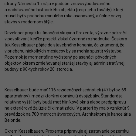
strany Námestia 1. mája v podobe znovuvybudovaného
a nadstavaného historického objektu (resp. jeho fasády), ktorý
musel byť v priebehu minulého roka asanovaný, a úplne novej
stavby v modernom štýle.
Developer projektu, finančná skupina Proxenta, výrazne pokročil
v povoľovaní, keďže projekt získal
územné rozhodnutie
. Čoskoro
tak Kesselbauer pôjde do stavebného konania, čo znamená, že
v priebehu niekoľkých mesiacov by sa mohla spustiť výstavba.
Pozemok je momentálne vyčistený po asanácii pôvodných
objektov, okrem zmieňovanej staršej stavby aj administratívnej
budovy z 90-tych rokov 20. storočia.
Kesselbauer bude mať 116 rezidenčných jednotiek (47 bytov, 69
apartmánov), medzi ktorými dominujú dvojizbáky. Štandard je
relatívne vyšší, byty budú mať hliníkové okná alebo predprípravu
na exteriérové žalúzie či klimatizáciu. V parteri by malo vzniknúť 9
prevádzok na 700 metroch štvorcových. Architektom je kancelária
Beionde.
Okrem Kesselbaueru Proxenta pripravuje aj zastavanie pozemku