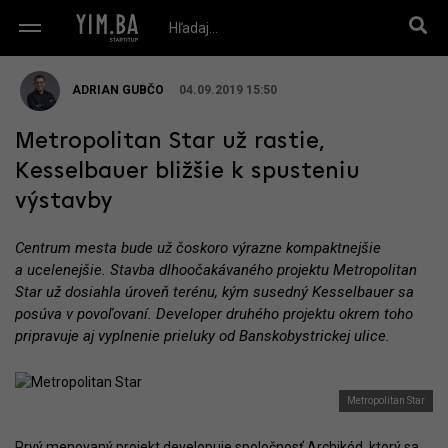
ADRIAN GUBČO
04.09.2019 15:50
Metropolitan Star už rastie,
Kesselbauer bližšie k spusteniu
výstavby
Centrum mesta bude už čoskoro výrazne kompaktnejšie
a ucelenejšie. Stavba dlhoočakávaného projektu Metropolitan
Star už dosiahla úroveň terénu, kým susedný Kesselbauer sa
posúva v povoľovaní. Developer druhého projektu okrem toho
pripravuje aj vyplnenie prieluky od Banskobystrickej ulice.
Metropolitan Star
Prvý menovaný projekt developuje spoločnosť Archikód, ktorý sa