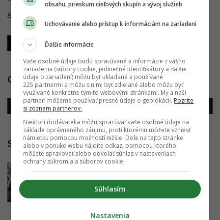
obsahu, prieskum cieľových skupín a vývoj služieb
Sledujte YIM.BA na
YouTube
.
Uchovávanie alebo prístup k informáciám na zariadení
Zdieľať
Zdieľať
Zdieľať
Ďalšie informácie
Vaše osobné údaje budú spracúvané a informácie z vášho
zariadenia (súbory cookie, jedinečné identifikátory a ďalšie
údaje o zariadení) môžu byť ukladané a používané
Galéria
225 partnermi a môžu s nimi byť zdieľané alebo môžu byť
využívané konkrétne týmito webovými stránkami. My a naši
partneri môžeme používať presné údaje o geolokácii.
Pozrite
si zoznam partnerov.
Niektorí dodávatelia môžu spracúvať vaše osobné údaje na
základe oprávneného záujmu, proti ktorému môžete vzniesť
námietku pomocou možností nižšie. Dole na tejto stránke
Súvisiace články
alebo v ponuke webu nájdite odkaz, pomocou ktorého
môžete spravovať alebo odvolať súhlas v nastaveniach
ochrany súkromia a súborov cookie.
Umelecký unikát aj verejný priestor.
Kesselbauer je dokončený
Súhlasím
11.06.2023 18:00:00
ADRIAN GUBČO
Nastavenia