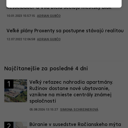
Zo štrbavých zubov kompaktný kus mesta.
Kesselbauer a Vila Biela sceľujú mestský blok
10.01.2023 15:57:15
ADRIAN GUBČO
Veľké plány Proxenty sa postupne stávajú realitou
12.07.2022 12:06:58
ADRIAN GUBČO
Najčítanejšie za posledné 4 dni
Veľký reťazec nahradia apartmány.
1
Ružinov dostane nové ubytovanie,
vznikne na mieste centrály známej
spoločnosti
05.08.2026 13:15:27
SIMONA SCHREINEROVÁ
Búranie v susedstve Račianskeho mýta
2