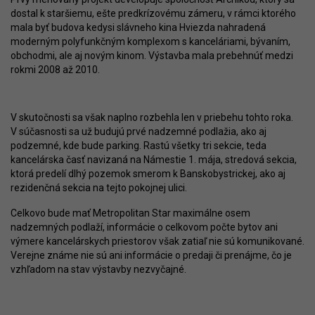
dostal k staršiemu, ešte predkrízovému zámeru, v rámci ktorého
mala byť budova kedysi slávneho kina Hviezda nahradená
moderným polyfunkčným komplexom s kanceláriami, bývaním,
obchodmi, ale aj novým kinom. Výstavba mala prebehnúť medzi
rokmi 2008 až 2010.
V skutočnosti sa však naplno rozbehla len v priebehu tohto roka.
V súčasnosti sa už budujú prvé nadzemné podlažia, ako aj
podzemné, kde bude parking. Rastú všetky tri sekcie, teda
kancelárska časť navizaná na Námestie 1. mája, stredová sekcia,
ktorá predelí dlhý pozemok smerom k Banskobystrickej, ako aj
rezidenčná sekcia na tejto pokojnej ulici.
Celkovo bude mať Metropolitan Star maximálne osem
nadzemných podlaží, informácie o celkovom počte bytov ani
výmere kancelárskych priestorov však zatiaľ nie sú komunikované.
Verejne známe nie sú ani informácie o predaji či prenájme, čo je
vzhľadom na stav výstavby nezvyčajné.