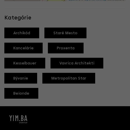
Kategórie
Archikód
Staré Mesto
Kancelárie
Proxenta
Kesselbauer
Vavrica Architekti
Bývanie
Metropolitan Star
Beionde