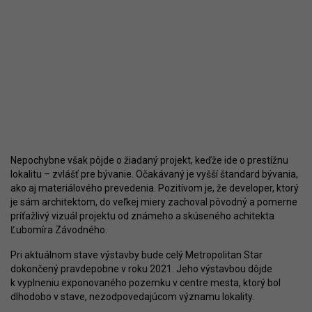
Nepochybne však pôjde o žiadaný projekt, keďže ide o prestížnu
lokalitu – zvlášť pre bývanie. Očakávaný je vyšší štandard bývania,
ako aj materiálového prevedenia. Pozitívom je, že developer, ktorý
je sám architektom, do veľkej miery zachoval pôvodný a pomerne
príťažlivý vizuál projektu od známeho a skúseného achitekta
Ľubomíra Závodného.
Pri aktuálnom stave výstavby bude celý Metropolitan Star
dokončený pravdepobne v roku 2021. Jeho výstavbou dôjde
k vyplneniu exponovaného pozemku v centre mesta, ktorý bol
dlhodobo v stave, nezodpovedajúcom významu lokality.