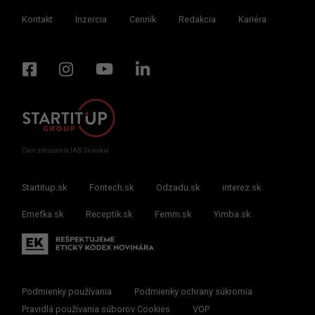
Kontakt
Inzercia
Cenník
Redakcia
Kariéra
Člen združenia IAB Slovakia
Startitup.sk
Fontech.sk
Odzadu.sk
interez.sk
Emefka.sk
Receptik.sk
Femm.sk
Yimba.sk
Podmienky používania
Podmienky ochrany súkromia
Pravidlá používania súborov Cookies
VOP