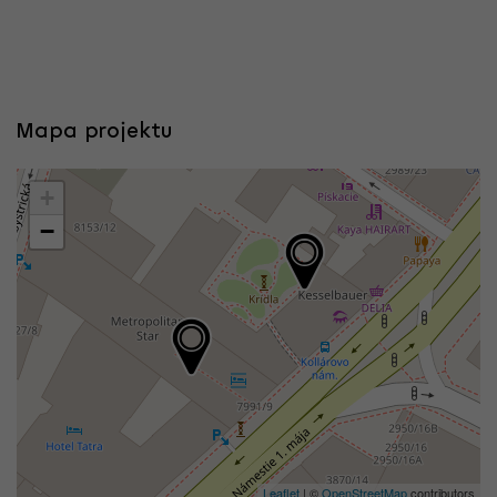
Mapa projektu
+
−
Leaflet
| ©
OpenStreetMap
contributors