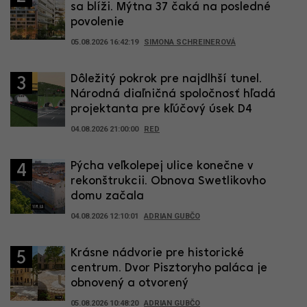
sa blíži. Mýtna 37 čaká na posledné
povolenie
05.08.2026 16:42:19
SIMONA SCHREINEROVÁ
Dôležitý pokrok pre najdlhší tunel.
3
Národná diaľničná spoločnosť hľadá
projektanta pre kľúčový úsek D4
04.08.2026 21:00:00
RED
Pýcha veľkolepej ulice konečne v
4
rekonštrukcii. Obnova Swetlikovho
domu začala
04.08.2026 12:10:01
ADRIAN GUBČO
Krásne nádvorie pre historické
5
centrum. Dvor Pisztoryho paláca je
obnovený a otvorený
05.08.2026 10:48:20
ADRIAN GUBČO