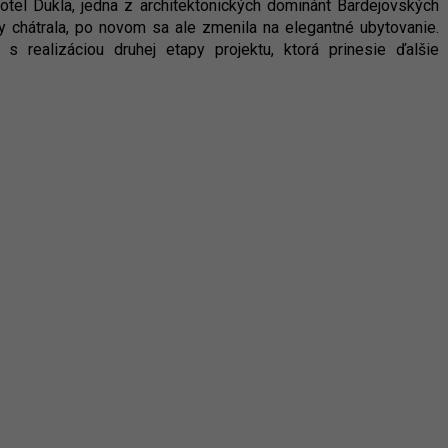
 hotel Dukla, jedna z architektonických dominánt Bardejovských
ky chátrala, po novom sa ale zmenila na elegantné ubytovanie.
 realizáciou druhej etapy projektu, ktorá prinesie ďalšie