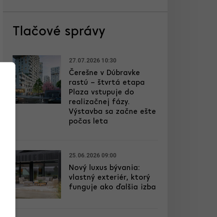
Tlačové správy
27.07.2026 10:30
Čerešne v Dúbravke
rastú – štvrtá etapa
Plaza vstupuje do
realizačnej fázy.
Výstavba sa začne ešte
počas leta
25.06.2026 09:00
Nový luxus bývania:
vlastný exteriér, ktorý
funguje ako ďalšia izba