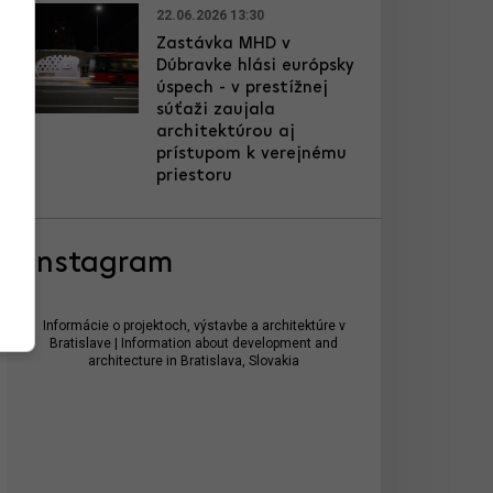
22.06.2026 13:30
Zastávka MHD v
Dúbravke hlási európsky
úspech - v prestížnej
súťaži zaujala
architektúrou aj
prístupom k verejnému
priestoru
Instagram
Informácie o projektoch, výstavbe a architektúre v
Bratislave | Information about development and
architecture in Bratislava, Slovakia