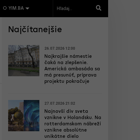
O YIM.BA
Najčítanejšie
26.07.2026 12:00
Najkrajšie námestie
čaká na zlepšenie.
Americká ambasáda sa
má presunúť, príprava
projektu pokračuje
27.07.2026 21:02
Najnovší div sveta
vznikne v Holandsku. Na
rotterdamskom nábreží
vznikne absolútne
unikátne dielo