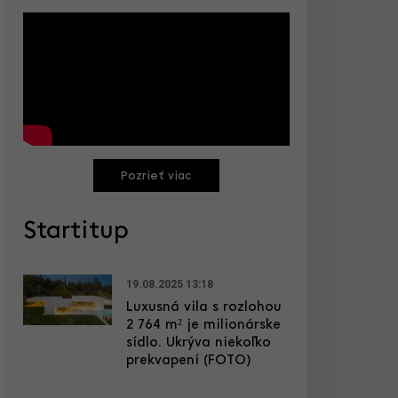
Pozrieť viac
Startitup
19.08.2025 13:18
Luxusná vila s rozlohou
2 764 m² je milionárske
sídlo. Ukrýva niekoľko
prekvapení (FOTO)