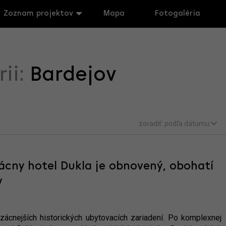
Zoznam projektov
Mapa
Fotogaléria
rii:
Bardejov
zoradiť:
podľa dátumu
Vzácny hotel Dukla je obnovený, obohatí
v
ácnejších historických ubytovacích zariadení. Po komplexnej