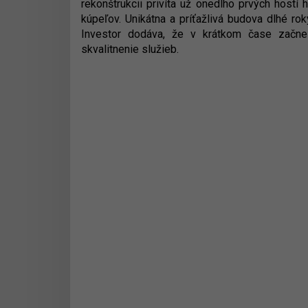
rekonštrukcii privíta už onedlho prvých hostí
kúpeľov. Unikátna a príťažlivá budova dlhé ro
Investor dodáva, že v krátkom čase začne s
skvalitnenie služieb.