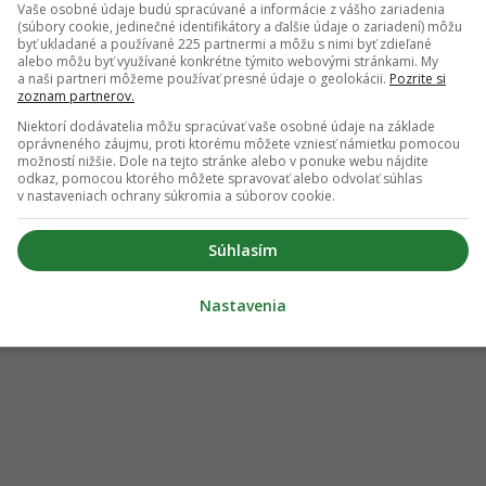
Vaše osobné údaje budú spracúvané a informácie z vášho zariadenia
(súbory cookie, jedinečné identifikátory a ďalšie údaje o zariadení) môžu
byť ukladané a používané 225 partnermi a môžu s nimi byť zdieľané
alebo môžu byť využívané konkrétne týmito webovými stránkami. My
a naši partneri môžeme používať presné údaje o geolokácii.
Pozrite si
zoznam partnerov.
Niektorí dodávatelia môžu spracúvať vaše osobné údaje na základe
oprávneného záujmu, proti ktorému môžete vzniesť námietku pomocou
možností nižšie. Dole na tejto stránke alebo v ponuke webu nájdite
odkaz, pomocou ktorého môžete spravovať alebo odvolať súhlas
v nastaveniach ochrany súkromia a súborov cookie.
Súhlasím
Nastavenia