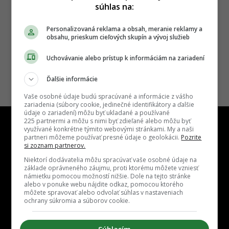
súhlas na:
Personalizovaná reklama a obsah, meranie reklamy a
obsahu, prieskum cieľových skupín a vývoj služieb
Uchovávanie alebo prístup k informáciám na zariadení
Ďalšie informácie
Vaše osobné údaje budú spracúvané a informácie z vášho
zariadenia (súbory cookie, jedinečné identifikátory a ďalšie
údaje o zariadení) môžu byť ukladané a používané
225 partnermi a môžu s nimi byť zdieľané alebo môžu byť
využívané konkrétne týmito webovými stránkami. My a naši
partneri môžeme používať presné údaje o geolokácii.
Pozrite
si zoznam partnerov.
Niektorí dodávatelia môžu spracúvať vaše osobné údaje na
Kontakt
Inzercia
Cenník
Redakcia
Kariéra
základe oprávneného záujmu, proti ktorému môžete vzniesť
námietku pomocou možností nižšie. Dole na tejto stránke
alebo v ponuke webu nájdite odkaz, pomocou ktorého
môžete spravovať alebo odvolať súhlas v nastaveniach
ochrany súkromia a súborov cookie.