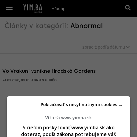
Články v kategórii:
Abnormal
zoradiť:
podľa dátumu
Vo Vrakuni vznikne Hradská Gardens
24.03.2020, 09:10
ADRIAN GUBČO
Pokračovať s nevyhnutnými cookies →
Víta ťa www.yimba.sk
S cieľom poskytovať www.yimba.sk ako
doteraz, podľa zákona potrebujeme váš