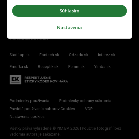
Súhlasím
Nastavenia
Člen združenia IAB Slovakia
Startitup.sk
Fontech.sk
Odzadu.sk
interez.sk
Emefka.sk
Receptik.sk
Femm.sk
Yimba.sk
Podmienky používania
Podmienky ochrany súkromia
Pravidlá používania súborov Cookies
VOP
Nastavenia cookies
Všetky práva vyhradené © YIM.BA 2026 | Použitie fotografií bez
vedomia autora je zakázané.