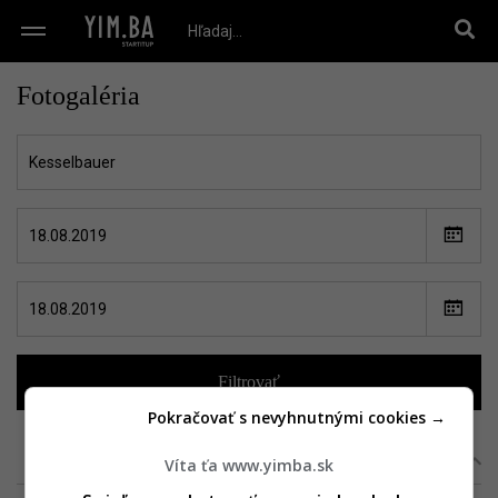
Fotogaléria
Filtrovať
Pokračovať s nevyhnutnými cookies →
Zoradiť:
Podľa projektu
|
Podľa dátumu
Víta ťa www.yimba.sk