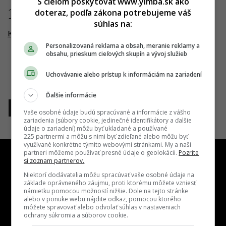
S cieľom poskytovať www.yimba.sk ako
18.08.2019
doteraz, podľa zákona potrebujeme váš
súhlas na:
Kesselbauer
Personalizovaná reklama a obsah, meranie reklamy a
obsahu, prieskum cieľových skupín a vývoj služieb
Uchovávanie alebo prístup k informáciám na zariadení
Ďalšie informácie
1
Vaše osobné údaje budú spracúvané a informácie z vášho
zariadenia (súbory cookie, jedinečné identifikátory a ďalšie
údaje o zariadení) môžu byť ukladané a používané
225 partnermi a môžu s nimi byť zdieľané alebo môžu byť
využívané konkrétne týmito webovými stránkami. My a naši
partneri môžeme používať presné údaje o geolokácii.
Pozrite
si zoznam partnerov.
Niektorí dodávatelia môžu spracúvať vaše osobné údaje na
základe oprávneného záujmu, proti ktorému môžete vzniesť
námietku pomocou možností nižšie. Dole na tejto stránke
Kontakt
Inzercia
Cenník
Redakcia
Kariéra
alebo v ponuke webu nájdite odkaz, pomocou ktorého
môžete spravovať alebo odvolať súhlas v nastaveniach
ochrany súkromia a súborov cookie.