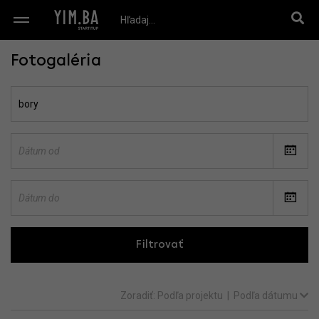
Fotogaléria
Filtrovať
Zoradiť:
Podľa projektu
|
Podľa dátumu