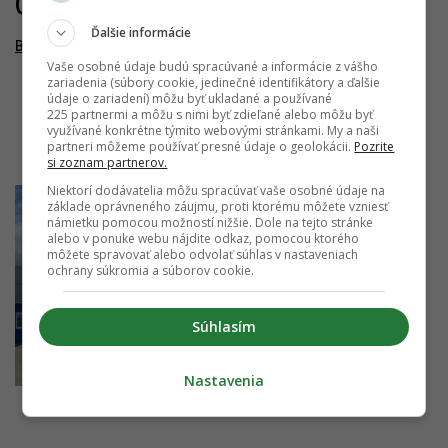
06.04.2019
Ďalšie informácie
Bory
Vaše osobné údaje budú spracúvané a informácie z vášho
zariadenia (súbory cookie, jedinečné identifikátory a ďalšie
údaje o zariadení) môžu byť ukladané a používané
225 partnermi a môžu s nimi byť zdieľané alebo môžu byť
využívané konkrétne týmito webovými stránkami. My a naši
partneri môžeme používať presné údaje o geolokácii.
Pozrite
si zoznam partnerov.
Niektorí dodávatelia môžu spracúvať vaše osobné údaje na
základe oprávneného záujmu, proti ktorému môžete vzniesť
námietku pomocou možností nižšie. Dole na tejto stránke
alebo v ponuke webu nájdite odkaz, pomocou ktorého
môžete spravovať alebo odvolať súhlas v nastaveniach
ochrany súkromia a súborov cookie.
Súhlasím
Nastavenia