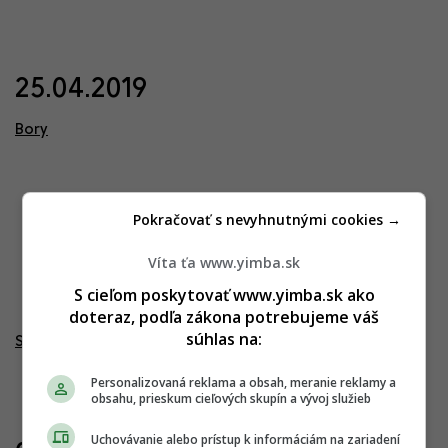
25.04.2019
Bory
Pokračovať s nevyhnutnými cookies →
Víta ťa www.yimba.sk
S cieľom poskytovať www.yimba.sk ako
doteraz, podľa zákona potrebujeme váš
súhlas na:
Svet zdravia Bory
Personalizovaná reklama a obsah, meranie reklamy a
obsahu, prieskum cieľových skupín a vývoj služieb
Uchovávanie alebo prístup k informáciám na zariadení