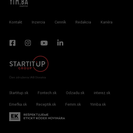
Kontakt
Inzercia
Cenník
Redakcia
Kariéra
Člen združenia IAB Slovakia
Startitup.sk
Fontech.sk
Odzadu.sk
interez.sk
Emefka.sk
Receptik.sk
Femm.sk
Yimba.sk