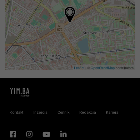
Leaflet
| ©
OpenStreetMap
contributors
Kontakt
Inzercia
Cenník
Redakcia
Kariéra