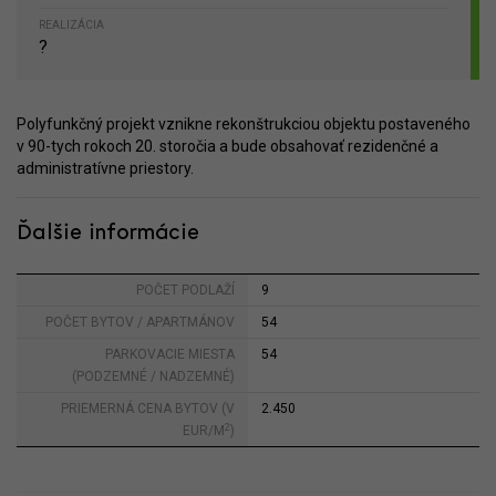
REALIZÁCIA
?
Polyfunkčný projekt vznikne rekonštrukciou objektu postaveného
v 90-tych rokoch 20. storočia a bude obsahovať rezidenčné a
administratívne priestory.
Ďalšie informácie
POČET PODLAŽÍ
9
POČET BYTOV / APARTMÁNOV
54
PARKOVACIE MIESTA
54
(PODZEMNÉ / NADZEMNÉ)
PRIEMERNÁ CENA BYTOV (V
2.450
2
EUR/M
)