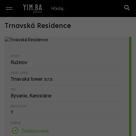
Trnavská Residence
ŠTVRŤ
Ružinov
DEVELOPER
Trnavská tower s.r.o.
TYP
Bývanie, Kancelárie
ARCHITEKT
?
STATUS
Zrealizované