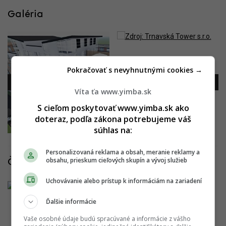
Galéria
Pokračovať s nevyhnutnými cookies →
Víta ťa www.yimba.sk
S cieľom poskytovať www.yimba.sk ako
doteraz, podľa zákona potrebujeme váš
súhlas na:
Personalizovaná reklama a obsah, meranie reklamy a
obsahu, prieskum cieľových skupín a vývoj služieb
Články k projektu
Uchovávanie alebo prístup k informáciám na zariadení
Na
Trnavskej
Ďalšie informácie
ceste
Vaše osobné údaje budú spracúvané a informácie z vášho
vznikne