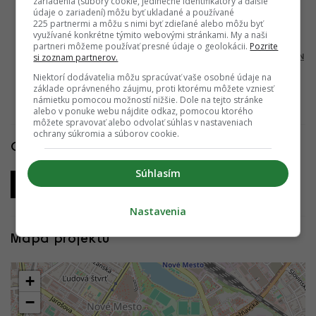
zariadenia (súbory cookie, jedinečné identifikátory a ďalšie
Trnavská
údaje o zariadení) môžu byť ukladané a používané
Residence
225 partnermi a môžu s nimi byť zdieľané alebo môžu byť
využívané konkrétne týmito webovými stránkami. My a naši
21.08.2017
partneri môžeme používať presné údaje o geolokácii.
Pozrite
si zoznam partnerov.
10:00:00
ADRIAN
GUBČO
Niektorí dodávatelia môžu spracúvať vaše osobné údaje na
základe oprávneného záujmu, proti ktorému môžete vzniesť
námietku pomocou možností nižšie. Dole na tejto stránke
alebo v ponuke webu nájdite odkaz, pomocou ktorého
môžete spravovať alebo odvolať súhlas v nastaveniach
ochrany súkromia a súborov cookie.
Odkazy
Súhlasím
Oficiálna webstránka
Nastavenia
Mapa projektu
+
−