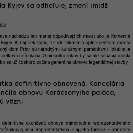
a Kyjev sa odhaľuje, zmení imidž
BČO
slave nachádza len menej odpudivejších miest ako je Kamenné
 Kyjev. Aj napriek tomu, že ide takmer o úplné centrum mesta
dný dom Prior sú národnými kultúrnymi pamiatkami, lokalita je
 celkovo nefunkčná. O niekoľko rokov by sa ale situácia mohla
ľko sa už čoskoro začína generálna obnova legendárnej stavby.
tka definitívne obnovená. Kancelária
nčila obnovu Karácsonyiho paláca,
ú väzni
a definitívne ukončená obnova mimoriadne reprezentatívneho
efánikovej ulici. Reprezentatívna je aj jeho funkcia – priestory