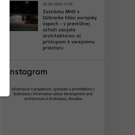
22.06.2026 13:30
Zastávka MHD v
Dúbravke hlási európsky
úspech - v prestížnej
súťaži zaujala
architektúrou aj
prístupom k verejnému
priestoru
Instagram
Informácie o projektoch, výstavbe a architektúre v
Bratislave | Information about development and
architecture in Bratislava, Slovakia