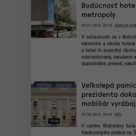
Budúcnosť hotel
metropoly
03.07.2026, 20:16
ADRIAN GU
V súčasnosti sa v Brati
námestie a okolie hotela
a hotel či susedný obcho
zdevastovaná, narušená a
diametrálne zmeniť, nako
Veľkolepá pamia
prezidenta doko
mobiliár vyrábaj
09.06.2026, 20:40
RED
V centre Bratislavy bol
Karácsonyiho paláca na Št