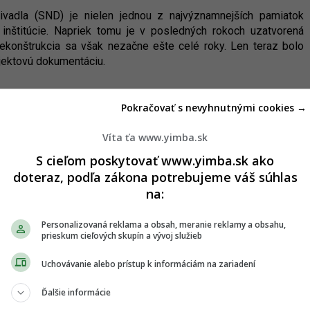
vadla (SND) je nielen jednou z najvýznamnejších pamiatok
j inštitúcie. Napriek tomu je v posledných rokoch uzatvorená
ekonštrukcia sa však nezačne ešte celé roky. Len teraz bolo
jektovú dokumentáciu.
Pokračovať s nevyhnutnými cookies →
ska
Víta ťa www.yimba.sk
S cieľom poskytovať www.yimba.sk ako
doteraz, podľa zákona potrebujeme váš súhlas
Drastické zlepšenie pre
2
na:
 byť
železničnú dopravu. Trať z
buduje
Bratislavy do Komárna sa má
modernizovať, zvýši sa jej
Personalizovaná reklama a obsah, meranie reklamy a obsahu,
kapacita
prieskum cieľových skupín a vývoj služieb
05.08.2026 20:28
Uchovávanie alebo prístup k informáciám na zariadení
ry.
Dobré správy z najväčších
4
Ďalšie informácie
o
nemocníc. Výstavba veľkých