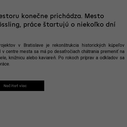
iestoru konečne prichádza. Mesto
sling, práce štartujú o niekoľko dní
jektov v Bratislave je rekonštrukcia historických kúpeľov
l v centre mesta sa má po desaťročiach chátrania premeniť na
le, knižnicu alebo kaviareň. Po rokoch príprav a odkladov sa
ráce.
Načitať viac