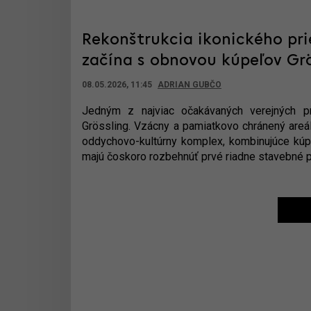
Rekonštrukcia ikonického pr
začína s obnovou kúpeľov Grös
08.05.2026, 11:45
ADRIAN GUBČO
Jedným z najviac očakávaných verejných pro
Grössling. Vzácny a pamiatkovo chránený areá
oddychovo-kultúrny komplex, kombinujúce kúpe
majú čoskoro rozbehnúť prvé riadne stavebné p