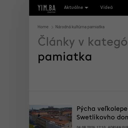
Aktuálne
Videá
Home
Národná kultúrna pamiatka
Články v kategó
pamiatka
Pýcha veľkolepe
Swetlikovho do
04.08.2026, 12:10
ADRIAN GU