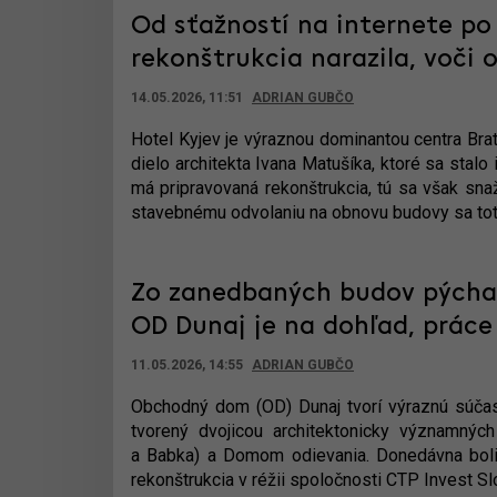
Od sťažností na internete p
rekonštrukcia narazila, voči 
14.05.2026, 11:51
ADRIAN GUBČO
Hotel Kyjev je výraznou dominantou centra Brat
dielo architekta Ivana Matušíka, ktoré sa stalo
má pripravovaná rekonštrukcia, tú sa však sna
stavebnému odvolaniu na obnovu budovy sa toti
Zo zanedbaných budov pýcha 
OD Dunaj je na dohľad, práce
11.05.2026, 14:55
ADRIAN GUBČO
Obchodný dom (OD) Dunaj tvorí výraznú súčas
tvorený dvojicou architektonicky významný
a Babka) a Domom odievania. Donedávna boli
rekonštrukcia v réžii spoločnosti CTP Invest Slo