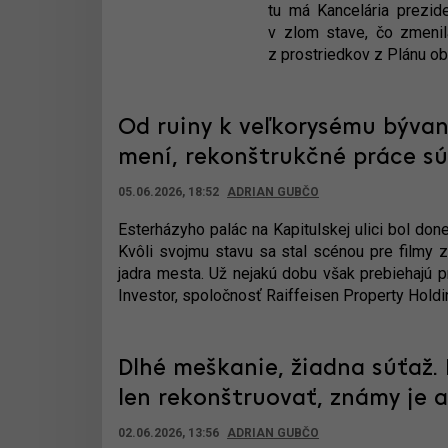
tu má Kancelária prezi
v zlom stave, čo zmenil
z prostriedkov z Plánu ob
Od ruiny k veľkorysému bývani
mení, rekonštrukčné práce sú
05.06.2026, 18:52
ADRIAN GUBČO
Esterházyho palác na Kapitulskej ulici bol do
Kvôli svojmu stavu sa stal scénou pre filmy z
jadra mesta. Už nejakú dobu však prebiehajú prá
Investor, spoločnosť Raiffeisen Property Holding
Dlhé meškanie, žiadna súťaž.
len rekonštruovať, známy je
02.06.2026, 13:56
ADRIAN GUBČO