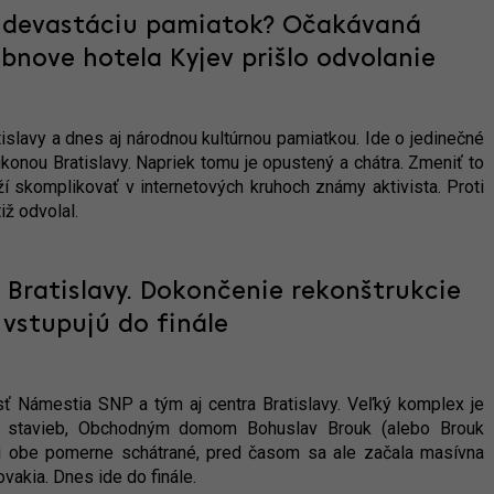
o devastáciu pamiatok? Očakávaná
obnove hotela Kyjev prišlo odvolanie
islavy a dnes aj národnou kultúrnou pamiatkou. Ide o jedinečné
 ikonou Bratislavy. Napriek tomu je opustený a chátra. Zmeniť to
ží skomplikovať v internetových kruhoch známy aktivista. Proti
ž odvolal.
Bratislavy. Dokončenie rekonštrukcie
 vstupujú do finále
ť Námestia SNP a tým aj centra Bratislavy. Veľký komplex je
ch stavieb, Obchodným domom Bohuslav Brouk (alebo Brouk
 obe pomerne schátrané, pred časom sa ale začala masívna
vakia. Dnes ide do finále.