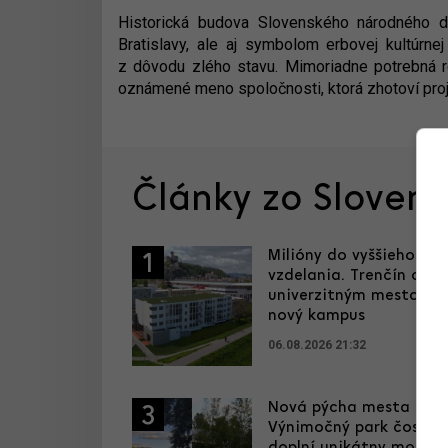
Historická budova Slovenského národného di
Bratislavy, ale aj symbolom erbovej kultúrne
z dôvodu zlého stavu. Mimoriadne potrebná r
oznámené meno spoločnosti, ktorá zhotoví pro
Články zo Sloven
Milióny do vyššieho
1
vzdelania. Trenčín chce
univerzitným mestom, 
nový kampus
06.08.2026 21:32
Nová pýcha mesta kultú
3
Výnimočný park čoskor