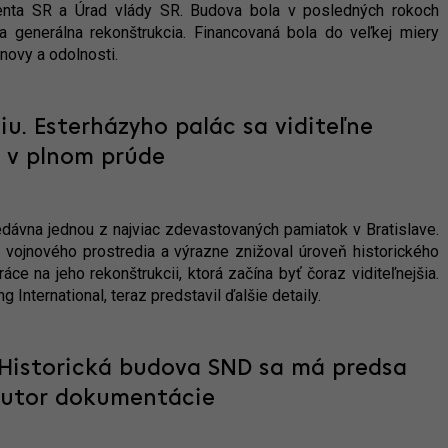
denta SR a Úrad vlády SR. Budova bola v posledných rokoch
a generálna rekonštrukcia. Financovaná bola do veľkej miery
novy a odolnosti.
u. Esterházyho palác sa viditeľne
 v plnom prúde
nedávna jednou z najviac zdevastovaných pamiatok v Bratislave.
 vojnového prostredia a výrazne znižoval úroveň historického
ce na jeho rekonštrukcii, ktorá začína byť čoraz viditeľnejšia.
 International, teraz predstavil ďalšie detaily.
 Historická budova SND sa má predsa
 autor dokumentácie