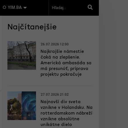
O YIM.BA
Najčítanejšie
26.07.2026 12:00
Najkrajšie námestie
čaká na zlepšenie.
Americká ambasáda sa
má presunúť, príprava
projektu pokračuje
27.07.2026 21:02
Najnovší div sveta
vznikne v Holandsku. Na
rotterdamskom nábreží
vznikne absolútne
unikátne dielo