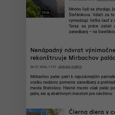
Mnoho ľudí sa zhoduje, že
Štefánikova. Vďačí za to 
vymedzujú. Veľká časť z n
Teraz sa práce začali a
zanedbaný – na Swetlik
Nenápadný návrat výnimočnej
rekonštruuje Mirbachov palác
06.07.2026, 17:37
ADRIAN GUBČO
Mirbachov palác patrí k najvzácnejším pamiatk
vcelku nedávno pomerne zanedbaný a prehliadan
mesta Bratislavy. Hlavné mesto však palác po
jadra, ale aj atraktívnym miestom pre návštevu.
Čierna diera v c