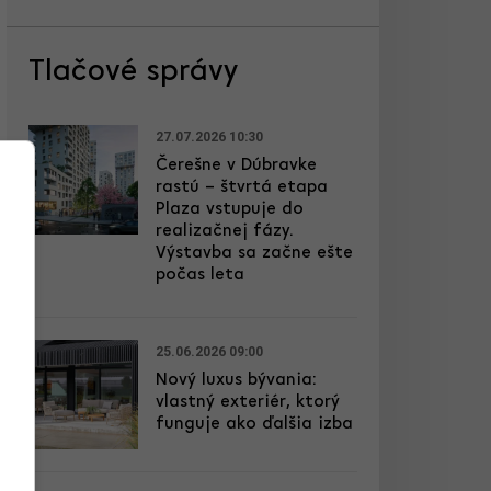
Tlačové správy
27.07.2026 10:30
Čerešne v Dúbravke
rastú – štvrtá etapa
Plaza vstupuje do
realizačnej fázy.
Výstavba sa začne ešte
počas leta
25.06.2026 09:00
Nový luxus bývania:
vlastný exteriér, ktorý
funguje ako ďalšia izba