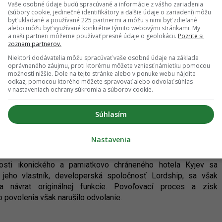
projektov napreduje, hlásia
Vaše osobné údaje budú spracúvané a informácie z vášho zariadenia
dôležité míľniky
(súbory cookie, jedinečné identifikátory a ďalšie údaje o zariadení) môžu
byť ukladané a používané 225 partnermi a môžu s nimi byť zdieľané
29.07.2026 21:16
alebo môžu byť využívané konkrétne týmito webovými stránkami. My
a naši partneri môžeme používať presné údaje o geolokácii.
Pozrite si
zoznam partnerov.
Niektorí dodávatelia môžu spracúvať vaše osobné údaje na základe
oprávneného záujmu, proti ktorému môžete vzniesť námietku pomocou
možností nižšie. Dole na tejto stránke alebo v ponuke webu nájdite
odkaz, pomocou ktorého môžete spravovať alebo odvolať súhlas
Bratislavy sa môže konečne obnoviť.
v nastaveniach ochrany súkromia a súborov cookie.
nie pre rekonštrukciu hotela Kyjev je
Súhlasím
voplatné
BČO
Nastavenia
moderných stavieb v centre Bratislavy môže ísť definitívne do
nosti ikonického a pamiatkovo chráneného hotela Kyjev sa
, jeho vlastník, developerská spoločnosť Lordship, sa však
 návrat originálnej funkcie. Povoľovací proces a zisk
 povolenia však narušilo odvolanie.