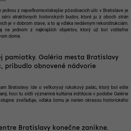
 jednou z najveľkomestskejšie pôsobiacich ulíc v Bratislave je
sérii atraktívnych historických budov, ktoré ju z oboch strán
ich je v dobrom stave, a to aj vďaka nedávnym rekonštrukciám.
j na jednom z najkrajších objektov, ktorý už bol viditeľne
ovom dome.
 pamiatky. Galéria mesta Bratislavy
, pribudlo obnovené nádvorie
am Bratislavy. Ide o veľkorysý rokokový palác, ktorý bol ešte
ý, hoci tu sídli významná kultúrna inštitúcia v podobe Galérie
stupne zveľaďuje, vďaka čomu je nielen okrasou historického
entre Bratislavy konečne zanikne.