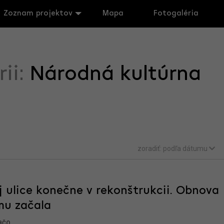
Zoznam projektov
Mapa
Fotogaléria
rii:
Národná kultúrna
zoradiť:
podľa dátumu
j ulice konečne v rekonštrukcii. Obnova
mu začala
BČO