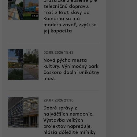
Drastické zlepšenie pre
železničnú dopravu.
Trať z Bratislavy do
Komárna sa má
modernizovať, zvýši sa
jej kapacita
02.08.2026 15:43
Nová pýcha mesta
kultúry. Výnimočný park
čoskoro doplní unikátny
most
29.07.2026 21:16
Dobré správy z
najväčších nemocníc.
Výstavba veľkých
projektov napreduje,
hlásia dôležité míľniky