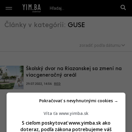
Články v kategórii:
GUSE
zoradiť:
podľa dátumu
Školský dvor na Riazanskej sa zmení na
viacgeneračný areál
29.07.2022, 14:56
RED
Pokračovať s nevyhnutnými cookies →
Víta ťa www.yimba.sk
S cieľom poskytovať www.yimba.sk ako
doteraz, podľa zákona potrebujeme váš