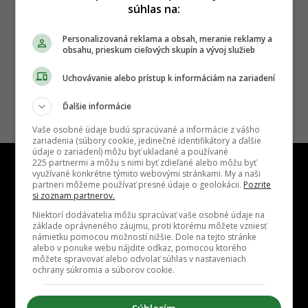
súhlas na:
Personalizovaná reklama a obsah, meranie reklamy a
obsahu, prieskum cieľových skupín a vývoj služieb
Uchovávanie alebo prístup k informáciám na zariadení
Ďalšie informácie
Vaše osobné údaje budú spracúvané a informácie z vášho
zariadenia (súbory cookie, jedinečné identifikátory a ďalšie
údaje o zariadení) môžu byť ukladané a používané
225 partnermi a môžu s nimi byť zdieľané alebo môžu byť
využívané konkrétne týmito webovými stránkami. My a naši
partneri môžeme používať presné údaje o geolokácii.
Pozrite
si zoznam partnerov.
Niektorí dodávatelia môžu spracúvať vaše osobné údaje na
Kontakt
Inzercia
Cenník
Redakcia
Kariéra
základe oprávneného záujmu, proti ktorému môžete vzniesť
námietku pomocou možností nižšie. Dole na tejto stránke
alebo v ponuke webu nájdite odkaz, pomocou ktorého
môžete spravovať alebo odvolať súhlas v nastaveniach
ochrany súkromia a súborov cookie.